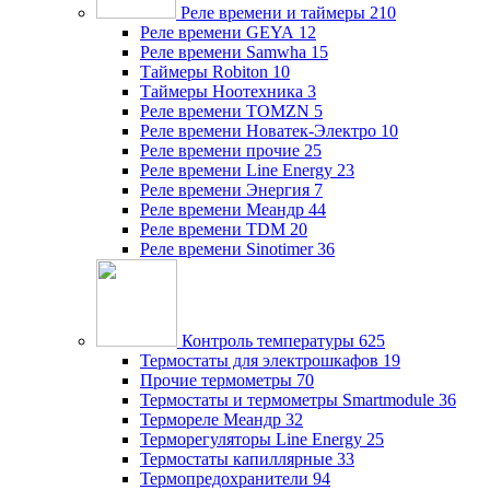
Реле времени и таймеры
210
Реле времени GEYA
12
Реле времени Samwha
15
Таймеры Robiton
10
Таймеры Ноотехника
3
Реле времени TOMZN
5
Реле времени Новатек-Электро
10
Реле времени прочие
25
Реле времени Line Energy
23
Реле времени Энергия
7
Реле времени Меандр
44
Реле времени TDM
20
Реле времени Sinotimer
36
Контроль температуры
625
Термостаты для электрошкафов
19
Прочие термометры
70
Термостаты и термометры Smartmodule
36
Термореле Меандр
32
Терморегуляторы Line Energy
25
Термостаты капиллярные
33
Термопредохранители
94