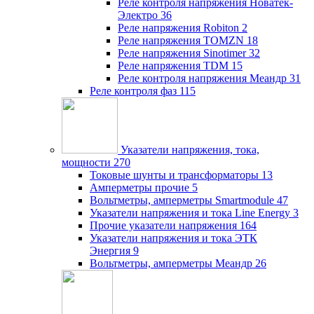
Реле контроля напряжения Новатек-
Электро
36
Реле напряжения Robiton
2
Реле напряжения TOMZN
18
Реле напряжения Sinotimer
32
Реле напряжения TDM
15
Реле контроля напряжения Меандр
31
Реле контроля фаз
115
Указатели напряжения, тока,
мощности
270
Токовые шунты и трансформаторы
13
Амперметры прочие
5
Вольтметры, амперметры Smartmodule
47
Указатели напряжения и тока Line Energy
3
Прочие указатели напряжения
164
Указатели напряжения и тока ЭТК
Энергия
9
Вольтметры, амперметры Меандр
26