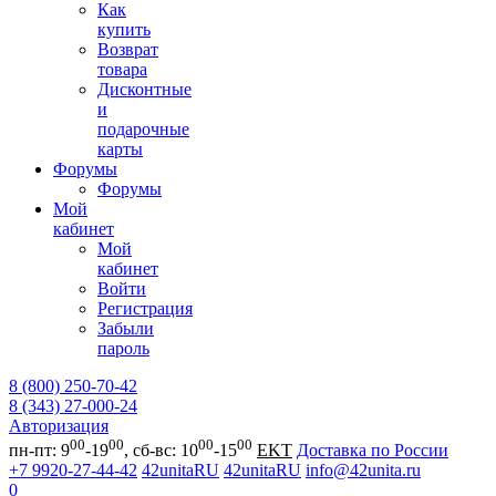
Как
купить
Возврат
товара
Дисконтные
и
подарочные
карты
Форумы
Форумы
Мой
кабинет
Мой
кабинет
Войти
Регистрация
Забыли
пароль
8 (800) 250-70-42
8 (343) 27-000-24
Авторизация
00
00
00
00
пн-пт: 9
-19
, сб-вс: 10
-15
EKT
Доставка по России
+7 9920-27-44-42
42unitaRU
42unitaRU
info@42unita.ru
0