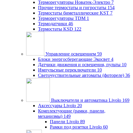
Терморегуляторы Новатек-Электро
7
Прочие термостаты и гигростаты
154
Термостаты биметаллические KST
7
Терморегуляторы TDM
1
Термодатчики
46
Термостаты KSD
122
Управление освещением
59
Блоки энергосберегающие Экосвет
4
Датчики движения и освещения, пульты
10
Импульсные переключатели
10
Светочуствительные автоматы (фотореле)
36
Выключатели и автоматика Livolo
169
Аксессуары Livolo
20
Комплектующие (рамки, панели,
механизмы)
149
Панели Livolo
89
Рамки под розетки Livolo
60