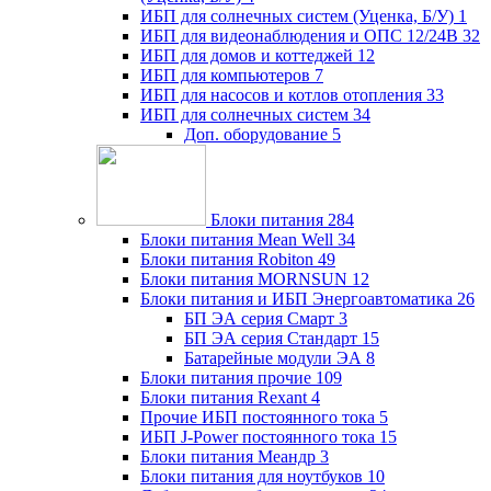
ИБП для солнечных систем (Уценка, Б/У)
1
ИБП для видеонаблюдения и ОПС 12/24В
32
ИБП для домов и коттеджей
12
ИБП для компьютеров
7
ИБП для насосов и котлов отопления
33
ИБП для солнечных систем
34
Доп. оборудование
5
Блоки питания
284
Блоки питания Mean Well
34
Блоки питания Robiton
49
Блоки питания MORNSUN
12
Блоки питания и ИБП Энергоавтоматика
26
БП ЭА серия Смарт
3
БП ЭА серия Стандарт
15
Батарейные модули ЭА
8
Блоки питания прочие
109
Блоки питания Rexant
4
Прочие ИБП постоянного тока
5
ИБП J-Power постоянного тока
15
Блоки питания Меандр
3
Блоки питания для ноутбуков
10