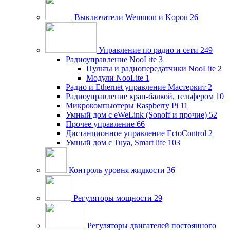
Выключатели Wemmon и Kopou
26
Управление по радио и сети
249
Радиоуправление NooLite
3
Пульты и радиопередатчики NooLite
2
Модули NooLite
1
Радио и Ethernet управление Мастеркит
2
Радиоуправление кран-балкой, тельфером
10
Микрокомпьютеры Raspberry Pi
11
Умный дом c eWeLink (Sonoff и прочие)
52
Прочее управление
66
Дистанционное управление EctoControl
2
Умный дом с Tuya, Smart life
103
Контроль уровня жидкости
36
Регуляторы мощности
29
Регуляторы двигателей постоянного