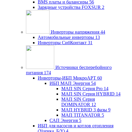
BMS платы и балансиры
56
Зарядные устройства FOXSUR
2
Инверторы напряжения
44
Автомобильные инверторы
13
Инверторы СибКонтакт
31
Источники бесперебойного
питания
174
Инверторы-ИБП МикроАРТ
60
ИБП МАП Энергия
54
МАП SIN Серия Pro
14
МАП SIN Серия HYBRID
14
МАП SIN Серия
DOMINATOR
12
МАП HYBRID 3 фазы
9
МАП TITANATOR
5
САП Энергия
5
ИБП для насосов и котлов отопления
(Уценка, Б/У)
4