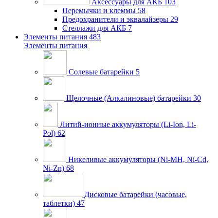
Аксессуары для АКБ
103
Перемычки и клеммы
58
Предохранители и эквалайзеры
29
Стеллажи для АКБ
7
Элементы питания
483
Элементы питания
Солевые батарейки
5
Щелочные (Алкалиновые) батарейки
30
Литий-ионные аккумуляторы (Li-Ion, Li-
Pol)
62
Никеливые аккумуляторы (Ni-MH, Ni-Cd,
Ni-Zn)
68
Дисковые батарейки (часовые,
таблетки)
47