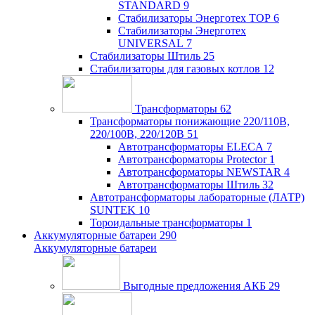
STANDARD
9
Стабилизаторы Энерготех TOP
6
Стабилизаторы Энерготех
UNIVERSAL
7
Стабилизаторы Штиль
25
Стабилизаторы для газовых котлов
12
Трансформаторы
62
Трансформаторы понижающие 220/110В,
220/100В, 220/120В
51
Автотрансформаторы ELECA
7
Автотрансформаторы Protector
1
Автотрансформаторы NEWSTAR
4
Автотрансформаторы Штиль
32
Автотрансформаторы лабораторные (ЛАТР)
SUNTEK
10
Тороидальные трансформаторы
1
Аккумуляторные батареи
290
Аккумуляторные батареи
Выгодные предложения АКБ
29