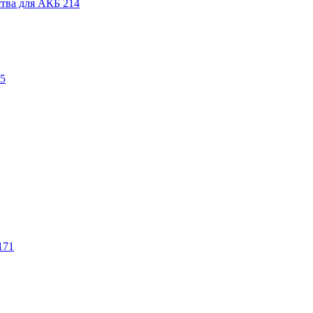
ства для АКБ
214
5
171