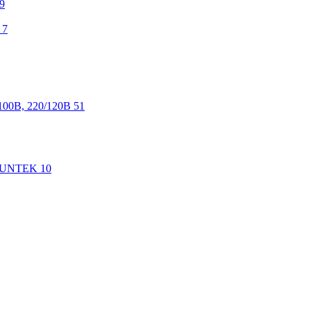
9
7
100В, 220/120В
51
 SUNTEK
10