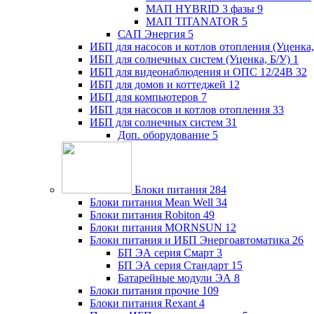
МАП HYBRID 3 фазы
9
МАП TITANATOR
5
САП Энергия
5
ИБП для насосов и котлов отопления (Уценка,
ИБП для солнечных систем (Уценка, Б/У)
1
ИБП для видеонаблюдения и ОПС 12/24В
32
ИБП для домов и коттеджей
12
ИБП для компьютеров
7
ИБП для насосов и котлов отопления
33
ИБП для солнечных систем
31
Доп. оборудование
5
Блоки питания
284
Блоки питания Mean Well
34
Блоки питания Robiton
49
Блоки питания MORNSUN
12
Блоки питания и ИБП Энергоавтоматика
26
БП ЭА серия Смарт
3
БП ЭА серия Стандарт
15
Батарейные модули ЭА
8
Блоки питания прочие
109
Блоки питания Rexant
4