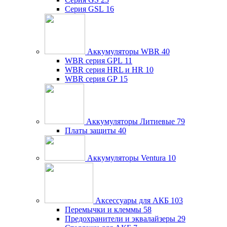
Серия GSL
16
Аккумуляторы WBR
40
WBR серия GPL
11
WBR серия HRL и HR
10
WBR серия GP
15
Аккумуляторы Литиевые
79
Платы защиты
40
Аккумуляторы Ventura
10
Аксессуары для АКБ
103
Перемычки и клеммы
58
Предохранители и эквалайзеры
29