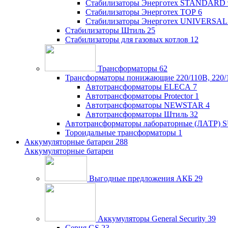
Стабилизаторы Энерготех STANDARD
Стабилизаторы Энерготех TOP
6
Стабилизаторы Энерготех UNIVERSAL
Стабилизаторы Штиль
25
Стабилизаторы для газовых котлов
12
Трансформаторы
62
Трансформаторы понижающие 220/110В, 220/
Автотрансформаторы ELECA
7
Автотрансформаторы Protector
1
Автотрансформаторы NEWSTAR
4
Автотрансформаторы Штиль
32
Автотрансформаторы лабораторные (ЛАТР)
Тороидальные трансформаторы
1
Аккумуляторные батареи
288
Аккумуляторные батареи
Выгодные предложения АКБ
29
Аккумуляторы General Security
39
Серия GS
23