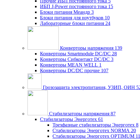
Прочие ИБП постоянного тока
5
ИБП J-Power постоянного тока
15
Блоки питания Меандр
3
Блоки питания для ноутбуков
10
Лабораторные блоки питания
24
Конверторы напряжения
139
Конверторы Smartmodule DC/DC
28
Конверторы Сибконтакт DC/DC
3
Конверторы MEAN WELL
1
Конверторы DC/DC прочие
107
Грозозащита электропитания, УЗИП, ОИН
5
Стабилизаторы напряжения
87
Стабилизаторы Энерготех
61
Трехфазные стабилизаторы Энерготех
8
Стабилизаторы Энерготех NORMA
20
Стабилизаторы Энерготех OPTIMUM
1