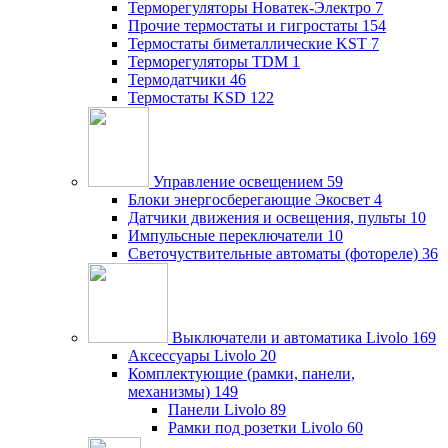
Терморегуляторы Новатек-Электро
7
Прочие термостаты и гигростаты
154
Термостаты биметаллические KST
7
Терморегуляторы TDM
1
Термодатчики
46
Термостаты KSD
122
Управление освещением
59
Блоки энергосберегающие Экосвет
4
Датчики движения и освещения, пульты
10
Импульсные переключатели
10
Светочуствительные автоматы (фотореле)
36
Выключатели и автоматика Livolo
169
Аксессуары Livolo
20
Комплектующие (рамки, панели,
механизмы)
149
Панели Livolo
89
Рамки под розетки Livolo
60