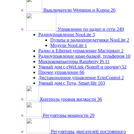
Выключатели Wemmon и Kopou
26
Управление по радио и сети
249
Радиоуправление NooLite
3
Пульты и радиопередатчики NooLite
2
Модули NooLite
1
Радио и Ethernet управление Мастеркит
2
Радиоуправление кран-балкой, тельфером
10
Микрокомпьютеры Raspberry Pi
11
Умный дом c eWeLink (Sonoff и прочие)
52
Прочее управление
66
Дистанционное управление EctoControl
2
Умный дом с Tuya, Smart life
103
Контроль уровня жидкости
36
Регуляторы мощности
29
Регуляторы двигателей постоянного