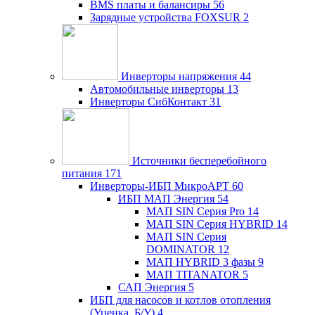
BMS платы и балансиры
56
Зарядные устройства FOXSUR
2
Инверторы напряжения
44
Автомобильные инверторы
13
Инверторы СибКонтакт
31
Источники бесперебойного
питания
171
Инверторы-ИБП МикроАРТ
60
ИБП МАП Энергия
54
МАП SIN Серия Pro
14
МАП SIN Серия HYBRID
14
МАП SIN Серия
DOMINATOR
12
МАП HYBRID 3 фазы
9
МАП TITANATOR
5
САП Энергия
5
ИБП для насосов и котлов отопления
(Уценка, Б/У)
4