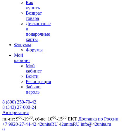
Как
купить
Возврат
товара
Дисконтные
и
подарочные
карты
Форумы
Форумы
Мой
кабинет
Мой
кабинет
Войти
Регистрация
Забыли
пароль
8 (800) 250-70-42
8 (343) 27-000-24
Авторизация
00
00
00
00
пн-пт: 9
-19
, сб-вс: 10
-15
EKT
Доставка по России
+7 9920-27-44-42
42unitaRU
42unitaRU
info@42unita.ru
0