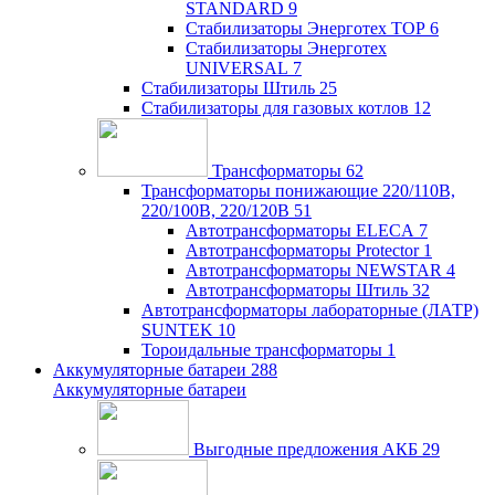
STANDARD
9
Стабилизаторы Энерготех TOP
6
Стабилизаторы Энерготех
UNIVERSAL
7
Стабилизаторы Штиль
25
Стабилизаторы для газовых котлов
12
Трансформаторы
62
Трансформаторы понижающие 220/110В,
220/100В, 220/120В
51
Автотрансформаторы ELECA
7
Автотрансформаторы Protector
1
Автотрансформаторы NEWSTAR
4
Автотрансформаторы Штиль
32
Автотрансформаторы лабораторные (ЛАТР)
SUNTEK
10
Тороидальные трансформаторы
1
Аккумуляторные батареи
288
Аккумуляторные батареи
Выгодные предложения АКБ
29