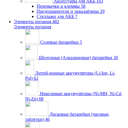
Аксессуары для АКБ
103
Перемычки и клеммы
58
Предохранители и эквалайзеры
29
Стеллажи для АКБ
7
Элементы питания
482
Элементы питания
Солевые батарейки
5
Щелочные (Алкалиновые) батарейки
30
Литий-ионные аккумуляторы (Li-Ion, Li-
Pol)
62
Никеливые аккумуляторы (Ni-MH, Ni-Cd,
Ni-Zn)
68
Дисковые батарейки (часовые,
таблетки)
46