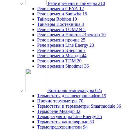
Реле времени и таймеры
210
Реле времени GEYA
12
Реле времени Samwha
15
Таймеры Robiton
10
Таймеры Ноотехника
3
Реле времени TOMZN
5
Реле времени Новатек-Электро
10
Реле времени прочие
25
Реле времени Line Energy
23
Реле времени Энергия
7
Реле времени Меандр
44
Реле времени TDM
20
Реле времени Sinotimer
36
Контроль температуры
625
Термостаты для электрошкафов
19
Прочие термометры
70
Термостаты и термометры Smartmodule
36
Термореле Меандр
32
Терморегуляторы Line Energy
25
Термостаты капиллярные
33
Термопредохранители
94