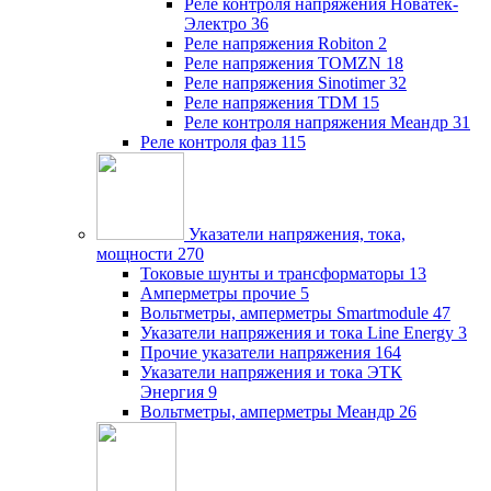
Реле контроля напряжения Новатек-
Электро
36
Реле напряжения Robiton
2
Реле напряжения TOMZN
18
Реле напряжения Sinotimer
32
Реле напряжения TDM
15
Реле контроля напряжения Меандр
31
Реле контроля фаз
115
Указатели напряжения, тока,
мощности
270
Токовые шунты и трансформаторы
13
Амперметры прочие
5
Вольтметры, амперметры Smartmodule
47
Указатели напряжения и тока Line Energy
3
Прочие указатели напряжения
164
Указатели напряжения и тока ЭТК
Энергия
9
Вольтметры, амперметры Меандр
26