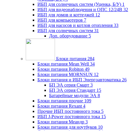
ИБП для солнечных систем (Уценка, Б/У)
1
ИБП для видеонаблюдения и ОПС 12/24В
32
ИБП для домов и коттеджей
12
ИБП для компьютеров
7
ИБП для насосов и котлов отопления
33
ИБП для солнечных систем
31
Доп. оборудование
5
Блоки питания
284
Блоки питания Mean Well
34
Блоки питания Robiton
49
Блоки питания MORNSUN
12
Блоки питания и ИБП Энергоавтоматика
26
БП ЭА серия Смарт
3
БП ЭА серия Стандарт
15
Батарейные модули ЭА
8
Блоки питания прочие
109
Блоки питания Rexant
4
Прочие ИБП постоянного тока
5
ИБП J-Power постоянного тока
15
Блоки питания Меандр
3
Блоки питания для ноутбуков
10