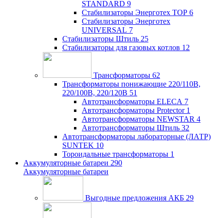
STANDARD
9
Стабилизаторы Энерготех TOP
6
Стабилизаторы Энерготех
UNIVERSAL
7
Стабилизаторы Штиль
25
Стабилизаторы для газовых котлов
12
Трансформаторы
62
Трансформаторы понижающие 220/110В,
220/100В, 220/120В
51
Автотрансформаторы ELECA
7
Автотрансформаторы Protector
1
Автотрансформаторы NEWSTAR
4
Автотрансформаторы Штиль
32
Автотрансформаторы лабораторные (ЛАТР)
SUNTEK
10
Тороидальные трансформаторы
1
Аккумуляторные батареи
290
Аккумуляторные батареи
Выгодные предложения АКБ
29