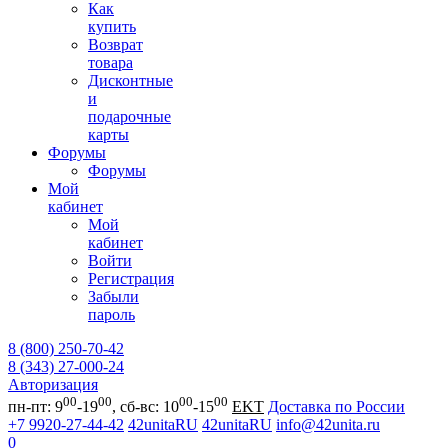
Как
купить
Возврат
товара
Дисконтные
и
подарочные
карты
Форумы
Форумы
Мой
кабинет
Мой
кабинет
Войти
Регистрация
Забыли
пароль
8 (800) 250-70-42
8 (343) 27-000-24
Авторизация
00
00
00
00
пн-пт: 9
-19
, сб-вс: 10
-15
EKT
Доставка по России
+7 9920-27-44-42
42unitaRU
42unitaRU
info@42unita.ru
0