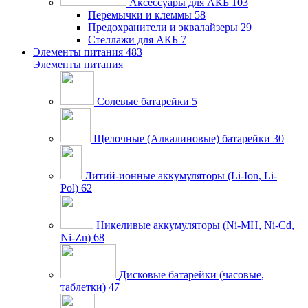
Аксессуары для АКБ
103
Перемычки и клеммы
58
Предохранители и эквалайзеры
29
Стеллажи для АКБ
7
Элементы питания
483
Элементы питания
Солевые батарейки
5
Щелочные (Алкалиновые) батарейки
30
Литий-ионные аккумуляторы (Li-Ion, Li-
Pol)
62
Никеливые аккумуляторы (Ni-MH, Ni-Cd,
Ni-Zn)
68
Дисковые батарейки (часовые,
таблетки)
47