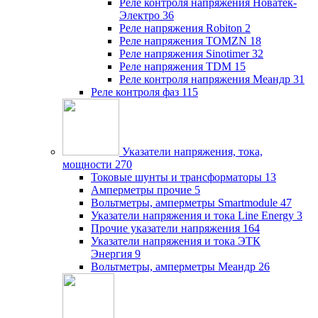
Реле контроля напряжения Новатек-
Электро
36
Реле напряжения Robiton
2
Реле напряжения TOMZN
18
Реле напряжения Sinotimer
32
Реле напряжения TDM
15
Реле контроля напряжения Меандр
31
Реле контроля фаз
115
Указатели напряжения, тока,
мощности
270
Токовые шунты и трансформаторы
13
Амперметры прочие
5
Вольтметры, амперметры Smartmodule
47
Указатели напряжения и тока Line Energy
3
Прочие указатели напряжения
164
Указатели напряжения и тока ЭТК
Энергия
9
Вольтметры, амперметры Меандр
26