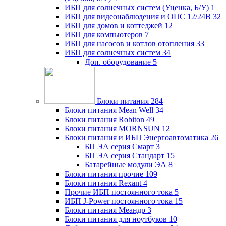
ИБП для солнечных систем (Уценка, Б/У)
1
ИБП для видеонаблюдения и ОПС 12/24В
32
ИБП для домов и коттеджей
12
ИБП для компьютеров
7
ИБП для насосов и котлов отопления
33
ИБП для солнечных систем
34
Доп. оборудование
5
Блоки питания
284
Блоки питания Mean Well
34
Блоки питания Robiton
49
Блоки питания MORNSUN
12
Блоки питания и ИБП Энергоавтоматика
26
БП ЭА серия Смарт
3
БП ЭА серия Стандарт
15
Батарейные модули ЭА
8
Блоки питания прочие
109
Блоки питания Rexant
4
Прочие ИБП постоянного тока
5
ИБП J-Power постоянного тока
15
Блоки питания Меандр
3
Блоки питания для ноутбуков
10