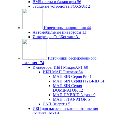
BMS платы и балансиры
56
Зарядные устройства FOXSUR
2
Инверторы напряжения
44
Автомобильные инверторы
13
Инверторы СибКонтакт
31
Источники бесперебойного
питания
174
Инверторы-ИБП МикроАРТ
60
ИБП МАП Энергия
54
МАП SIN Серия Pro
14
МАП SIN Серия HYBRID
14
МАП SIN Серия
DOMINATOR
12
МАП HYBRID 3 фазы
9
МАП TITANATOR
5
САП Энергия
5
ИБП для насосов и котлов отопления
(Уценка, Б/У)
4