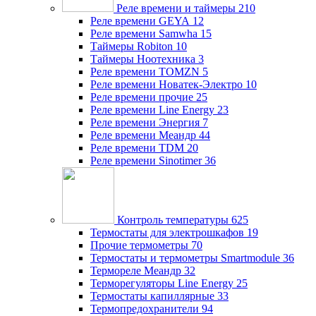
Реле времени и таймеры
210
Реле времени GEYA
12
Реле времени Samwha
15
Таймеры Robiton
10
Таймеры Ноотехника
3
Реле времени TOMZN
5
Реле времени Новатек-Электро
10
Реле времени прочие
25
Реле времени Line Energy
23
Реле времени Энергия
7
Реле времени Меандр
44
Реле времени TDM
20
Реле времени Sinotimer
36
Контроль температуры
625
Термостаты для электрошкафов
19
Прочие термометры
70
Термостаты и термометры Smartmodule
36
Термореле Меандр
32
Терморегуляторы Line Energy
25
Термостаты капиллярные
33
Термопредохранители
94