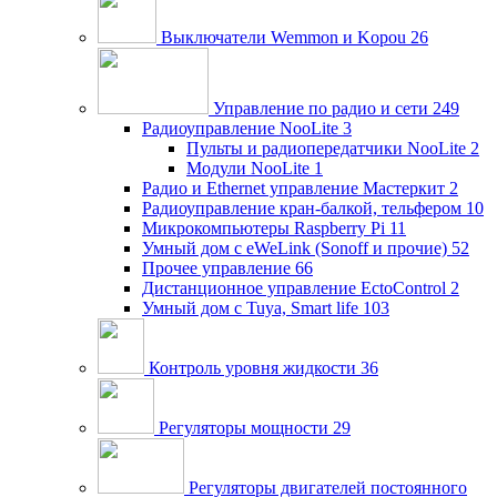
Выключатели Wemmon и Kopou
26
Управление по радио и сети
249
Радиоуправление NooLite
3
Пульты и радиопередатчики NooLite
2
Модули NooLite
1
Радио и Ethernet управление Мастеркит
2
Радиоуправление кран-балкой, тельфером
10
Микрокомпьютеры Raspberry Pi
11
Умный дом c eWeLink (Sonoff и прочие)
52
Прочее управление
66
Дистанционное управление EctoControl
2
Умный дом с Tuya, Smart life
103
Контроль уровня жидкости
36
Регуляторы мощности
29
Регуляторы двигателей постоянного