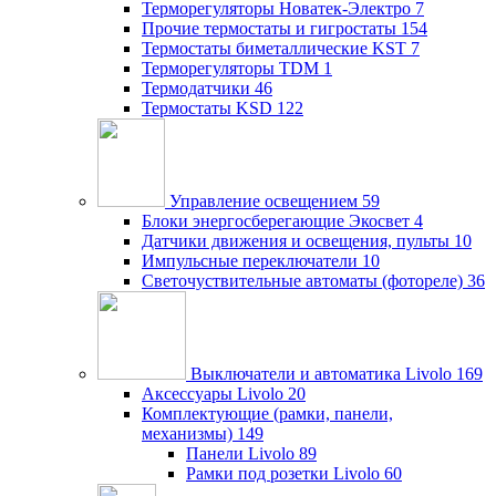
Терморегуляторы Новатек-Электро
7
Прочие термостаты и гигростаты
154
Термостаты биметаллические KST
7
Терморегуляторы TDM
1
Термодатчики
46
Термостаты KSD
122
Управление освещением
59
Блоки энергосберегающие Экосвет
4
Датчики движения и освещения, пульты
10
Импульсные переключатели
10
Светочуствительные автоматы (фотореле)
36
Выключатели и автоматика Livolo
169
Аксессуары Livolo
20
Комплектующие (рамки, панели,
механизмы)
149
Панели Livolo
89
Рамки под розетки Livolo
60