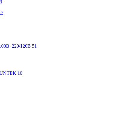
9
7
100В, 220/120В
51
 SUNTEK
10