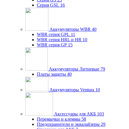
Серия GSL
16
Аккумуляторы WBR
40
WBR серия GPL
11
WBR серия HRL и HR
10
WBR серия GP
15
Аккумуляторы Литиевые
79
Платы защиты
40
Аккумуляторы Ventura
10
Аксессуары для АКБ
103
Перемычки и клеммы
58
Предохранители и эквалайзеры
29