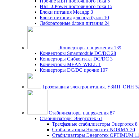
Прочие ИБП постоянного тока
5
ИБП J-Power постоянного тока
15
Блоки питания Меандр
3
Блоки питания для ноутбуков
10
Лабораторные блоки питания
24
Конверторы напряжения
139
Конверторы Smartmodule DC/DC
28
Конверторы Сибконтакт DC/DC
3
Конверторы MEAN WELL
1
Конверторы DC/DC прочие
107
Грозозащита электропитания, УЗИП, ОИН
5
Стабилизаторы напряжения
87
Стабилизаторы Энерготех
61
Трехфазные стабилизаторы Энерготех
8
Стабилизаторы Энерготех NORMA
20
Стабилизаторы Энерготех OPTIMUM
1