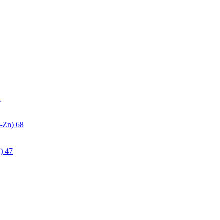
2
-Zn)
68
)
47