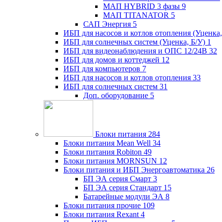
МАП HYBRID 3 фазы
9
МАП TITANATOR
5
САП Энергия
5
ИБП для насосов и котлов отопления (Уценка,
ИБП для солнечных систем (Уценка, Б/У)
1
ИБП для видеонаблюдения и ОПС 12/24В
32
ИБП для домов и коттеджей
12
ИБП для компьютеров
7
ИБП для насосов и котлов отопления
33
ИБП для солнечных систем
31
Доп. оборудование
5
Блоки питания
284
Блоки питания Mean Well
34
Блоки питания Robiton
49
Блоки питания MORNSUN
12
Блоки питания и ИБП Энергоавтоматика
26
БП ЭА серия Смарт
3
БП ЭА серия Стандарт
15
Батарейные модули ЭА
8
Блоки питания прочие
109
Блоки питания Rexant
4