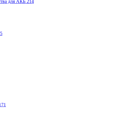
ства для АКБ
214
5
171