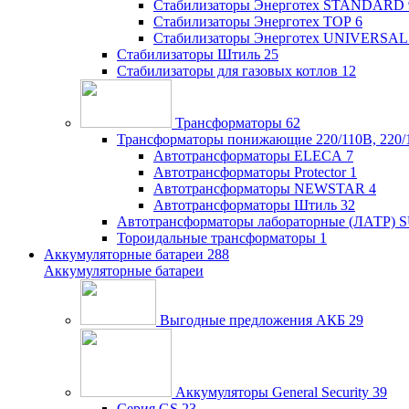
Стабилизаторы Энерготех STANDARD
Стабилизаторы Энерготех TOP
6
Стабилизаторы Энерготех UNIVERSAL
Стабилизаторы Штиль
25
Стабилизаторы для газовых котлов
12
Трансформаторы
62
Трансформаторы понижающие 220/110В, 220/
Автотрансформаторы ELECA
7
Автотрансформаторы Protector
1
Автотрансформаторы NEWSTAR
4
Автотрансформаторы Штиль
32
Автотрансформаторы лабораторные (ЛАТР)
Тороидальные трансформаторы
1
Аккумуляторные батареи
288
Аккумуляторные батареи
Выгодные предложения АКБ
29
Аккумуляторы General Security
39
Серия GS
23