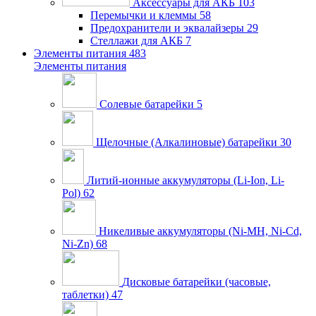
Аксессуары для АКБ
103
Перемычки и клеммы
58
Предохранители и эквалайзеры
29
Стеллажи для АКБ
7
Элементы питания
483
Элементы питания
Солевые батарейки
5
Щелочные (Алкалиновые) батарейки
30
Литий-ионные аккумуляторы (Li-Ion, Li-
Pol)
62
Никеливые аккумуляторы (Ni-MH, Ni-Cd,
Ni-Zn)
68
Дисковые батарейки (часовые,
таблетки)
47