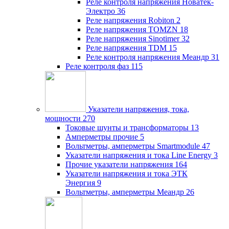
Реле контроля напряжения Новатек-
Электро
36
Реле напряжения Robiton
2
Реле напряжения TOMZN
18
Реле напряжения Sinotimer
32
Реле напряжения TDM
15
Реле контроля напряжения Меандр
31
Реле контроля фаз
115
Указатели напряжения, тока,
мощности
270
Токовые шунты и трансформаторы
13
Амперметры прочие
5
Вольтметры, амперметры Smartmodule
47
Указатели напряжения и тока Line Energy
3
Прочие указатели напряжения
164
Указатели напряжения и тока ЭТК
Энергия
9
Вольтметры, амперметры Меандр
26