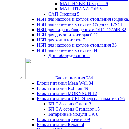
МАП HYBRID 3 фазы
9
МАП TITANATOR
5
САП Энергия
5
ИБП для насосов и котлов отопления (Уценка,
ИБП для солнечных систем (Уценка, Б/У)
1
ИБП для видеонаблюдения и ОПС 12/24В
32
ИБП для домов и коттеджей
12
ИБП для компьютеров
7
ИБП для насосов и котлов отопления
33
ИБП для солнечных систем
34
Доп. оборудование
5
Блоки питания
284
Блоки питания Mean Well
34
Блоки питания Robiton
49
Блоки питания MORNSUN
12
Блоки питания и ИБП Энергоавтоматика
26
БП ЭА серия Смарт
3
БП ЭА серия Стандарт
15
Батарейные модули ЭА
8
Блоки питания прочие
109
Блоки питания Rexant
4