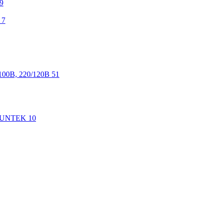
9
7
100В, 220/120В
51
 SUNTEK
10