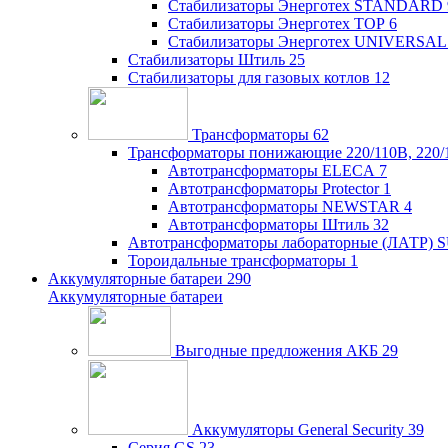
Стабилизаторы Энерготех STANDARD
Стабилизаторы Энерготех TOP
6
Стабилизаторы Энерготех UNIVERSAL
Стабилизаторы Штиль
25
Стабилизаторы для газовых котлов
12
Трансформаторы
62
Трансформаторы понижающие 220/110В, 220/
Автотрансформаторы ELECA
7
Автотрансформаторы Protector
1
Автотрансформаторы NEWSTAR
4
Автотрансформаторы Штиль
32
Автотрансформаторы лабораторные (ЛАТР)
Тороидальные трансформаторы
1
Аккумуляторные батареи
290
Аккумуляторные батареи
Выгодные предложения АКБ
29
Аккумуляторы General Security
39
Серия GS
23