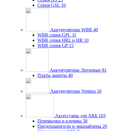
Серия GSL
16
Аккумуляторы WBR
40
WBR серия GPL
11
WBR серия HRL и HR
10
WBR серия GP
15
Аккумуляторы Литиевые
81
Платы защиты
40
Аккумуляторы Ventura
10
Аксессуары для АКБ
103
Перемычки и клеммы
58
Предохранители и эквалайзеры
29