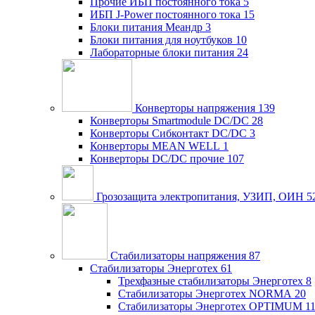
Прочие ИБП постоянного тока
5
ИБП J-Power постоянного тока
15
Блоки питания Меандр
3
Блоки питания для ноутбуков
10
Лабораторные блоки питания
24
Конверторы напряжения
139
Конверторы Smartmodule DC/DC
28
Конверторы Сибконтакт DC/DC
3
Конверторы MEAN WELL
1
Конверторы DC/DC прочие
107
Грозозащита электропитания, УЗИП, ОИН
5
Стабилизаторы напряжения
87
Стабилизаторы Энерготех
61
Трехфазные стабилизаторы Энерготех
8
Стабилизаторы Энерготех NORMA
20
Стабилизаторы Энерготех OPTIMUM
1