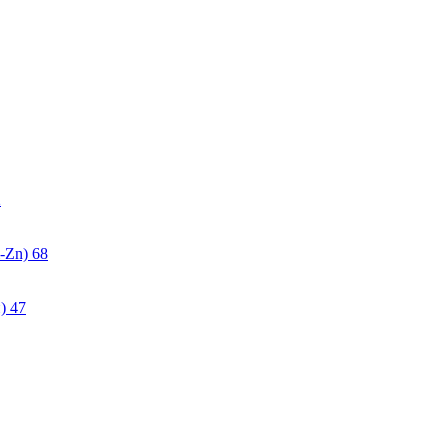
2
-Zn)
68
)
47