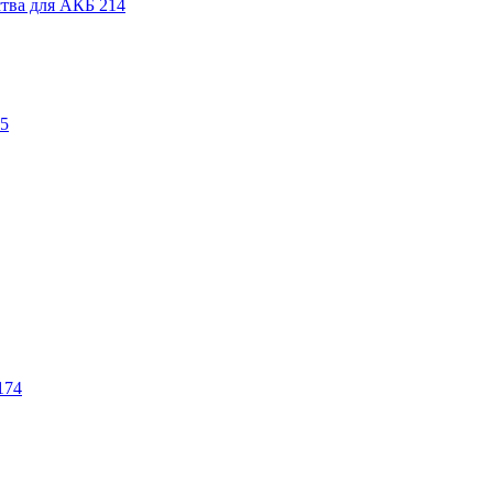
ства для АКБ
214
5
174