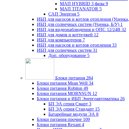
МАП HYBRID 3 фазы
9
МАП TITANATOR
5
САП Энергия
5
ИБП для насосов и котлов отопления (Уценка,
ИБП для солнечных систем (Уценка, Б/У)
1
ИБП для видеонаблюдения и ОПС 12/24В
32
ИБП для домов и коттеджей
12
ИБП для компьютеров
7
ИБП для насосов и котлов отопления
33
ИБП для солнечных систем
31
Доп. оборудование
5
Блоки питания
284
Блоки питания Mean Well
34
Блоки питания Robiton
49
Блоки питания MORNSUN
12
Блоки питания и ИБП Энергоавтоматика
26
БП ЭА серия Смарт
3
БП ЭА серия Стандарт
15
Батарейные модули ЭА
8
Блоки питания прочие
109
Блоки питания Rexant
4