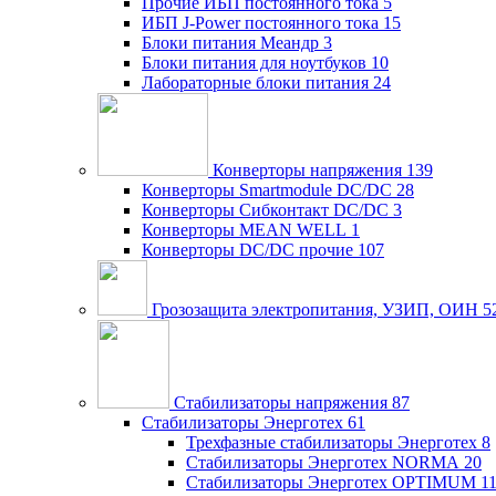
Прочие ИБП постоянного тока
5
ИБП J-Power постоянного тока
15
Блоки питания Меандр
3
Блоки питания для ноутбуков
10
Лабораторные блоки питания
24
Конверторы напряжения
139
Конверторы Smartmodule DC/DC
28
Конверторы Сибконтакт DC/DC
3
Конверторы MEAN WELL
1
Конверторы DC/DC прочие
107
Грозозащита электропитания, УЗИП, ОИН
5
Стабилизаторы напряжения
87
Стабилизаторы Энерготех
61
Трехфазные стабилизаторы Энерготех
8
Стабилизаторы Энерготех NORMA
20
Стабилизаторы Энерготех OPTIMUM
1