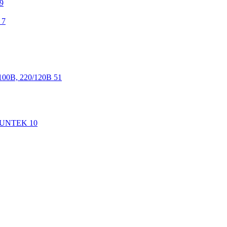
9
7
100В, 220/120В
51
 SUNTEK
10