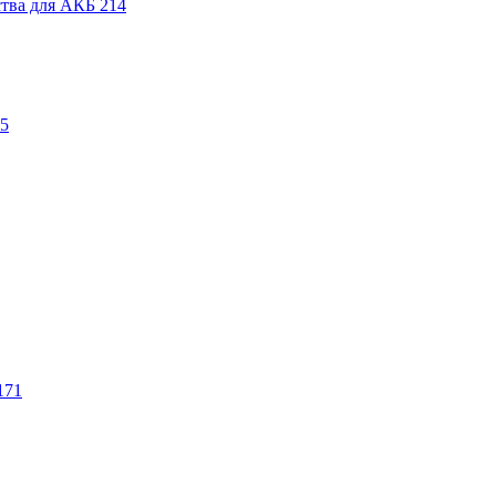
ства для АКБ
214
5
171