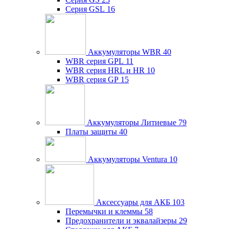
Серия GSL
16
Аккумуляторы WBR
40
WBR серия GPL
11
WBR серия HRL и HR
10
WBR серия GP
15
Аккумуляторы Литиевые
79
Платы защиты
40
Аккумуляторы Ventura
10
Аксессуары для АКБ
103
Перемычки и клеммы
58
Предохранители и эквалайзеры
29