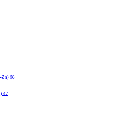
2
-Zn)
68
)
47