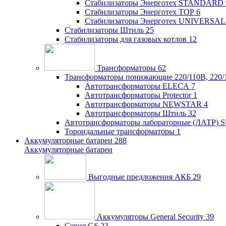
Стабилизаторы Энерготех STANDARD
Стабилизаторы Энерготех TOP
6
Стабилизаторы Энерготех UNIVERSAL
Стабилизаторы Штиль
25
Стабилизаторы для газовых котлов
12
Трансформаторы
62
Трансформаторы понижающие 220/110В, 220/
Автотрансформаторы ELECA
7
Автотрансформаторы Protector
1
Автотрансформаторы NEWSTAR
4
Автотрансформаторы Штиль
32
Автотрансформаторы лабораторные (ЛАТР)
Тороидальные трансформаторы
1
Аккумуляторные батареи
288
Аккумуляторные батареи
Выгодные предложения АКБ
29
Аккумуляторы General Security
39
Серия GS
23