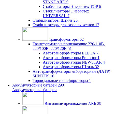
STANDARD
9
Стабилизаторы Энерготех TOP
6
Стабилизаторы Энерготех
UNIVERSAL
7
Стабилизаторы Штиль
25
Стабилизаторы для газовых котлов
12
Трансформаторы
62
Трансформаторы понижающие 220/110В,
220/100В, 220/120В
51
Автотрансформаторы ELECA
7
Автотрансформаторы Protector
1
Автотрансформаторы NEWSTAR
4
Автотрансформаторы Штиль
32
Автотрансформаторы лабораторные (ЛАТР)
SUNTEK
10
Тороидальные трансформаторы
1
Аккумуляторные батареи
290
Аккумуляторные батареи
Выгодные предложения АКБ
29