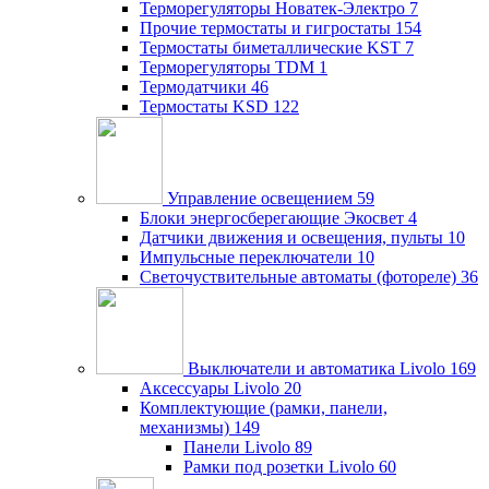
Терморегуляторы Новатек-Электро
7
Прочие термостаты и гигростаты
154
Термостаты биметаллические KST
7
Терморегуляторы TDM
1
Термодатчики
46
Термостаты KSD
122
Управление освещением
59
Блоки энергосберегающие Экосвет
4
Датчики движения и освещения, пульты
10
Импульсные переключатели
10
Светочуствительные автоматы (фотореле)
36
Выключатели и автоматика Livolo
169
Аксессуары Livolo
20
Комплектующие (рамки, панели,
механизмы)
149
Панели Livolo
89
Рамки под розетки Livolo
60