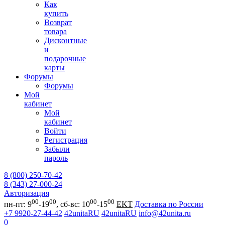
Как
купить
Возврат
товара
Дисконтные
и
подарочные
карты
Форумы
Форумы
Мой
кабинет
Мой
кабинет
Войти
Регистрация
Забыли
пароль
8 (800) 250-70-42
8 (343) 27-000-24
Авторизация
00
00
00
00
пн-пт: 9
-19
, сб-вс: 10
-15
EKT
Доставка по России
+7 9920-27-44-42
42unitaRU
42unitaRU
info@42unita.ru
0