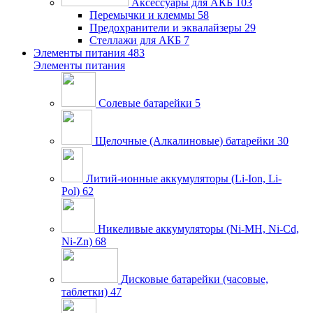
Аксессуары для АКБ
103
Перемычки и клеммы
58
Предохранители и эквалайзеры
29
Стеллажи для АКБ
7
Элементы питания
483
Элементы питания
Солевые батарейки
5
Щелочные (Алкалиновые) батарейки
30
Литий-ионные аккумуляторы (Li-Ion, Li-
Pol)
62
Никеливые аккумуляторы (Ni-MH, Ni-Cd,
Ni-Zn)
68
Дисковые батарейки (часовые,
таблетки)
47