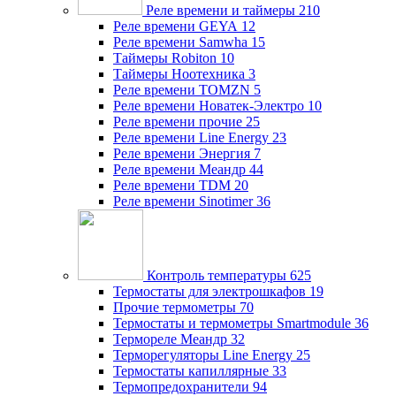
Реле времени и таймеры
210
Реле времени GEYA
12
Реле времени Samwha
15
Таймеры Robiton
10
Таймеры Ноотехника
3
Реле времени TOMZN
5
Реле времени Новатек-Электро
10
Реле времени прочие
25
Реле времени Line Energy
23
Реле времени Энергия
7
Реле времени Меандр
44
Реле времени TDM
20
Реле времени Sinotimer
36
Контроль температуры
625
Термостаты для электрошкафов
19
Прочие термометры
70
Термостаты и термометры Smartmodule
36
Термореле Меандр
32
Терморегуляторы Line Energy
25
Термостаты капиллярные
33
Термопредохранители
94