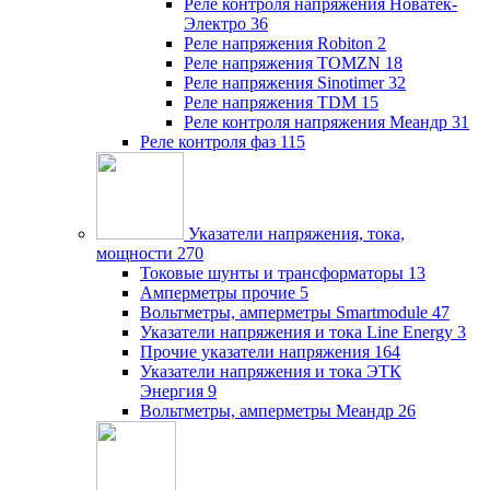
Реле контроля напряжения Новатек-
Электро
36
Реле напряжения Robiton
2
Реле напряжения TOMZN
18
Реле напряжения Sinotimer
32
Реле напряжения TDM
15
Реле контроля напряжения Меандр
31
Реле контроля фаз
115
Указатели напряжения, тока,
мощности
270
Токовые шунты и трансформаторы
13
Амперметры прочие
5
Вольтметры, амперметры Smartmodule
47
Указатели напряжения и тока Line Energy
3
Прочие указатели напряжения
164
Указатели напряжения и тока ЭТК
Энергия
9
Вольтметры, амперметры Меандр
26