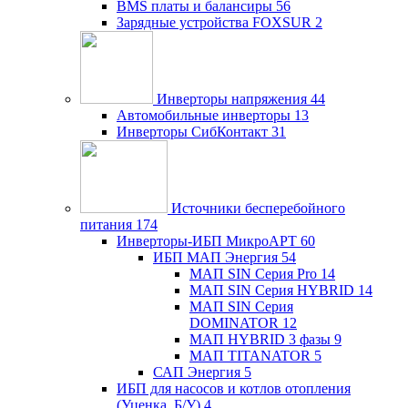
BMS платы и балансиры
56
Зарядные устройства FOXSUR
2
Инверторы напряжения
44
Автомобильные инверторы
13
Инверторы СибКонтакт
31
Источники бесперебойного
питания
174
Инверторы-ИБП МикроАРТ
60
ИБП МАП Энергия
54
МАП SIN Серия Pro
14
МАП SIN Серия HYBRID
14
МАП SIN Серия
DOMINATOR
12
МАП HYBRID 3 фазы
9
МАП TITANATOR
5
САП Энергия
5
ИБП для насосов и котлов отопления
(Уценка, Б/У)
4