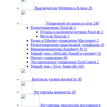
Выключатели Wemmon и Kopou
26
Управление по радио и сети
249
Радиоуправление NooLite
3
Пульты и радиопередатчики NooLite
2
Модули NooLite
1
Радио и Ethernet управление Мастеркит
2
Радиоуправление кран-балкой, тельфером
10
Микрокомпьютеры Raspberry Pi
11
Умный дом c eWeLink (Sonoff и прочие)
52
Прочее управление
66
Дистанционное управление EctoControl
2
Умный дом с Tuya, Smart life
103
Контроль уровня жидкости
36
Регуляторы мощности
29
Регуляторы двигателей постоянного