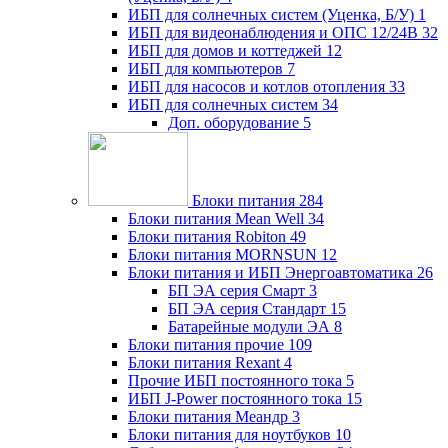
ИБП для солнечных систем (Уценка, Б/У)
1
ИБП для видеонаблюдения и ОПС 12/24В
32
ИБП для домов и коттеджей
12
ИБП для компьютеров
7
ИБП для насосов и котлов отопления
33
ИБП для солнечных систем
34
Доп. оборудование
5
Блоки питания
284
Блоки питания Mean Well
34
Блоки питания Robiton
49
Блоки питания MORNSUN
12
Блоки питания и ИБП Энергоавтоматика
26
БП ЭА серия Смарт
3
БП ЭА серия Стандарт
15
Батарейные модули ЭА
8
Блоки питания прочие
109
Блоки питания Rexant
4
Прочие ИБП постоянного тока
5
ИБП J-Power постоянного тока
15
Блоки питания Меандр
3
Блоки питания для ноутбуков
10