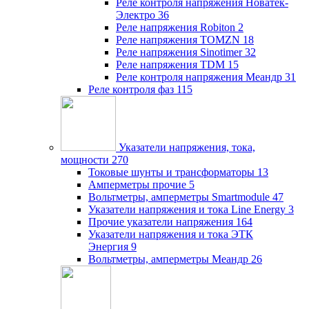
Реле контроля напряжения Новатек-
Электро
36
Реле напряжения Robiton
2
Реле напряжения TOMZN
18
Реле напряжения Sinotimer
32
Реле напряжения TDM
15
Реле контроля напряжения Меандр
31
Реле контроля фаз
115
Указатели напряжения, тока,
мощности
270
Токовые шунты и трансформаторы
13
Амперметры прочие
5
Вольтметры, амперметры Smartmodule
47
Указатели напряжения и тока Line Energy
3
Прочие указатели напряжения
164
Указатели напряжения и тока ЭТК
Энергия
9
Вольтметры, амперметры Меандр
26