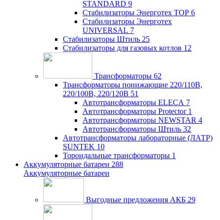
STANDARD
9
Стабилизаторы Энерготех TOP
6
Стабилизаторы Энерготех
UNIVERSAL
7
Стабилизаторы Штиль
25
Стабилизаторы для газовых котлов
12
Трансформаторы
62
Трансформаторы понижающие 220/110В,
220/100В, 220/120В
51
Автотрансформаторы ELECA
7
Автотрансформаторы Protector
1
Автотрансформаторы NEWSTAR
4
Автотрансформаторы Штиль
32
Автотрансформаторы лабораторные (ЛАТР)
SUNTEK
10
Тороидальные трансформаторы
1
Аккумуляторные батареи
288
Аккумуляторные батареи
Выгодные предложения АКБ
29