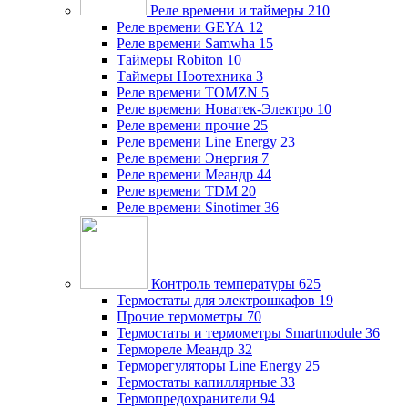
Реле времени и таймеры
210
Реле времени GEYA
12
Реле времени Samwha
15
Таймеры Robiton
10
Таймеры Ноотехника
3
Реле времени TOMZN
5
Реле времени Новатек-Электро
10
Реле времени прочие
25
Реле времени Line Energy
23
Реле времени Энергия
7
Реле времени Меандр
44
Реле времени TDM
20
Реле времени Sinotimer
36
Контроль температуры
625
Термостаты для электрошкафов
19
Прочие термометры
70
Термостаты и термометры Smartmodule
36
Термореле Меандр
32
Терморегуляторы Line Energy
25
Термостаты капиллярные
33
Термопредохранители
94