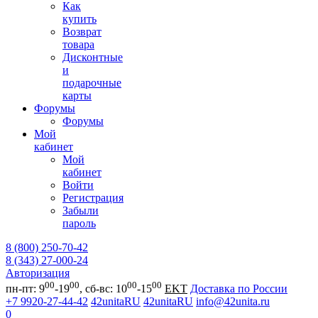
Как
купить
Возврат
товара
Дисконтные
и
подарочные
карты
Форумы
Форумы
Мой
кабинет
Мой
кабинет
Войти
Регистрация
Забыли
пароль
8 (800) 250-70-42
8 (343) 27-000-24
Авторизация
00
00
00
00
пн-пт: 9
-19
, сб-вс: 10
-15
EKT
Доставка по России
+7 9920-27-44-42
42unitaRU
42unitaRU
info@42unita.ru
0