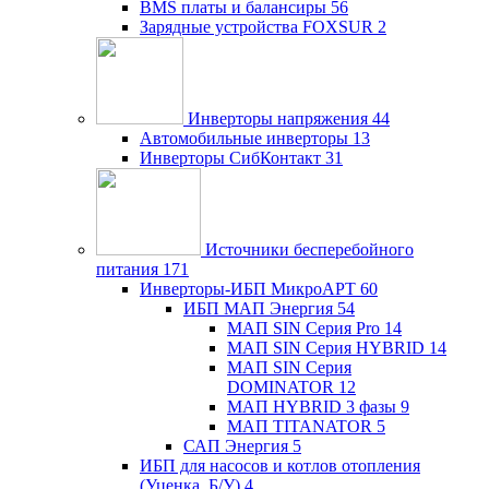
BMS платы и балансиры
56
Зарядные устройства FOXSUR
2
Инверторы напряжения
44
Автомобильные инверторы
13
Инверторы СибКонтакт
31
Источники бесперебойного
питания
171
Инверторы-ИБП МикроАРТ
60
ИБП МАП Энергия
54
МАП SIN Серия Pro
14
МАП SIN Серия HYBRID
14
МАП SIN Серия
DOMINATOR
12
МАП HYBRID 3 фазы
9
МАП TITANATOR
5
САП Энергия
5
ИБП для насосов и котлов отопления
(Уценка, Б/У)
4