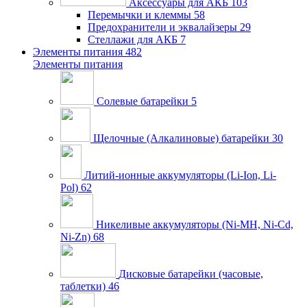
Аксессуары для АКБ
103
Перемычки и клеммы
58
Предохранители и эквалайзеры
29
Стеллажи для АКБ
7
Элементы питания
482
Элементы питания
Солевые батарейки
5
Щелочные (Алкалиновые) батарейки
30
Литий-ионные аккумуляторы (Li-Ion, Li-
Pol)
62
Никеливые аккумуляторы (Ni-MH, Ni-Cd,
Ni-Zn)
68
Дисковые батарейки (часовые,
таблетки)
46