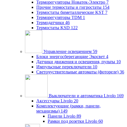
Терморегуляторы Новатек-Электро
7
Прочие термостаты и гигростаты
154
Термостаты биметаллические KST
7
Терморегуляторы TDM
1
Термодатчики
46
Термостаты KSD
122
Управление освещением
59
Блоки энергосберегающие Экосвет
4
Датчики движения и освещения, пульты
10
Импульсные переключатели
10
Светочуствительные автоматы (фотореле)
36
Выключатели и автоматика Livolo
169
Аксессуары Livolo
20
Комплектующие (рамки, панели,
механизмы)
149
Панели Livolo
89
Рамки под розетки Livolo
60