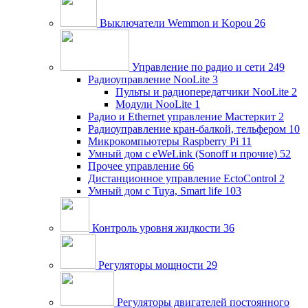
Выключатели Wemmon и Kopou
26
Управление по радио и сети
249
Радиоуправление NooLite
3
Пульты и радиопередатчики NooLite
2
Модули NooLite
1
Радио и Ethernet управление Мастеркит
2
Радиоуправление кран-балкой, тельфером
10
Микрокомпьютеры Raspberry Pi
11
Умный дом c eWeLink (Sonoff и прочие)
52
Прочее управление
66
Дистанционное управление EctoControl
2
Умный дом с Tuya, Smart life
103
Контроль уровня жидкости
36
Регуляторы мощности
29
Регуляторы двигателей постоянного