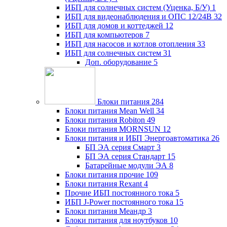
ИБП для солнечных систем (Уценка, Б/У)
1
ИБП для видеонаблюдения и ОПС 12/24В
32
ИБП для домов и коттеджей
12
ИБП для компьютеров
7
ИБП для насосов и котлов отопления
33
ИБП для солнечных систем
31
Доп. оборудование
5
Блоки питания
284
Блоки питания Mean Well
34
Блоки питания Robiton
49
Блоки питания MORNSUN
12
Блоки питания и ИБП Энергоавтоматика
26
БП ЭА серия Смарт
3
БП ЭА серия Стандарт
15
Батарейные модули ЭА
8
Блоки питания прочие
109
Блоки питания Rexant
4
Прочие ИБП постоянного тока
5
ИБП J-Power постоянного тока
15
Блоки питания Меандр
3
Блоки питания для ноутбуков
10