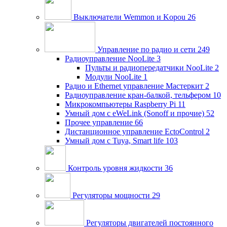
Выключатели Wemmon и Kopou
26
Управление по радио и сети
249
Радиоуправление NooLite
3
Пульты и радиопередатчики NooLite
2
Модули NooLite
1
Радио и Ethernet управление Мастеркит
2
Радиоуправление кран-балкой, тельфером
10
Микрокомпьютеры Raspberry Pi
11
Умный дом c eWeLink (Sonoff и прочие)
52
Прочее управление
66
Дистанционное управление EctoControl
2
Умный дом с Tuya, Smart life
103
Контроль уровня жидкости
36
Регуляторы мощности
29
Регуляторы двигателей постоянного