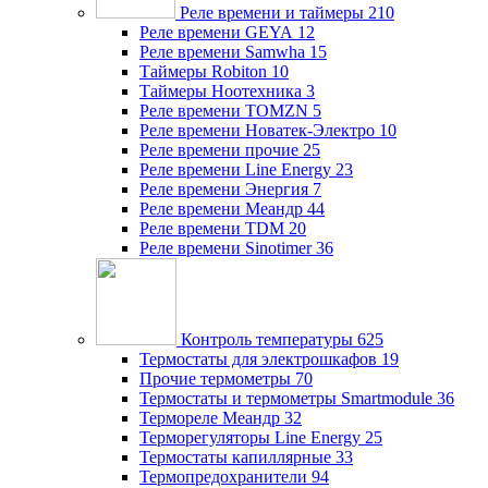
Реле времени и таймеры
210
Реле времени GEYA
12
Реле времени Samwha
15
Таймеры Robiton
10
Таймеры Ноотехника
3
Реле времени TOMZN
5
Реле времени Новатек-Электро
10
Реле времени прочие
25
Реле времени Line Energy
23
Реле времени Энергия
7
Реле времени Меандр
44
Реле времени TDM
20
Реле времени Sinotimer
36
Контроль температуры
625
Термостаты для электрошкафов
19
Прочие термометры
70
Термостаты и термометры Smartmodule
36
Термореле Меандр
32
Терморегуляторы Line Energy
25
Термостаты капиллярные
33
Термопредохранители
94