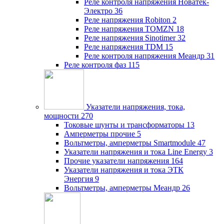
Реле контроля напряжения Новатек-
Электро
36
Реле напряжения Robiton
2
Реле напряжения TOMZN
18
Реле напряжения Sinotimer
32
Реле напряжения TDM
15
Реле контроля напряжения Меандр
31
Реле контроля фаз
115
Указатели напряжения, тока,
мощности
270
Токовые шунты и трансформаторы
13
Амперметры прочие
5
Вольтметры, амперметры Smartmodule
47
Указатели напряжения и тока Line Energy
3
Прочие указатели напряжения
164
Указатели напряжения и тока ЭТК
Энергия
9
Вольтметры, амперметры Меандр
26