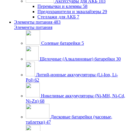
Аксессуары для АКБ
103
Перемычки и клеммы
58
Предохранители и эквалайзеры
29
Стеллажи для АКБ
7
Элементы питания
483
Элементы питания
Солевые батарейки
5
Щелочные (Алкалиновые) батарейки
30
Литий-ионные аккумуляторы (Li-Ion, Li-
Pol)
62
Никеливые аккумуляторы (Ni-MH, Ni-Cd,
Ni-Zn)
68
Дисковые батарейки (часовые,
таблетки)
47