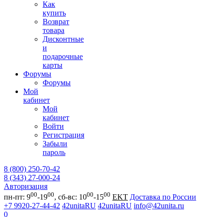
Как
купить
Возврат
товара
Дисконтные
и
подарочные
карты
Форумы
Форумы
Мой
кабинет
Мой
кабинет
Войти
Регистрация
Забыли
пароль
8 (800) 250-70-42
8 (343) 27-000-24
Авторизация
00
00
00
00
пн-пт: 9
-19
, сб-вс: 10
-15
EKT
Доставка по России
+7 9920-27-44-42
42unitaRU
42unitaRU
info@42unita.ru
0