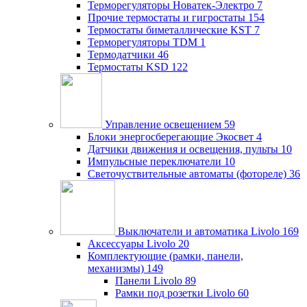
Терморегуляторы Новатек-Электро
7
Прочие термостаты и гигростаты
154
Термостаты биметаллические KST
7
Терморегуляторы TDM
1
Термодатчики
46
Термостаты KSD
122
Управление освещением
59
Блоки энергосберегающие Экосвет
4
Датчики движения и освещения, пульты
10
Импульсные переключатели
10
Светочуствительные автоматы (фотореле)
36
Выключатели и автоматика Livolo
169
Аксессуары Livolo
20
Комплектующие (рамки, панели,
механизмы)
149
Панели Livolo
89
Рамки под розетки Livolo
60