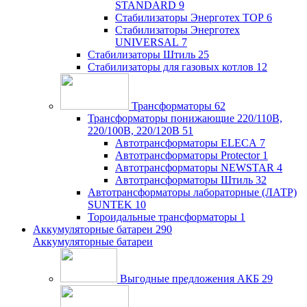
STANDARD
9
Стабилизаторы Энерготех TOP
6
Стабилизаторы Энерготех
UNIVERSAL
7
Стабилизаторы Штиль
25
Стабилизаторы для газовых котлов
12
Трансформаторы
62
Трансформаторы понижающие 220/110В,
220/100В, 220/120В
51
Автотрансформаторы ELECA
7
Автотрансформаторы Protector
1
Автотрансформаторы NEWSTAR
4
Автотрансформаторы Штиль
32
Автотрансформаторы лабораторные (ЛАТР)
SUNTEK
10
Тороидальные трансформаторы
1
Аккумуляторные батареи
290
Аккумуляторные батареи
Выгодные предложения АКБ
29