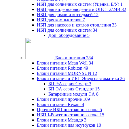
ИБП для солнечных систем (Уценка, Б/У)
1
ИБП для видеонаблюдения и ОПС 12/24В
32
ИБП для домов и коттеджей
12
ИБП для компьютеров
7
ИБП для насосов и котлов отопления
33
ИБП для солнечных систем
34
Доп. оборудование
5
Блоки питания
284
Блоки питания Mean Well
34
Блоки питания Robiton
49
Блоки питания MORNSUN
12
Блоки питания и ИБП Энергоавтоматика
26
БП ЭА серия Смарт
3
БП ЭА серия Стандарт
15
Батарейные модули ЭА
8
Блоки питания прочие
109
Блоки питания Rexant
4
Прочие ИБП постоянного тока
5
ИБП J-Power постоянного тока
15
Блоки питания Меандр
3
Блоки питания для ноутбуков
10