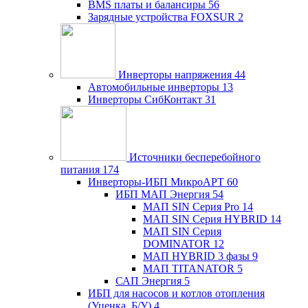
BMS платы и балансиры
56
Зарядные устройства FOXSUR
2
Инверторы напряжения
44
Автомобильные инверторы
13
Инверторы СибКонтакт
31
Источники бесперебойного
питания
174
Инверторы-ИБП МикроАРТ
60
ИБП МАП Энергия
54
МАП SIN Серия Pro
14
МАП SIN Серия HYBRID
14
МАП SIN Серия
DOMINATOR
12
МАП HYBRID 3 фазы
9
МАП TITANATOR
5
САП Энергия
5
ИБП для насосов и котлов отопления
(Уценка, Б/У)
4