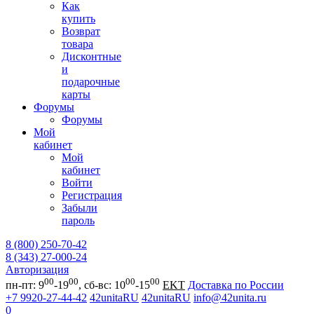
Как
купить
Возврат
товара
Дисконтные
и
подарочные
карты
Форумы
Форумы
Мой
кабинет
Мой
кабинет
Войти
Регистрация
Забыли
пароль
8 (800) 250-70-42
8 (343) 27-000-24
Авторизация
00
00
00
00
пн-пт: 9
-19
, сб-вс: 10
-15
EKT
Доставка по России
+7 9920-27-44-42
42unitaRU
42unitaRU
info@42unita.ru
0