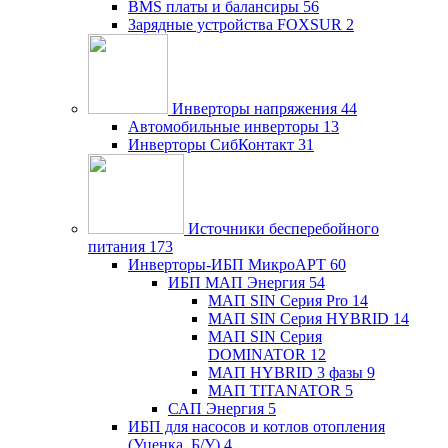
BMS платы и балансиры
56
Зарядные устройства FOXSUR
2
Инверторы напряжения
44
Автомобильные инверторы
13
Инверторы СибКонтакт
31
Источники бесперебойного
питания
173
Инверторы-ИБП МикроАРТ
60
ИБП МАП Энергия
54
МАП SIN Серия Pro
14
МАП SIN Серия HYBRID
14
МАП SIN Серия
DOMINATOR
12
МАП HYBRID 3 фазы
9
МАП TITANATOR
5
САП Энергия
5
ИБП для насосов и котлов отопления
(Уценка, Б/У)
4