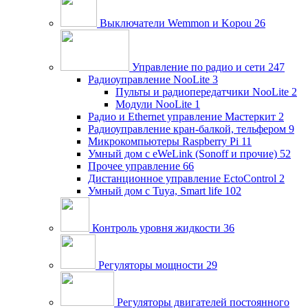
Выключатели Wemmon и Kopou
26
Управление по радио и сети
247
Радиоуправление NooLite
3
Пульты и радиопередатчики NooLite
2
Модули NooLite
1
Радио и Ethernet управление Мастеркит
2
Радиоуправление кран-балкой, тельфером
9
Микрокомпьютеры Raspberry Pi
11
Умный дом c eWeLink (Sonoff и прочие)
52
Прочее управление
66
Дистанционное управление EctoControl
2
Умный дом с Tuya, Smart life
102
Контроль уровня жидкости
36
Регуляторы мощности
29
Регуляторы двигателей постоянного