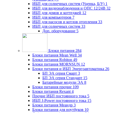
ИБП для солнечных систем (Уценка, Б/У)
1
ИБП для видеонаблюдения и ОПС 12/24В
32
ИБП для домов и коттеджей
12
ИБП для компьютеров
7
ИБП для насосов и котлов отопления
33
ИБП для солнечных систем
33
Доп. оборудование
5
Блоки питания
284
Блоки питания Mean Well
34
Блоки питания Robiton
49
Блоки питания MORNSUN
12
Блоки питания и ИБП Энергоавтоматика
26
БП ЭА серия Смарт
3
БП ЭА серия Стандарт
15
Батарейные модули ЭА
8
Блоки питания прочие
109
Блоки питания Rexant
4
Прочие ИБП постоянного тока
5
ИБП J-Power постоянного тока
15
Блоки питания Меандр
3
Блоки питания для ноутбуков
10