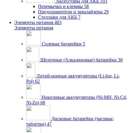
Аксессуары для АКБ
103
Перемычки и клеммы
58
Предохранители и эквалайзеры
29
Стеллажи для АКБ
7
Элементы питания
483
Элементы питания
Солевые батарейки
5
Щелочные (Алкалиновые) батарейки
30
Литий-ионные аккумуляторы (Li-Ion, Li-
Pol)
62
Никеливые аккумуляторы (Ni-MH, Ni-Cd,
Ni-Zn)
68
Дисковые батарейки (часовые,
таблетки)
47