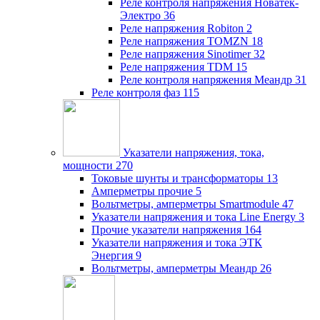
Реле контроля напряжения Новатек-
Электро
36
Реле напряжения Robiton
2
Реле напряжения TOMZN
18
Реле напряжения Sinotimer
32
Реле напряжения TDM
15
Реле контроля напряжения Меандр
31
Реле контроля фаз
115
Указатели напряжения, тока,
мощности
270
Токовые шунты и трансформаторы
13
Амперметры прочие
5
Вольтметры, амперметры Smartmodule
47
Указатели напряжения и тока Line Energy
3
Прочие указатели напряжения
164
Указатели напряжения и тока ЭТК
Энергия
9
Вольтметры, амперметры Меандр
26