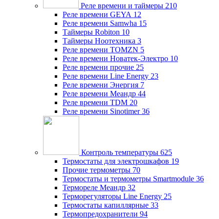
Реле времени и таймеры
210
Реле времени GEYA
12
Реле времени Samwha
15
Таймеры Robiton
10
Таймеры Ноотехника
3
Реле времени TOMZN
5
Реле времени Новатек-Электро
10
Реле времени прочие
25
Реле времени Line Energy
23
Реле времени Энергия
7
Реле времени Меандр
44
Реле времени TDM
20
Реле времени Sinotimer
36
Контроль температуры
625
Термостаты для электрошкафов
19
Прочие термометры
70
Термостаты и термометры Smartmodule
36
Термореле Меандр
32
Терморегуляторы Line Energy
25
Термостаты капиллярные
33
Термопредохранители
94