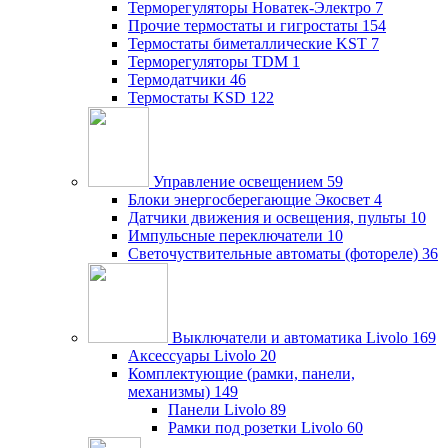
Терморегуляторы Новатек-Электро
7
Прочие термостаты и гигростаты
154
Термостаты биметаллические KST
7
Терморегуляторы TDM
1
Термодатчики
46
Термостаты KSD
122
Управление освещением
59
Блоки энергосберегающие Экосвет
4
Датчики движения и освещения, пульты
10
Импульсные переключатели
10
Светочуствительные автоматы (фотореле)
36
Выключатели и автоматика Livolo
169
Аксессуары Livolo
20
Комплектующие (рамки, панели,
механизмы)
149
Панели Livolo
89
Рамки под розетки Livolo
60