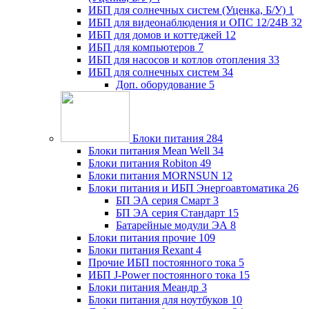
ИБП для солнечных систем (Уценка, Б/У)
1
ИБП для видеонаблюдения и ОПС 12/24В
32
ИБП для домов и коттеджей
12
ИБП для компьютеров
7
ИБП для насосов и котлов отопления
33
ИБП для солнечных систем
34
Доп. оборудование
5
Блоки питания
284
Блоки питания Mean Well
34
Блоки питания Robiton
49
Блоки питания MORNSUN
12
Блоки питания и ИБП Энергоавтоматика
26
БП ЭА серия Смарт
3
БП ЭА серия Стандарт
15
Батарейные модули ЭА
8
Блоки питания прочие
109
Блоки питания Rexant
4
Прочие ИБП постоянного тока
5
ИБП J-Power постоянного тока
15
Блоки питания Меандр
3
Блоки питания для ноутбуков
10