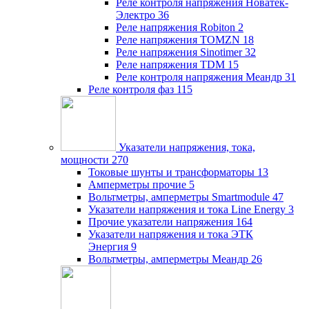
Реле контроля напряжения Новатек-
Электро
36
Реле напряжения Robiton
2
Реле напряжения TOMZN
18
Реле напряжения Sinotimer
32
Реле напряжения TDM
15
Реле контроля напряжения Меандр
31
Реле контроля фаз
115
Указатели напряжения, тока,
мощности
270
Токовые шунты и трансформаторы
13
Амперметры прочие
5
Вольтметры, амперметры Smartmodule
47
Указатели напряжения и тока Line Energy
3
Прочие указатели напряжения
164
Указатели напряжения и тока ЭТК
Энергия
9
Вольтметры, амперметры Меандр
26