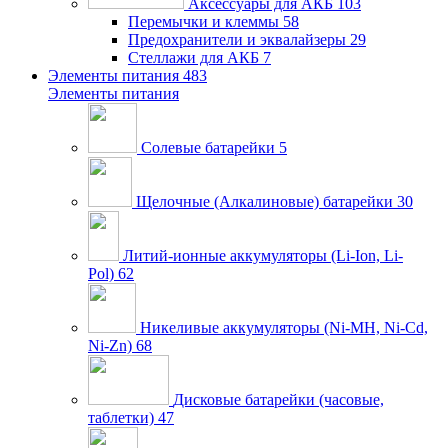
Аксессуары для АКБ
103
Перемычки и клеммы
58
Предохранители и эквалайзеры
29
Стеллажи для АКБ
7
Элементы питания
483
Элементы питания
Солевые батарейки
5
Щелочные (Алкалиновые) батарейки
30
Литий-ионные аккумуляторы (Li-Ion, Li-
Pol)
62
Никеливые аккумуляторы (Ni-MH, Ni-Cd,
Ni-Zn)
68
Дисковые батарейки (часовые,
таблетки)
47