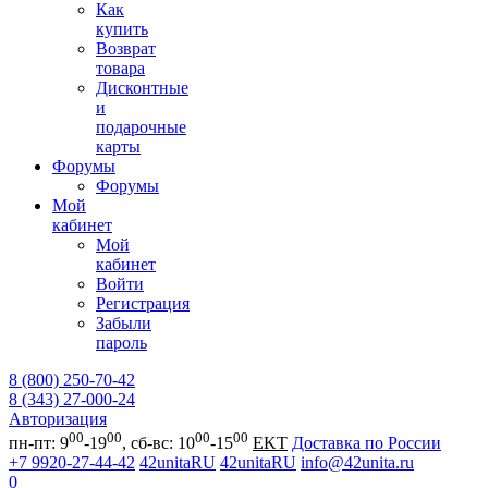
Как
купить
Возврат
товара
Дисконтные
и
подарочные
карты
Форумы
Форумы
Мой
кабинет
Мой
кабинет
Войти
Регистрация
Забыли
пароль
8 (800) 250-70-42
8 (343) 27-000-24
Авторизация
00
00
00
00
пн-пт: 9
-19
, сб-вс: 10
-15
EKT
Доставка по России
+7 9920-27-44-42
42unitaRU
42unitaRU
info@42unita.ru
0