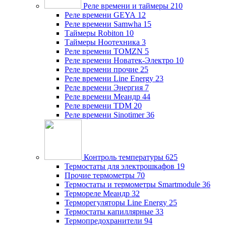
Реле времени и таймеры
210
Реле времени GEYA
12
Реле времени Samwha
15
Таймеры Robiton
10
Таймеры Ноотехника
3
Реле времени TOMZN
5
Реле времени Новатек-Электро
10
Реле времени прочие
25
Реле времени Line Energy
23
Реле времени Энергия
7
Реле времени Меандр
44
Реле времени TDM
20
Реле времени Sinotimer
36
Контроль температуры
625
Термостаты для электрошкафов
19
Прочие термометры
70
Термостаты и термометры Smartmodule
36
Термореле Меандр
32
Терморегуляторы Line Energy
25
Термостаты капиллярные
33
Термопредохранители
94