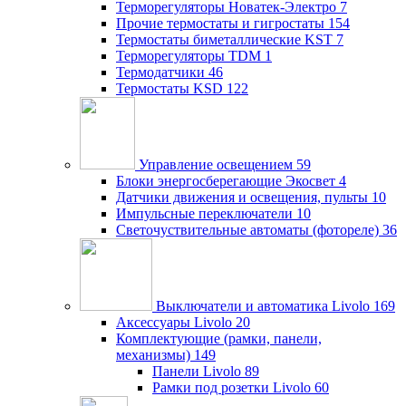
Терморегуляторы Новатек-Электро
7
Прочие термостаты и гигростаты
154
Термостаты биметаллические KST
7
Терморегуляторы TDM
1
Термодатчики
46
Термостаты KSD
122
Управление освещением
59
Блоки энергосберегающие Экосвет
4
Датчики движения и освещения, пульты
10
Импульсные переключатели
10
Светочуствительные автоматы (фотореле)
36
Выключатели и автоматика Livolo
169
Аксессуары Livolo
20
Комплектующие (рамки, панели,
механизмы)
149
Панели Livolo
89
Рамки под розетки Livolo
60