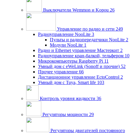
Выключатели Wemmon и Kopou
26
Управление по радио и сети
249
Радиоуправление NooLite
3
Пульты и радиопередатчики NooLite
2
Модули NooLite
1
Радио и Ethernet управление Мастеркит
2
Радиоуправление кран-балкой, тельфером
10
Микрокомпьютеры Raspberry Pi
11
Умный дом c eWeLink (Sonoff и прочие)
52
Прочее управление
66
Дистанционное управление EctoControl
2
Умный дом с Tuya, Smart life
103
Контроль уровня жидкости
36
Регуляторы мощности
29
Регуляторы двигателей постоянного