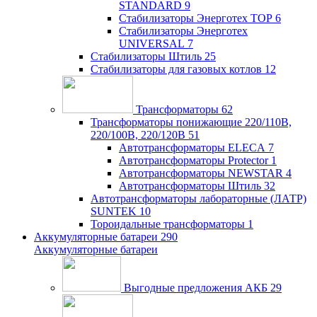
STANDARD
9
Стабилизаторы Энерготех TOP
6
Стабилизаторы Энерготех
UNIVERSAL
7
Стабилизаторы Штиль
25
Стабилизаторы для газовых котлов
12
Трансформаторы
62
Трансформаторы понижающие 220/110В,
220/100В, 220/120В
51
Автотрансформаторы ELECA
7
Автотрансформаторы Protector
1
Автотрансформаторы NEWSTAR
4
Автотрансформаторы Штиль
32
Автотрансформаторы лабораторные (ЛАТР)
SUNTEK
10
Тороидальные трансформаторы
1
Аккумуляторные батареи
290
Аккумуляторные батареи
Выгодные предложения АКБ
29