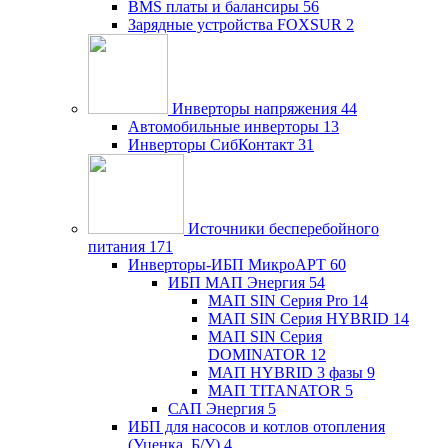
BMS платы и балансиры
56
Зарядные устройства FOXSUR
2
Инверторы напряжения
44
Автомобильные инверторы
13
Инверторы СибКонтакт
31
Источники бесперебойного
питания
171
Инверторы-ИБП МикроАРТ
60
ИБП МАП Энергия
54
МАП SIN Серия Pro
14
МАП SIN Серия HYBRID
14
МАП SIN Серия
DOMINATOR
12
МАП HYBRID 3 фазы
9
МАП TITANATOR
5
САП Энергия
5
ИБП для насосов и котлов отопления
(Уценка, Б/У)
4