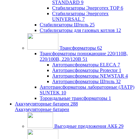
STANDARD
9
Стабилизаторы Энерготех TOP
6
Стабилизаторы Энерготех
UNIVERSAL
7
Стабилизаторы Штиль
25
Стабилизаторы для газовых котлов
12
Трансформаторы
62
Трансформаторы понижающие 220/110В,
220/100В, 220/120В
51
Автотрансформаторы ELECA
7
Автотрансформаторы Protector
1
Автотрансформаторы NEWSTAR
4
Автотрансформаторы Штиль
32
Автотрансформаторы лабораторные (ЛАТР)
SUNTEK
10
Тороидальные трансформаторы
1
Аккумуляторные батареи
288
Аккумуляторные батареи
Выгодные предложения АКБ
29