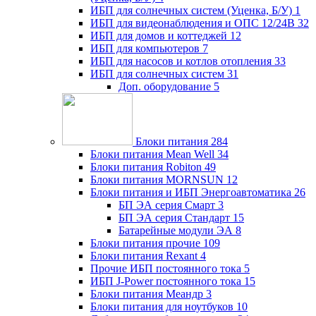
ИБП для солнечных систем (Уценка, Б/У)
1
ИБП для видеонаблюдения и ОПС 12/24В
32
ИБП для домов и коттеджей
12
ИБП для компьютеров
7
ИБП для насосов и котлов отопления
33
ИБП для солнечных систем
31
Доп. оборудование
5
Блоки питания
284
Блоки питания Mean Well
34
Блоки питания Robiton
49
Блоки питания MORNSUN
12
Блоки питания и ИБП Энергоавтоматика
26
БП ЭА серия Смарт
3
БП ЭА серия Стандарт
15
Батарейные модули ЭА
8
Блоки питания прочие
109
Блоки питания Rexant
4
Прочие ИБП постоянного тока
5
ИБП J-Power постоянного тока
15
Блоки питания Меандр
3
Блоки питания для ноутбуков
10