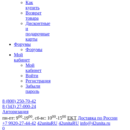
Как
купить
Возврат
товара
Дисконтные
и
подарочные
карты
Форумы
Форумы
Мой
кабинет
Мой
кабинет
Войти
Регистрация
Забыли
пароль
8 (800) 250-70-42
8 (343) 27-000-24
Авторизация
00
00
00
00
пн-пт: 9
-19
, сб-вс: 10
-15
EKT
Доставка по России
+7 9920-27-44-42
42unitaRU
42unitaRU
info@42unita.ru
0