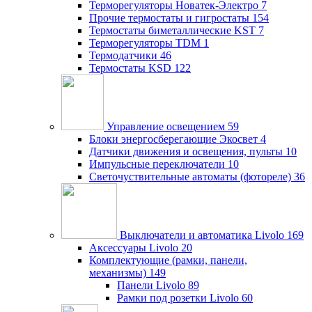
Терморегуляторы Новатек-Электро
7
Прочие термостаты и гигростаты
154
Термостаты биметаллические KST
7
Терморегуляторы TDM
1
Термодатчики
46
Термостаты KSD
122
Управление освещением
59
Блоки энергосберегающие Экосвет
4
Датчики движения и освещения, пульты
10
Импульсные переключатели
10
Светочуствительные автоматы (фотореле)
36
Выключатели и автоматика Livolo
169
Аксессуары Livolo
20
Комплектующие (рамки, панели,
механизмы)
149
Панели Livolo
89
Рамки под розетки Livolo
60