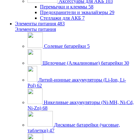
Аксессуары для АКБ
103
Перемычки и клеммы
58
Предохранители и эквалайзеры
29
Стеллажи для АКБ
7
Элементы питания
483
Элементы питания
Солевые батарейки
5
Щелочные (Алкалиновые) батарейки
30
Литий-ионные аккумуляторы (Li-Ion, Li-
Pol)
62
Никеливые аккумуляторы (Ni-MH, Ni-Cd,
Ni-Zn)
68
Дисковые батарейки (часовые,
таблетки)
47