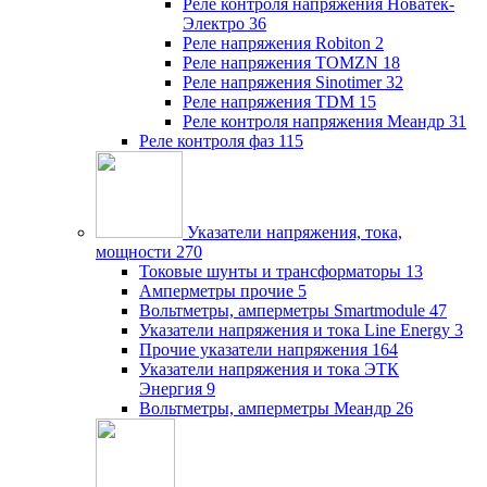
Реле контроля напряжения Новатек-
Электро
36
Реле напряжения Robiton
2
Реле напряжения TOMZN
18
Реле напряжения Sinotimer
32
Реле напряжения TDM
15
Реле контроля напряжения Меандр
31
Реле контроля фаз
115
Указатели напряжения, тока,
мощности
270
Токовые шунты и трансформаторы
13
Амперметры прочие
5
Вольтметры, амперметры Smartmodule
47
Указатели напряжения и тока Line Energy
3
Прочие указатели напряжения
164
Указатели напряжения и тока ЭТК
Энергия
9
Вольтметры, амперметры Меандр
26