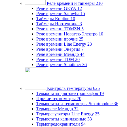
Реле времени и таймеры
210
Реле времени GEYA
12
Реле времени Samwha
15
Таймеры Robiton
10
Таймеры Ноотехника
3
Реле времени TOMZN
5
Реле времени Новатек-Электро
10
Реле времени прочие
25
Реле времени Line Energy
23
Реле времени Энергия
7
Реле времени Меандр
44
Реле времени TDM
20
Реле времени Sinotimer
36
Контроль температуры
625
Термостаты для электрошкафов
19
Прочие термометры
70
Термостаты и термометры Smartmodule
36
Термореле Меандр
32
Терморегуляторы Line Energy
25
Термостаты капиллярные
33
Термопредохранители
94