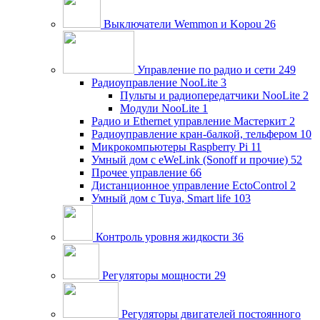
Выключатели Wemmon и Kopou
26
Управление по радио и сети
249
Радиоуправление NooLite
3
Пульты и радиопередатчики NooLite
2
Модули NooLite
1
Радио и Ethernet управление Мастеркит
2
Радиоуправление кран-балкой, тельфером
10
Микрокомпьютеры Raspberry Pi
11
Умный дом c eWeLink (Sonoff и прочие)
52
Прочее управление
66
Дистанционное управление EctoControl
2
Умный дом с Tuya, Smart life
103
Контроль уровня жидкости
36
Регуляторы мощности
29
Регуляторы двигателей постоянного