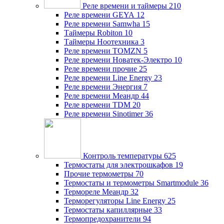
Реле времени и таймеры
210
Реле времени GEYA
12
Реле времени Samwha
15
Таймеры Robiton
10
Таймеры Ноотехника
3
Реле времени TOMZN
5
Реле времени Новатек-Электро
10
Реле времени прочие
25
Реле времени Line Energy
23
Реле времени Энергия
7
Реле времени Меандр
44
Реле времени TDM
20
Реле времени Sinotimer
36
Контроль температуры
625
Термостаты для электрошкафов
19
Прочие термометры
70
Термостаты и термометры Smartmodule
36
Термореле Меандр
32
Терморегуляторы Line Energy
25
Термостаты капиллярные
33
Термопредохранители
94