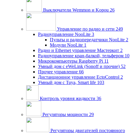
Выключатели Wemmon и Kopou
26
Управление по радио и сети
249
Радиоуправление NooLite
3
Пульты и радиопередатчики NooLite
2
Модули NooLite
1
Радио и Ethernet управление Мастеркит
2
Радиоуправление кран-балкой, тельфером
10
Микрокомпьютеры Raspberry Pi
11
Умный дом c eWeLink (Sonoff и прочие)
52
Прочее управление
66
Дистанционное управление EctoControl
2
Умный дом с Tuya, Smart life
103
Контроль уровня жидкости
36
Регуляторы мощности
29
Регуляторы двигателей постоянного