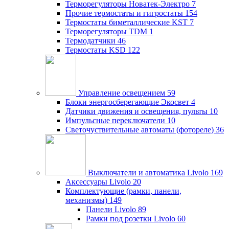
Терморегуляторы Новатек-Электро
7
Прочие термостаты и гигростаты
154
Термостаты биметаллические KST
7
Терморегуляторы TDM
1
Термодатчики
46
Термостаты KSD
122
Управление освещением
59
Блоки энергосберегающие Экосвет
4
Датчики движения и освещения, пульты
10
Импульсные переключатели
10
Светочуствительные автоматы (фотореле)
36
Выключатели и автоматика Livolo
169
Аксессуары Livolo
20
Комплектующие (рамки, панели,
механизмы)
149
Панели Livolo
89
Рамки под розетки Livolo
60