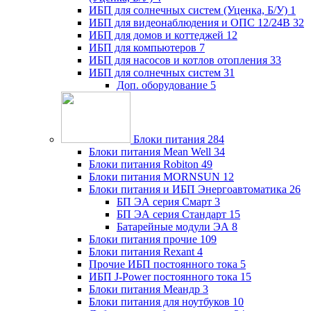
ИБП для солнечных систем (Уценка, Б/У)
1
ИБП для видеонаблюдения и ОПС 12/24В
32
ИБП для домов и коттеджей
12
ИБП для компьютеров
7
ИБП для насосов и котлов отопления
33
ИБП для солнечных систем
31
Доп. оборудование
5
Блоки питания
284
Блоки питания Mean Well
34
Блоки питания Robiton
49
Блоки питания MORNSUN
12
Блоки питания и ИБП Энергоавтоматика
26
БП ЭА серия Смарт
3
БП ЭА серия Стандарт
15
Батарейные модули ЭА
8
Блоки питания прочие
109
Блоки питания Rexant
4
Прочие ИБП постоянного тока
5
ИБП J-Power постоянного тока
15
Блоки питания Меандр
3
Блоки питания для ноутбуков
10