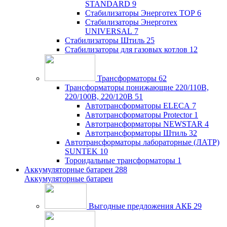
STANDARD
9
Стабилизаторы Энерготех TOP
6
Стабилизаторы Энерготех
UNIVERSAL
7
Стабилизаторы Штиль
25
Стабилизаторы для газовых котлов
12
Трансформаторы
62
Трансформаторы понижающие 220/110В,
220/100В, 220/120В
51
Автотрансформаторы ELECA
7
Автотрансформаторы Protector
1
Автотрансформаторы NEWSTAR
4
Автотрансформаторы Штиль
32
Автотрансформаторы лабораторные (ЛАТР)
SUNTEK
10
Тороидальные трансформаторы
1
Аккумуляторные батареи
288
Аккумуляторные батареи
Выгодные предложения АКБ
29