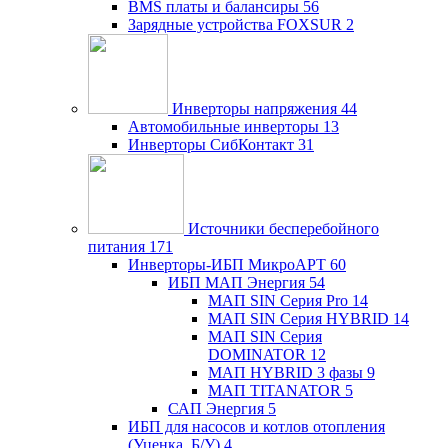
BMS платы и балансиры
56
Зарядные устройства FOXSUR
2
Инверторы напряжения
44
Автомобильные инверторы
13
Инверторы СибКонтакт
31
Источники бесперебойного
питания
171
Инверторы-ИБП МикроАРТ
60
ИБП МАП Энергия
54
МАП SIN Серия Pro
14
МАП SIN Серия HYBRID
14
МАП SIN Серия
DOMINATOR
12
МАП HYBRID 3 фазы
9
МАП TITANATOR
5
САП Энергия
5
ИБП для насосов и котлов отопления
(Уценка, Б/У)
4