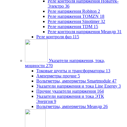
Реле контроля напряжения Новатек-
Электро
36
Реле напряжения Robiton
2
Реле напряжения TOMZN
18
Реле напряжения Sinotimer
32
Реле напряжения TDM
15
Реле контроля напряжения Меандр
31
Реле контроля фаз
115
Указатели напряжения, тока,
мощности
270
Токовые шунты и трансформаторы
13
Амперметры прочие
5
Вольтметры, амперметры Smartmodule
47
Указатели напряжения и тока Line Energy
3
Прочие указатели напряжения
164
Указатели напряжения и тока ЭТК
Энергия
9
Вольтметры, амперметры Меандр
26