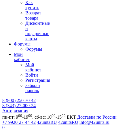
Как
купить
Возврат
товара
Дисконтные
и
подарочные
карты
Форумы
Форумы
Мой
кабинет
Мой
кабинет
Войти
Регистрация
Забыли
пароль
8 (800) 250-70-42
8 (343) 27-000-24
Авторизация
00
00
00
00
пн-пт: 9
-19
, сб-вс: 10
-15
EKT
Доставка по России
+7 9920-27-44-42
42unitaRU
42unitaRU
info@42unita.ru
0