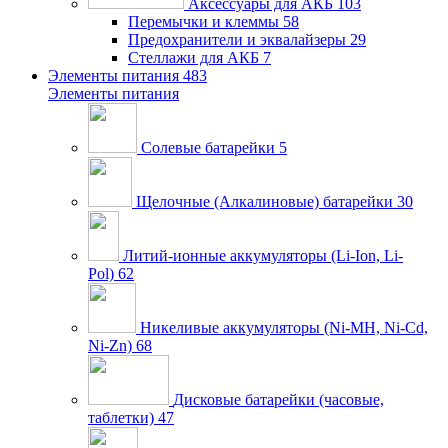
Аксессуары для АКБ
103
Перемычки и клеммы
58
Предохранители и эквалайзеры
29
Стеллажи для АКБ
7
Элементы питания
483
Элементы питания
Солевые батарейки
5
Щелочные (Алкалиновые) батарейки
30
Литий-ионные аккумуляторы (Li-Ion, Li-
Pol)
62
Никеливые аккумуляторы (Ni-MH, Ni-Cd,
Ni-Zn)
68
Дисковые батарейки (часовые,
таблетки)
47