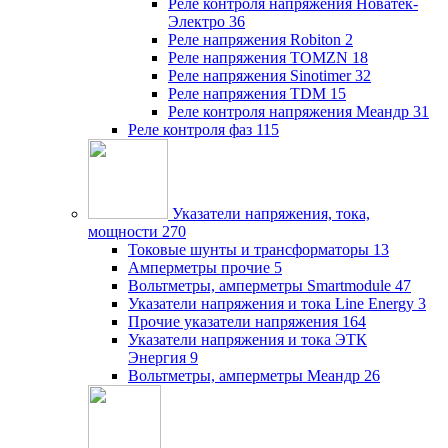
Реле контроля напряжения Новатек-
Электро
36
Реле напряжения Robiton
2
Реле напряжения TOMZN
18
Реле напряжения Sinotimer
32
Реле напряжения TDM
15
Реле контроля напряжения Меандр
31
Реле контроля фаз
115
Указатели напряжения, тока,
мощности
270
Токовые шунты и трансформаторы
13
Амперметры прочие
5
Вольтметры, амперметры Smartmodule
47
Указатели напряжения и тока Line Energy
3
Прочие указатели напряжения
164
Указатели напряжения и тока ЭТК
Энергия
9
Вольтметры, амперметры Меандр
26