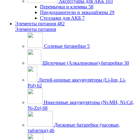
Аксессуары для АКБ
103
Перемычки и клеммы
58
Предохранители и эквалайзеры
29
Стеллажи для АКБ
7
Элементы питания
482
Элементы питания
Солевые батарейки
5
Щелочные (Алкалиновые) батарейки
30
Литий-ионные аккумуляторы (Li-Ion, Li-
Pol)
62
Никеливые аккумуляторы (Ni-MH, Ni-Cd,
Ni-Zn)
68
Дисковые батарейки (часовые,
таблетки)
46