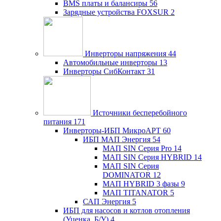
BMS платы и балансиры
56
Зарядные устройства FOXSUR
2
Инверторы напряжения
44
Автомобильные инверторы
13
Инверторы СибКонтакт
31
Источники бесперебойного
питания
171
Инверторы-ИБП МикроАРТ
60
ИБП МАП Энергия
54
МАП SIN Серия Pro
14
МАП SIN Серия HYBRID
14
МАП SIN Серия
DOMINATOR
12
МАП HYBRID 3 фазы
9
МАП TITANATOR
5
САП Энергия
5
ИБП для насосов и котлов отопления
(Уценка, Б/У)
4