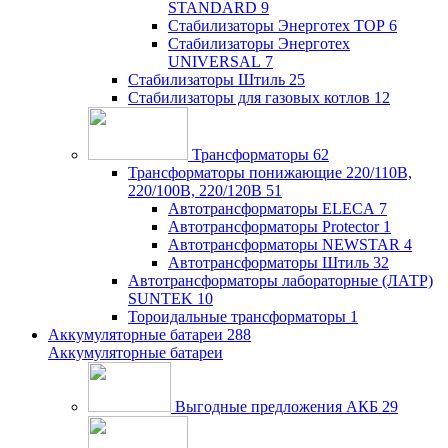
STANDARD
9
Стабилизаторы Энерготех TOP
6
Стабилизаторы Энерготех
UNIVERSAL
7
Стабилизаторы Штиль
25
Стабилизаторы для газовых котлов
12
Трансформаторы
62
Трансформаторы понижающие 220/110В,
220/100В, 220/120В
51
Автотрансформаторы ELECA
7
Автотрансформаторы Protector
1
Автотрансформаторы NEWSTAR
4
Автотрансформаторы Штиль
32
Автотрансформаторы лабораторные (ЛАТР)
SUNTEK
10
Тороидальные трансформаторы
1
Аккумуляторные батареи
288
Аккумуляторные батареи
Выгодные предложения АКБ
29