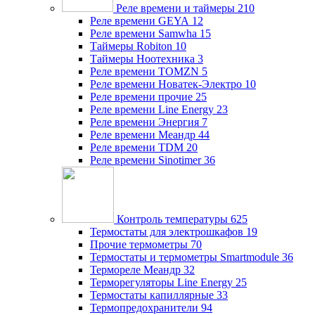
Реле времени и таймеры
210
Реле времени GEYA
12
Реле времени Samwha
15
Таймеры Robiton
10
Таймеры Ноотехника
3
Реле времени TOMZN
5
Реле времени Новатек-Электро
10
Реле времени прочие
25
Реле времени Line Energy
23
Реле времени Энергия
7
Реле времени Меандр
44
Реле времени TDM
20
Реле времени Sinotimer
36
Контроль температуры
625
Термостаты для электрошкафов
19
Прочие термометры
70
Термостаты и термометры Smartmodule
36
Термореле Меандр
32
Терморегуляторы Line Energy
25
Термостаты капиллярные
33
Термопредохранители
94