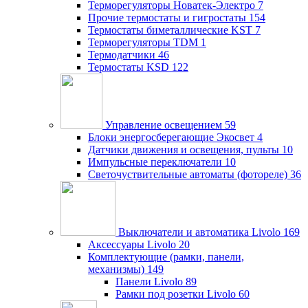
Терморегуляторы Новатек-Электро
7
Прочие термостаты и гигростаты
154
Термостаты биметаллические KST
7
Терморегуляторы TDM
1
Термодатчики
46
Термостаты KSD
122
Управление освещением
59
Блоки энергосберегающие Экосвет
4
Датчики движения и освещения, пульты
10
Импульсные переключатели
10
Светочуствительные автоматы (фотореле)
36
Выключатели и автоматика Livolo
169
Аксессуары Livolo
20
Комплектующие (рамки, панели,
механизмы)
149
Панели Livolo
89
Рамки под розетки Livolo
60