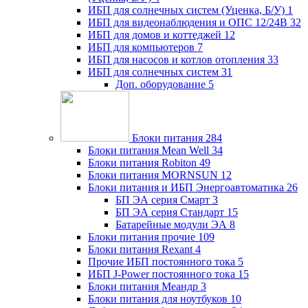
ИБП для солнечных систем (Уценка, Б/У)
1
ИБП для видеонаблюдения и ОПС 12/24В
32
ИБП для домов и коттеджей
12
ИБП для компьютеров
7
ИБП для насосов и котлов отопления
33
ИБП для солнечных систем
31
Доп. оборудование
5
Блоки питания
284
Блоки питания Mean Well
34
Блоки питания Robiton
49
Блоки питания MORNSUN
12
Блоки питания и ИБП Энергоавтоматика
26
БП ЭА серия Смарт
3
БП ЭА серия Стандарт
15
Батарейные модули ЭА
8
Блоки питания прочие
109
Блоки питания Rexant
4
Прочие ИБП постоянного тока
5
ИБП J-Power постоянного тока
15
Блоки питания Меандр
3
Блоки питания для ноутбуков
10