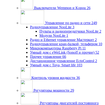
Выключатели Wemmon и Kopou
26
Управление по радио и сети
249
Радиоуправление NooLite
3
Пульты и радиопередатчики NooLite
2
Модули NooLite
1
Радио и Ethernet управление Мастеркит
2
Радиоуправление кран-балкой, тельфером
10
Микрокомпьютеры Raspberry Pi
11
Умный дом c eWeLink (Sonoff и прочие)
52
Прочее управление
66
Дистанционное управление EctoControl
2
Умный дом с Tuya, Smart life
103
Контроль уровня жидкости
36
Регуляторы мощности
29
Регуляторы двигателей постоянного