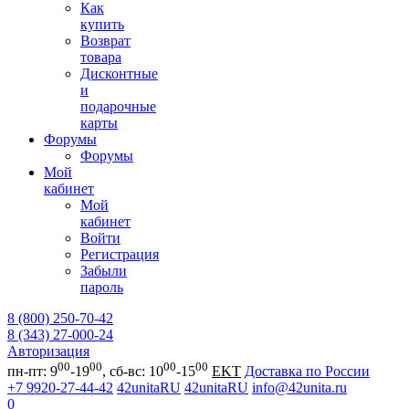
Как
купить
Возврат
товара
Дисконтные
и
подарочные
карты
Форумы
Форумы
Мой
кабинет
Мой
кабинет
Войти
Регистрация
Забыли
пароль
8 (800) 250-70-42
8 (343) 27-000-24
Авторизация
00
00
00
00
пн-пт: 9
-19
, сб-вс: 10
-15
EKT
Доставка по России
+7 9920-27-44-42
42unitaRU
42unitaRU
info@42unita.ru
0