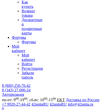
Как
купить
Возврат
товара
Дисконтные
и
подарочные
карты
Форумы
Форумы
Мой
кабинет
Мой
кабинет
Войти
Регистрация
Забыли
пароль
8 (800) 250-70-42
8 (343) 27-000-24
Авторизация
00
00
00
00
пн-пт: 9
-19
, сб-вс: 10
-15
EKT
Доставка по России
+7 9920-27-44-42
42unitaRU
42unitaRU
info@42unita.ru
0