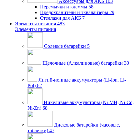
Аксессуары для АКБ
103
Перемычки и клеммы
58
Предохранители и эквалайзеры
29
Стеллажи для АКБ
7
Элементы питания
483
Элементы питания
Солевые батарейки
5
Щелочные (Алкалиновые) батарейки
30
Литий-ионные аккумуляторы (Li-Ion, Li-
Pol)
62
Никеливые аккумуляторы (Ni-MH, Ni-Cd,
Ni-Zn)
68
Дисковые батарейки (часовые,
таблетки)
47