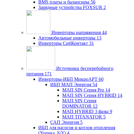
BMS платы и балансиры
56
Зарядные устройства FOXSUR
2
Инверторы напряжения
44
Автомобильные инверторы
13
Инверторы СибКонтакт
31
Источники бесперебойного
питания
171
Инверторы-ИБП МикроАРТ
60
ИБП МАП Энергия
54
МАП SIN Серия Pro
14
МАП SIN Серия HYBRID
14
МАП SIN Серия
DOMINATOR
12
МАП HYBRID 3 фазы
9
МАП TITANATOR
5
САП Энергия
5
ИБП для насосов и котлов отопления
(Уценка, Б/У)
4