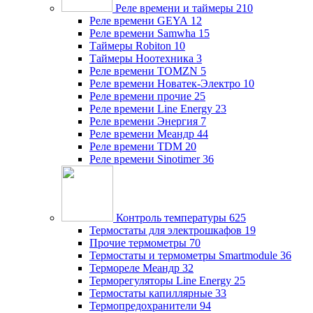
Реле времени и таймеры
210
Реле времени GEYA
12
Реле времени Samwha
15
Таймеры Robiton
10
Таймеры Ноотехника
3
Реле времени TOMZN
5
Реле времени Новатек-Электро
10
Реле времени прочие
25
Реле времени Line Energy
23
Реле времени Энергия
7
Реле времени Меандр
44
Реле времени TDM
20
Реле времени Sinotimer
36
Контроль температуры
625
Термостаты для электрошкафов
19
Прочие термометры
70
Термостаты и термометры Smartmodule
36
Термореле Меандр
32
Терморегуляторы Line Energy
25
Термостаты капиллярные
33
Термопредохранители
94