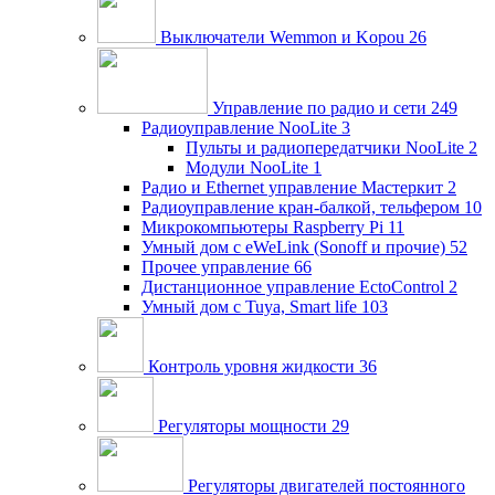
Выключатели Wemmon и Kopou
26
Управление по радио и сети
249
Радиоуправление NooLite
3
Пульты и радиопередатчики NooLite
2
Модули NooLite
1
Радио и Ethernet управление Мастеркит
2
Радиоуправление кран-балкой, тельфером
10
Микрокомпьютеры Raspberry Pi
11
Умный дом c eWeLink (Sonoff и прочие)
52
Прочее управление
66
Дистанционное управление EctoControl
2
Умный дом с Tuya, Smart life
103
Контроль уровня жидкости
36
Регуляторы мощности
29
Регуляторы двигателей постоянного