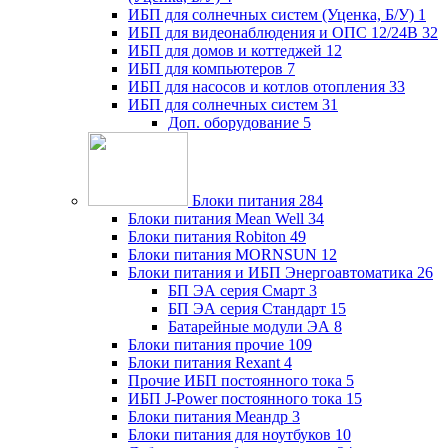
ИБП для солнечных систем (Уценка, Б/У)
1
ИБП для видеонаблюдения и ОПС 12/24В
32
ИБП для домов и коттеджей
12
ИБП для компьютеров
7
ИБП для насосов и котлов отопления
33
ИБП для солнечных систем
31
Доп. оборудование
5
Блоки питания
284
Блоки питания Mean Well
34
Блоки питания Robiton
49
Блоки питания MORNSUN
12
Блоки питания и ИБП Энергоавтоматика
26
БП ЭА серия Смарт
3
БП ЭА серия Стандарт
15
Батарейные модули ЭА
8
Блоки питания прочие
109
Блоки питания Rexant
4
Прочие ИБП постоянного тока
5
ИБП J-Power постоянного тока
15
Блоки питания Меандр
3
Блоки питания для ноутбуков
10