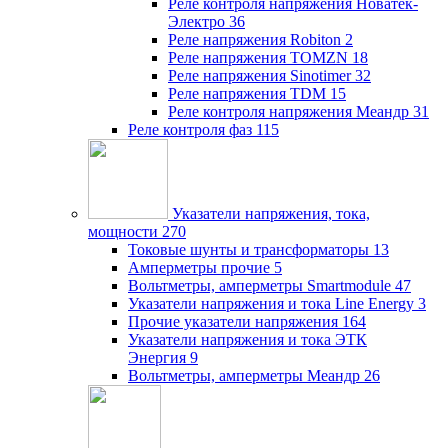
Реле контроля напряжения Новатек-
Электро
36
Реле напряжения Robiton
2
Реле напряжения TOMZN
18
Реле напряжения Sinotimer
32
Реле напряжения TDM
15
Реле контроля напряжения Меандр
31
Реле контроля фаз
115
Указатели напряжения, тока,
мощности
270
Токовые шунты и трансформаторы
13
Амперметры прочие
5
Вольтметры, амперметры Smartmodule
47
Указатели напряжения и тока Line Energy
3
Прочие указатели напряжения
164
Указатели напряжения и тока ЭТК
Энергия
9
Вольтметры, амперметры Меандр
26