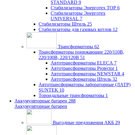
STANDARD
9
Стабилизаторы Энерготех TOP
6
Стабилизаторы Энерготех
UNIVERSAL
7
Стабилизаторы Штиль
25
Стабилизаторы для газовых котлов
12
Трансформаторы
62
Трансформаторы понижающие 220/110В,
220/100В, 220/120В
51
Автотрансформаторы ELECA
7
Автотрансформаторы Protector
1
Автотрансформаторы NEWSTAR
4
Автотрансформаторы Штиль
32
Автотрансформаторы лабораторные (ЛАТР)
SUNTEK
10
Тороидальные трансформаторы
1
Аккумуляторные батареи
288
Аккумуляторные батареи
Выгодные предложения АКБ
29