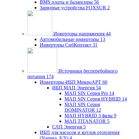
BMS платы и балансиры
56
Зарядные устройства FOXSUR
2
Инверторы напряжения
44
Автомобильные инверторы
13
Инверторы СибКонтакт
31
Источники бесперебойного
питания
174
Инверторы-ИБП МикроАРТ
60
ИБП МАП Энергия
54
МАП SIN Серия Pro
14
МАП SIN Серия HYBRID
14
МАП SIN Серия
DOMINATOR
12
МАП HYBRID 3 фазы
9
МАП TITANATOR
5
САП Энергия
5
ИБП для насосов и котлов отопления
(Уценка, Б/У)
4