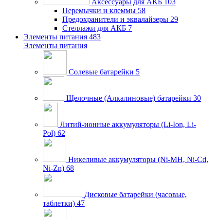
Аксессуары для АКБ
103
Перемычки и клеммы
58
Предохранители и эквалайзеры
29
Стеллажи для АКБ
7
Элементы питания
483
Элементы питания
Солевые батарейки
5
Щелочные (Алкалиновые) батарейки
30
Литий-ионные аккумуляторы (Li-Ion, Li-
Pol)
62
Никеливые аккумуляторы (Ni-MH, Ni-Cd,
Ni-Zn)
68
Дисковые батарейки (часовые,
таблетки)
47