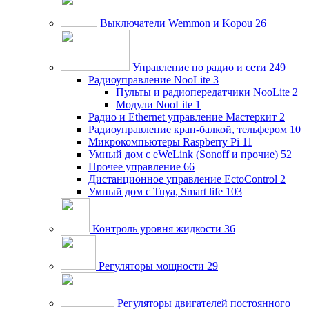
Выключатели Wemmon и Kopou
26
Управление по радио и сети
249
Радиоуправление NooLite
3
Пульты и радиопередатчики NooLite
2
Модули NooLite
1
Радио и Ethernet управление Мастеркит
2
Радиоуправление кран-балкой, тельфером
10
Микрокомпьютеры Raspberry Pi
11
Умный дом c eWeLink (Sonoff и прочие)
52
Прочее управление
66
Дистанционное управление EctoControl
2
Умный дом с Tuya, Smart life
103
Контроль уровня жидкости
36
Регуляторы мощности
29
Регуляторы двигателей постоянного