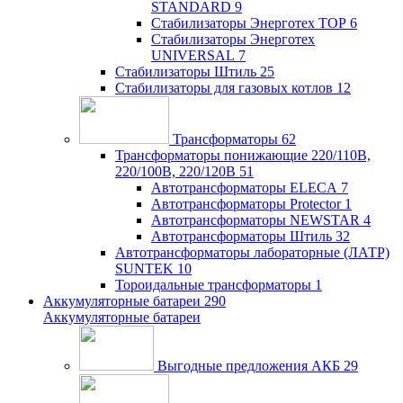
STANDARD
9
Стабилизаторы Энерготех TOP
6
Стабилизаторы Энерготех
UNIVERSAL
7
Стабилизаторы Штиль
25
Стабилизаторы для газовых котлов
12
Трансформаторы
62
Трансформаторы понижающие 220/110В,
220/100В, 220/120В
51
Автотрансформаторы ELECA
7
Автотрансформаторы Protector
1
Автотрансформаторы NEWSTAR
4
Автотрансформаторы Штиль
32
Автотрансформаторы лабораторные (ЛАТР)
SUNTEK
10
Тороидальные трансформаторы
1
Аккумуляторные батареи
290
Аккумуляторные батареи
Выгодные предложения АКБ
29