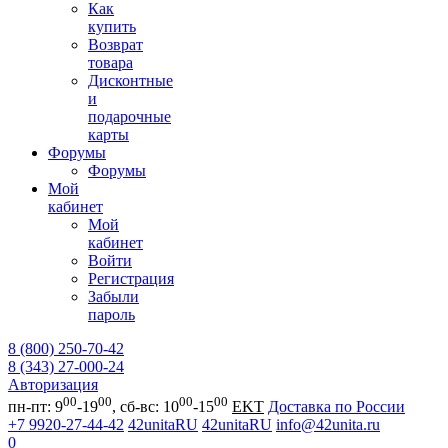
Как
купить
Возврат
товара
Дисконтные
и
подарочные
карты
Форумы
Форумы
Мой
кабинет
Мой
кабинет
Войти
Регистрация
Забыли
пароль
8 (800) 250-70-42
8 (343) 27-000-24
Авторизация
00
00
00
00
пн-пт: 9
-19
, сб-вс: 10
-15
EKT
Доставка по России
+7 9920-27-44-42
42unitaRU
42unitaRU
info@42unita.ru
0