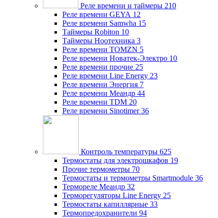
Реле времени и таймеры
210
Реле времени GEYA
12
Реле времени Samwha
15
Таймеры Robiton
10
Таймеры Ноотехника
3
Реле времени TOMZN
5
Реле времени Новатек-Электро
10
Реле времени прочие
25
Реле времени Line Energy
23
Реле времени Энергия
7
Реле времени Меандр
44
Реле времени TDM
20
Реле времени Sinotimer
36
Контроль температуры
625
Термостаты для электрошкафов
19
Прочие термометры
70
Термостаты и термометры Smartmodule
36
Термореле Меандр
32
Терморегуляторы Line Energy
25
Термостаты капиллярные
33
Термопредохранители
94