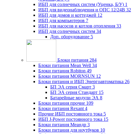
ИБП для солнечных систем (Уценка, Б/У)
1
ИБП для видеонаблюдения и ОПС 12/24В
32
ИБП для домов и коттеджей
12
ИБП для компьютеров
7
ИБП для насосов и котлов отопления
33
ИБП для солнечных систем
34
Доп. оборудование
5
Блоки питания
284
Блоки питания Mean Well
34
Блоки питания Robiton
49
Блоки питания MORNSUN
12
Блоки питания и ИБП Энергоавтоматика
26
БП ЭА серия Смарт
3
БП ЭА серия Стандарт
15
Батарейные модули ЭА
8
Блоки питания прочие
109
Блоки питания Rexant
4
Прочие ИБП постоянного тока
5
ИБП J-Power постоянного тока
15
Блоки питания Меандр
3
Блоки питания для ноутбуков
10