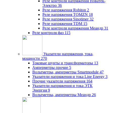
Реле контроля напряжения Новатек-
Электро
36
Реле напряжения Robiton
2
Реле напряжения TOMZN
18
Реле напряжения Sinotimer
32
Реле напряжения TDM
15
Реле контроля напряжения Меандр
31
Реле контроля фаз
115
Указатели напряжения, тока,
мощности
270
Токовые шунты и трансформаторы
13
Амперметры прочие
5
Вольтметры, амперметры Smartmodule
47
Указатели напряжения и тока Line Energy
3
Прочие указатели напряжения
164
Указатели напряжения и тока ЭТК
Энергия
9
Вольтметры, амперметры Меандр
26