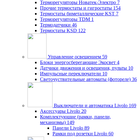
Терморегуляторы Новатек-Электро
7
Прочие термостаты и гигростаты
154
Термостаты биметаллические KST
7
Терморегуляторы TDM
1
Термодатчики
46
Термостаты KSD
122
Управление освещением
59
Блоки энергосберегающие Экосвет
4
Датчики движения и освещения, пульты
10
Импульсные переключатели
10
Светочуствительные автоматы (фотореле)
36
Выключатели и автоматика Livolo
169
Аксессуары Livolo
20
Комплектующие (рамки, панели,
механизмы)
149
Панели Livolo
89
Рамки под розетки Livolo
60