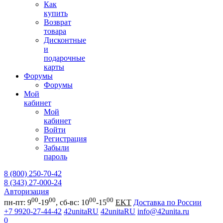
Как
купить
Возврат
товара
Дисконтные
и
подарочные
карты
Форумы
Форумы
Мой
кабинет
Мой
кабинет
Войти
Регистрация
Забыли
пароль
8 (800) 250-70-42
8 (343) 27-000-24
Авторизация
00
00
00
00
пн-пт: 9
-19
, сб-вс: 10
-15
EKT
Доставка по России
+7 9920-27-44-42
42unitaRU
42unitaRU
info@42unita.ru
0