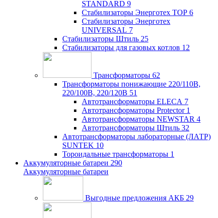
STANDARD
9
Стабилизаторы Энерготех TOP
6
Стабилизаторы Энерготех
UNIVERSAL
7
Стабилизаторы Штиль
25
Стабилизаторы для газовых котлов
12
Трансформаторы
62
Трансформаторы понижающие 220/110В,
220/100В, 220/120В
51
Автотрансформаторы ELECA
7
Автотрансформаторы Protector
1
Автотрансформаторы NEWSTAR
4
Автотрансформаторы Штиль
32
Автотрансформаторы лабораторные (ЛАТР)
SUNTEK
10
Тороидальные трансформаторы
1
Аккумуляторные батареи
290
Аккумуляторные батареи
Выгодные предложения АКБ
29