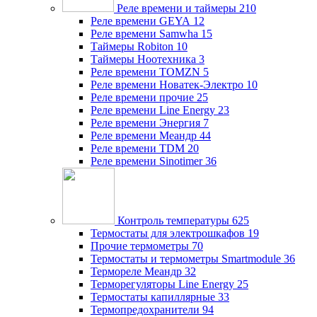
Реле времени и таймеры
210
Реле времени GEYA
12
Реле времени Samwha
15
Таймеры Robiton
10
Таймеры Ноотехника
3
Реле времени TOMZN
5
Реле времени Новатек-Электро
10
Реле времени прочие
25
Реле времени Line Energy
23
Реле времени Энергия
7
Реле времени Меандр
44
Реле времени TDM
20
Реле времени Sinotimer
36
Контроль температуры
625
Термостаты для электрошкафов
19
Прочие термометры
70
Термостаты и термометры Smartmodule
36
Термореле Меандр
32
Терморегуляторы Line Energy
25
Термостаты капиллярные
33
Термопредохранители
94