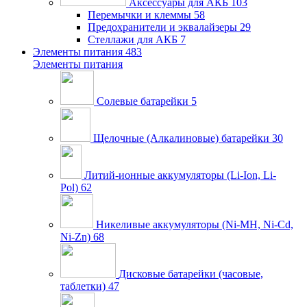
Аксессуары для АКБ
103
Перемычки и клеммы
58
Предохранители и эквалайзеры
29
Стеллажи для АКБ
7
Элементы питания
483
Элементы питания
Солевые батарейки
5
Щелочные (Алкалиновые) батарейки
30
Литий-ионные аккумуляторы (Li-Ion, Li-
Pol)
62
Никеливые аккумуляторы (Ni-MH, Ni-Cd,
Ni-Zn)
68
Дисковые батарейки (часовые,
таблетки)
47