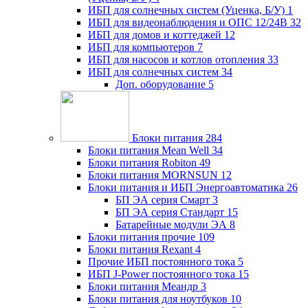
ИБП для солнечных систем (Уценка, Б/У)
1
ИБП для видеонаблюдения и ОПС 12/24В
32
ИБП для домов и коттеджей
12
ИБП для компьютеров
7
ИБП для насосов и котлов отопления
33
ИБП для солнечных систем
34
Доп. оборудование
5
Блоки питания
284
Блоки питания Mean Well
34
Блоки питания Robiton
49
Блоки питания MORNSUN
12
Блоки питания и ИБП Энергоавтоматика
26
БП ЭА серия Смарт
3
БП ЭА серия Стандарт
15
Батарейные модули ЭА
8
Блоки питания прочие
109
Блоки питания Rexant
4
Прочие ИБП постоянного тока
5
ИБП J-Power постоянного тока
15
Блоки питания Меандр
3
Блоки питания для ноутбуков
10