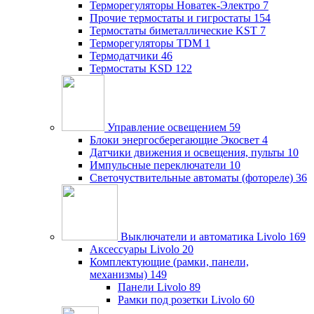
Терморегуляторы Новатек-Электро
7
Прочие термостаты и гигростаты
154
Термостаты биметаллические KST
7
Терморегуляторы TDM
1
Термодатчики
46
Термостаты KSD
122
Управление освещением
59
Блоки энергосберегающие Экосвет
4
Датчики движения и освещения, пульты
10
Импульсные переключатели
10
Светочуствительные автоматы (фотореле)
36
Выключатели и автоматика Livolo
169
Аксессуары Livolo
20
Комплектующие (рамки, панели,
механизмы)
149
Панели Livolo
89
Рамки под розетки Livolo
60