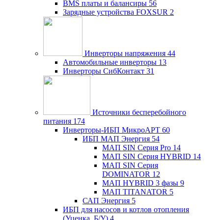
BMS платы и балансиры
56
Зарядные устройства FOXSUR
2
Инверторы напряжения
44
Автомобильные инверторы
13
Инверторы СибКонтакт
31
Источники бесперебойного
питания
174
Инверторы-ИБП МикроАРТ
60
ИБП МАП Энергия
54
МАП SIN Серия Pro
14
МАП SIN Серия HYBRID
14
МАП SIN Серия
DOMINATOR
12
МАП HYBRID 3 фазы
9
МАП TITANATOR
5
САП Энергия
5
ИБП для насосов и котлов отопления
(Уценка, Б/У)
4