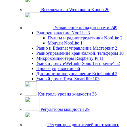
Выключатели Wemmon и Kopou
26
Управление по радио и сети
249
Радиоуправление NooLite
3
Пульты и радиопередатчики NooLite
2
Модули NooLite
1
Радио и Ethernet управление Мастеркит
2
Радиоуправление кран-балкой, тельфером
10
Микрокомпьютеры Raspberry Pi
11
Умный дом c eWeLink (Sonoff и прочие)
52
Прочее управление
66
Дистанционное управление EctoControl
2
Умный дом с Tuya, Smart life
103
Контроль уровня жидкости
36
Регуляторы мощности
29
Регуляторы двигателей постоянного