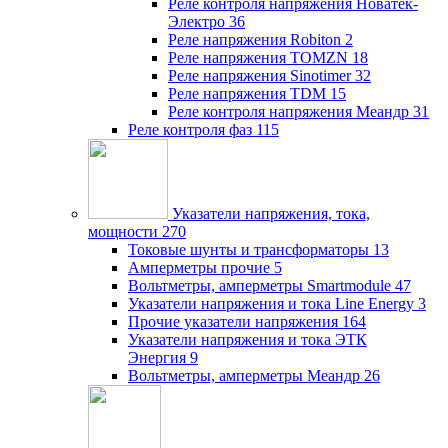
Реле контроля напряжения Новатек-
Электро
36
Реле напряжения Robiton
2
Реле напряжения TOMZN
18
Реле напряжения Sinotimer
32
Реле напряжения TDM
15
Реле контроля напряжения Меандр
31
Реле контроля фаз
115
Указатели напряжения, тока,
мощности
270
Токовые шунты и трансформаторы
13
Амперметры прочие
5
Вольтметры, амперметры Smartmodule
47
Указатели напряжения и тока Line Energy
3
Прочие указатели напряжения
164
Указатели напряжения и тока ЭТК
Энергия
9
Вольтметры, амперметры Меандр
26