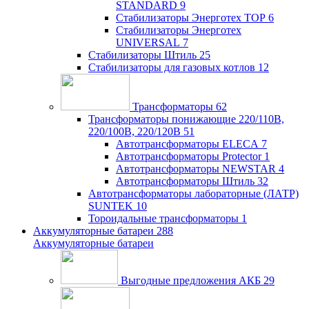
STANDARD
9
Стабилизаторы Энерготех TOP
6
Стабилизаторы Энерготех
UNIVERSAL
7
Стабилизаторы Штиль
25
Стабилизаторы для газовых котлов
12
Трансформаторы
62
Трансформаторы понижающие 220/110В,
220/100В, 220/120В
51
Автотрансформаторы ELECA
7
Автотрансформаторы Protector
1
Автотрансформаторы NEWSTAR
4
Автотрансформаторы Штиль
32
Автотрансформаторы лабораторные (ЛАТР)
SUNTEK
10
Тороидальные трансформаторы
1
Аккумуляторные батареи
288
Аккумуляторные батареи
Выгодные предложения АКБ
29