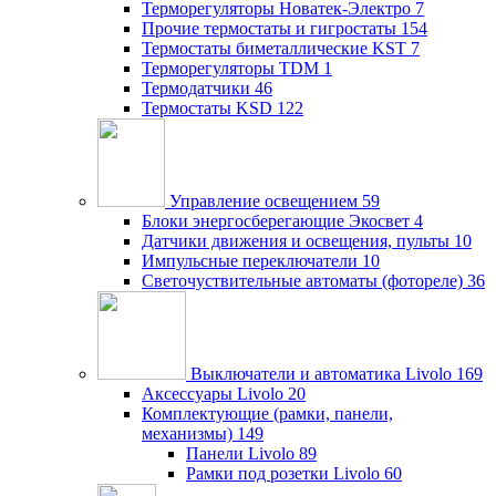
Терморегуляторы Новатек-Электро
7
Прочие термостаты и гигростаты
154
Термостаты биметаллические KST
7
Терморегуляторы TDM
1
Термодатчики
46
Термостаты KSD
122
Управление освещением
59
Блоки энергосберегающие Экосвет
4
Датчики движения и освещения, пульты
10
Импульсные переключатели
10
Светочуствительные автоматы (фотореле)
36
Выключатели и автоматика Livolo
169
Аксессуары Livolo
20
Комплектующие (рамки, панели,
механизмы)
149
Панели Livolo
89
Рамки под розетки Livolo
60