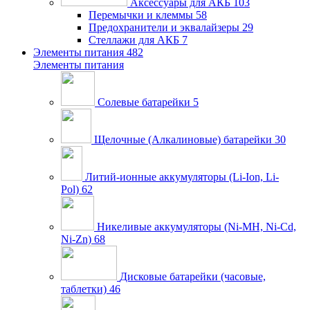
Аксессуары для АКБ
103
Перемычки и клеммы
58
Предохранители и эквалайзеры
29
Стеллажи для АКБ
7
Элементы питания
482
Элементы питания
Солевые батарейки
5
Щелочные (Алкалиновые) батарейки
30
Литий-ионные аккумуляторы (Li-Ion, Li-
Pol)
62
Никеливые аккумуляторы (Ni-MH, Ni-Cd,
Ni-Zn)
68
Дисковые батарейки (часовые,
таблетки)
46