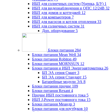
ИБП для солнечных систем (Уценка, Б/У)
1
ИБП для видеонаблюдения и ОПС 12/24В
32
ИБП для домов и коттеджей
12
ИБП для компьютеров
7
ИБП для насосов и котлов отопления
33
ИБП для солнечных систем
31
Доп. оборудование
5
Блоки питания
284
Блоки питания Mean Well
34
Блоки питания Robiton
49
Блоки питания MORNSUN
12
Блоки питания и ИБП Энергоавтоматика
26
БП ЭА серия Смарт
3
БП ЭА серия Стандарт
15
Батарейные модули ЭА
8
Блоки питания прочие
109
Блоки питания Rexant
4
Прочие ИБП постоянного тока
5
ИБП J-Power постоянного тока
15
Блоки питания Меандр
3
Блоки питания для ноутбуков
10