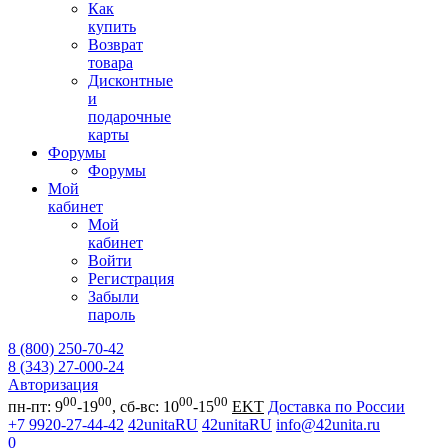
Как
купить
Возврат
товара
Дисконтные
и
подарочные
карты
Форумы
Форумы
Мой
кабинет
Мой
кабинет
Войти
Регистрация
Забыли
пароль
8 (800) 250-70-42
8 (343) 27-000-24
Авторизация
00
00
00
00
пн-пт: 9
-19
, сб-вс: 10
-15
EKT
Доставка по России
+7 9920-27-44-42
42unitaRU
42unitaRU
info@42unita.ru
0