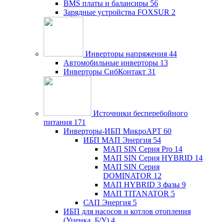
BMS платы и балансиры
56
Зарядные устройства FOXSUR
2
Инверторы напряжения
44
Автомобильные инверторы
13
Инверторы СибКонтакт
31
Источники бесперебойного
питания
171
Инверторы-ИБП МикроАРТ
60
ИБП МАП Энергия
54
МАП SIN Серия Pro
14
МАП SIN Серия HYBRID
14
МАП SIN Серия
DOMINATOR
12
МАП HYBRID 3 фазы
9
МАП TITANATOR
5
САП Энергия
5
ИБП для насосов и котлов отопления
(Уценка, Б/У)
4