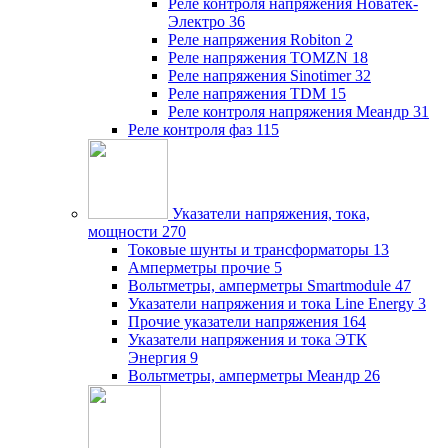
Реле контроля напряжения Новатек-
Электро
36
Реле напряжения Robiton
2
Реле напряжения TOMZN
18
Реле напряжения Sinotimer
32
Реле напряжения TDM
15
Реле контроля напряжения Меандр
31
Реле контроля фаз
115
Указатели напряжения, тока,
мощности
270
Токовые шунты и трансформаторы
13
Амперметры прочие
5
Вольтметры, амперметры Smartmodule
47
Указатели напряжения и тока Line Energy
3
Прочие указатели напряжения
164
Указатели напряжения и тока ЭТК
Энергия
9
Вольтметры, амперметры Меандр
26