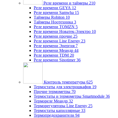
Реле времени и таймеры
210
Реле времени GEYA
12
Реле времени Samwha
15
Таймеры Robiton
10
Таймеры Ноотехника
3
Реле времени TOMZN
5
Реле времени Новатек-Электро
10
Реле времени прочие
25
Реле времени Line Energy
23
Реле времени Энергия
7
Реле времени Меандр
44
Реле времени TDM
20
Реле времени Sinotimer
36
Контроль температуры
625
Термостаты для электрошкафов
19
Прочие термометры
70
Термостаты и термометры Smartmodule
36
Термореле Меандр
32
Терморегуляторы Line Energy
25
Термостаты капиллярные
33
Термопредохранители
94