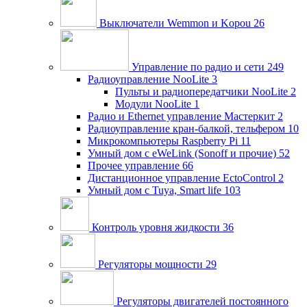
Выключатели Wemmon и Kopou
26
Управление по радио и сети
249
Радиоуправление NooLite
3
Пульты и радиопередатчики NooLite
2
Модули NooLite
1
Радио и Ethernet управление Мастеркит
2
Радиоуправление кран-балкой, тельфером
10
Микрокомпьютеры Raspberry Pi
11
Умный дом c eWeLink (Sonoff и прочие)
52
Прочее управление
66
Дистанционное управление EctoControl
2
Умный дом с Tuya, Smart life
103
Контроль уровня жидкости
36
Регуляторы мощности
29
Регуляторы двигателей постоянного