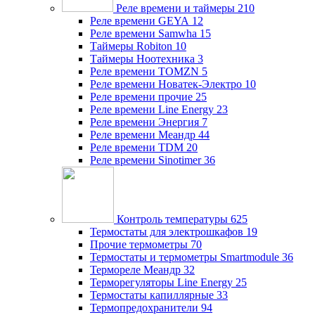
Реле времени и таймеры
210
Реле времени GEYA
12
Реле времени Samwha
15
Таймеры Robiton
10
Таймеры Ноотехника
3
Реле времени TOMZN
5
Реле времени Новатек-Электро
10
Реле времени прочие
25
Реле времени Line Energy
23
Реле времени Энергия
7
Реле времени Меандр
44
Реле времени TDM
20
Реле времени Sinotimer
36
Контроль температуры
625
Термостаты для электрошкафов
19
Прочие термометры
70
Термостаты и термометры Smartmodule
36
Термореле Меандр
32
Терморегуляторы Line Energy
25
Термостаты капиллярные
33
Термопредохранители
94