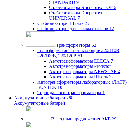
STANDARD
9
Стабилизаторы Энерготех TOP
6
Стабилизаторы Энерготех
UNIVERSAL
7
Стабилизаторы Штиль
25
Стабилизаторы для газовых котлов
12
Трансформаторы
62
Трансформаторы понижающие 220/110В,
220/100В, 220/120В
51
Автотрансформаторы ELECA
7
Автотрансформаторы Protector
1
Автотрансформаторы NEWSTAR
4
Автотрансформаторы Штиль
32
Автотрансформаторы лабораторные (ЛАТР)
SUNTEK
10
Тороидальные трансформаторы
1
Аккумуляторные батареи
288
Аккумуляторные батареи
Выгодные предложения АКБ
29