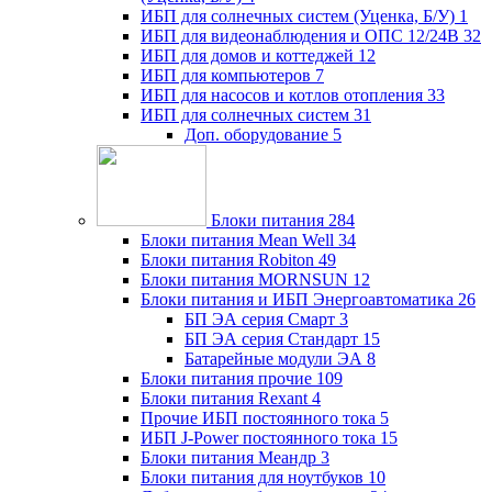
ИБП для солнечных систем (Уценка, Б/У)
1
ИБП для видеонаблюдения и ОПС 12/24В
32
ИБП для домов и коттеджей
12
ИБП для компьютеров
7
ИБП для насосов и котлов отопления
33
ИБП для солнечных систем
31
Доп. оборудование
5
Блоки питания
284
Блоки питания Mean Well
34
Блоки питания Robiton
49
Блоки питания MORNSUN
12
Блоки питания и ИБП Энергоавтоматика
26
БП ЭА серия Смарт
3
БП ЭА серия Стандарт
15
Батарейные модули ЭА
8
Блоки питания прочие
109
Блоки питания Rexant
4
Прочие ИБП постоянного тока
5
ИБП J-Power постоянного тока
15
Блоки питания Меандр
3
Блоки питания для ноутбуков
10