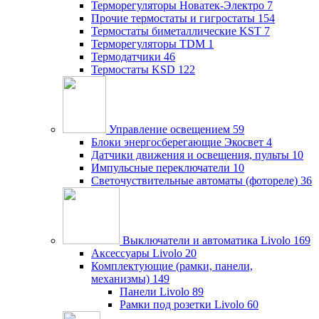
Терморегуляторы Новатек-Электро
7
Прочие термостаты и гигростаты
154
Термостаты биметаллические KST
7
Терморегуляторы TDM
1
Термодатчики
46
Термостаты KSD
122
Управление освещением
59
Блоки энергосберегающие Экосвет
4
Датчики движения и освещения, пульты
10
Импульсные переключатели
10
Светочуствительные автоматы (фотореле)
36
Выключатели и автоматика Livolo
169
Аксессуары Livolo
20
Комплектующие (рамки, панели,
механизмы)
149
Панели Livolo
89
Рамки под розетки Livolo
60