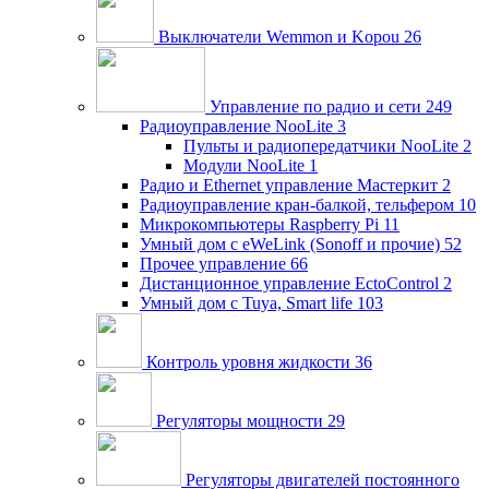
Выключатели Wemmon и Kopou
26
Управление по радио и сети
249
Радиоуправление NooLite
3
Пульты и радиопередатчики NooLite
2
Модули NooLite
1
Радио и Ethernet управление Мастеркит
2
Радиоуправление кран-балкой, тельфером
10
Микрокомпьютеры Raspberry Pi
11
Умный дом c eWeLink (Sonoff и прочие)
52
Прочее управление
66
Дистанционное управление EctoControl
2
Умный дом с Tuya, Smart life
103
Контроль уровня жидкости
36
Регуляторы мощности
29
Регуляторы двигателей постоянного