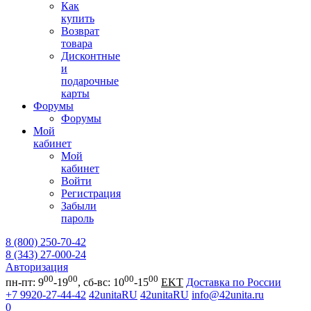
Как
купить
Возврат
товара
Дисконтные
и
подарочные
карты
Форумы
Форумы
Мой
кабинет
Мой
кабинет
Войти
Регистрация
Забыли
пароль
8 (800) 250-70-42
8 (343) 27-000-24
Авторизация
00
00
00
00
пн-пт: 9
-19
, сб-вс: 10
-15
EKT
Доставка по России
+7 9920-27-44-42
42unitaRU
42unitaRU
info@42unita.ru
0