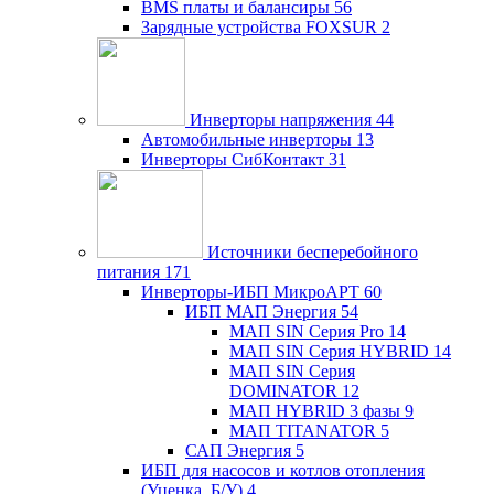
BMS платы и балансиры
56
Зарядные устройства FOXSUR
2
Инверторы напряжения
44
Автомобильные инверторы
13
Инверторы СибКонтакт
31
Источники бесперебойного
питания
171
Инверторы-ИБП МикроАРТ
60
ИБП МАП Энергия
54
МАП SIN Серия Pro
14
МАП SIN Серия HYBRID
14
МАП SIN Серия
DOMINATOR
12
МАП HYBRID 3 фазы
9
МАП TITANATOR
5
САП Энергия
5
ИБП для насосов и котлов отопления
(Уценка, Б/У)
4