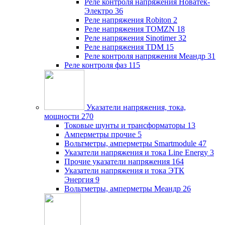
Реле контроля напряжения Новатек-
Электро
36
Реле напряжения Robiton
2
Реле напряжения TOMZN
18
Реле напряжения Sinotimer
32
Реле напряжения TDM
15
Реле контроля напряжения Меандр
31
Реле контроля фаз
115
Указатели напряжения, тока,
мощности
270
Токовые шунты и трансформаторы
13
Амперметры прочие
5
Вольтметры, амперметры Smartmodule
47
Указатели напряжения и тока Line Energy
3
Прочие указатели напряжения
164
Указатели напряжения и тока ЭТК
Энергия
9
Вольтметры, амперметры Меандр
26