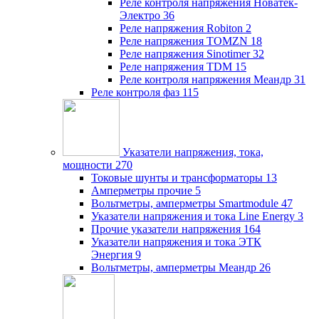
Реле контроля напряжения Новатек-
Электро
36
Реле напряжения Robiton
2
Реле напряжения TOMZN
18
Реле напряжения Sinotimer
32
Реле напряжения TDM
15
Реле контроля напряжения Меандр
31
Реле контроля фаз
115
Указатели напряжения, тока,
мощности
270
Токовые шунты и трансформаторы
13
Амперметры прочие
5
Вольтметры, амперметры Smartmodule
47
Указатели напряжения и тока Line Energy
3
Прочие указатели напряжения
164
Указатели напряжения и тока ЭТК
Энергия
9
Вольтметры, амперметры Меандр
26