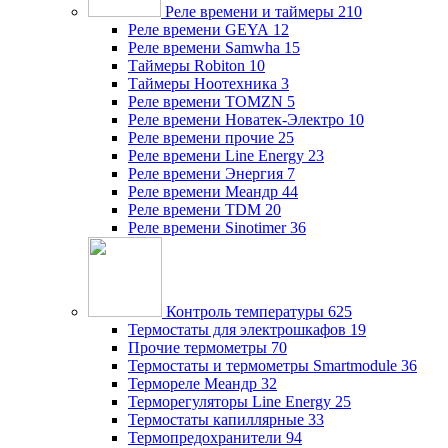
Реле времени и таймеры
210
Реле времени GEYA
12
Реле времени Samwha
15
Таймеры Robiton
10
Таймеры Ноотехника
3
Реле времени TOMZN
5
Реле времени Новатек-Электро
10
Реле времени прочие
25
Реле времени Line Energy
23
Реле времени Энергия
7
Реле времени Меандр
44
Реле времени TDM
20
Реле времени Sinotimer
36
Контроль температуры
625
Термостаты для электрошкафов
19
Прочие термометры
70
Термостаты и термометры Smartmodule
36
Термореле Меандр
32
Терморегуляторы Line Energy
25
Термостаты капиллярные
33
Термопредохранители
94