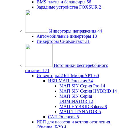
BMS платы и балансиры
56
Зарядные устройства FOXSUR
2
Инверторы напряжения
44
Автомобильные инверторы
13
Инверторы СибКонтакт
31
Источники бесперебойного
питания
171
Инверторы-ИБП МикроАРТ
60
ИБП МАП Энергия
54
МАП SIN Серия Pro
14
МАП SIN Серия HYBRID
14
МАП SIN Серия
DOMINATOR
12
МАП HYBRID 3 фазы
9
МАП TITANATOR
5
САП Энергия
5
ИБП для насосов и котлов отопления
(Уценка, Б/У)
4