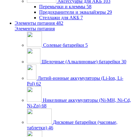
Аксессуары для АКБ
103
Перемычки и клеммы
58
Предохранители и эквалайзеры
29
Стеллажи для АКБ
7
Элементы питания
482
Элементы питания
Солевые батарейки
5
Щелочные (Алкалиновые) батарейки
30
Литий-ионные аккумуляторы (Li-Ion, Li-
Pol)
62
Никеливые аккумуляторы (Ni-MH, Ni-Cd,
Ni-Zn)
68
Дисковые батарейки (часовые,
таблетки)
46