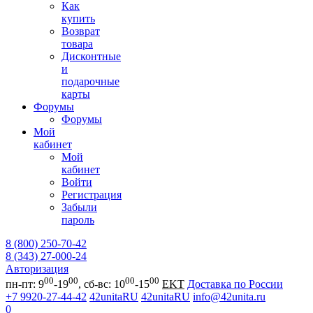
Как
купить
Возврат
товара
Дисконтные
и
подарочные
карты
Форумы
Форумы
Мой
кабинет
Мой
кабинет
Войти
Регистрация
Забыли
пароль
8 (800) 250-70-42
8 (343) 27-000-24
Авторизация
00
00
00
00
пн-пт: 9
-19
, сб-вс: 10
-15
EKT
Доставка по России
+7 9920-27-44-42
42unitaRU
42unitaRU
info@42unita.ru
0