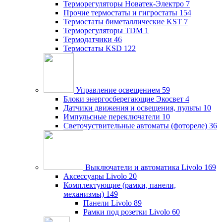
Терморегуляторы Новатек-Электро
7
Прочие термостаты и гигростаты
154
Термостаты биметаллические KST
7
Терморегуляторы TDM
1
Термодатчики
46
Термостаты KSD
122
Управление освещением
59
Блоки энергосберегающие Экосвет
4
Датчики движения и освещения, пульты
10
Импульсные переключатели
10
Светочуствительные автоматы (фотореле)
36
Выключатели и автоматика Livolo
169
Аксессуары Livolo
20
Комплектующие (рамки, панели,
механизмы)
149
Панели Livolo
89
Рамки под розетки Livolo
60