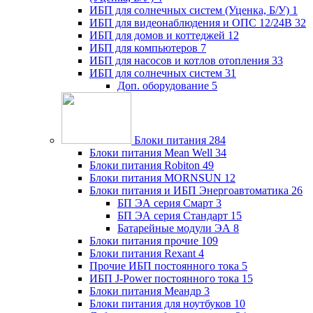
ИБП для солнечных систем (Уценка, Б/У)
1
ИБП для видеонаблюдения и ОПС 12/24В
32
ИБП для домов и коттеджей
12
ИБП для компьютеров
7
ИБП для насосов и котлов отопления
33
ИБП для солнечных систем
31
Доп. оборудование
5
Блоки питания
284
Блоки питания Mean Well
34
Блоки питания Robiton
49
Блоки питания MORNSUN
12
Блоки питания и ИБП Энергоавтоматика
26
БП ЭА серия Смарт
3
БП ЭА серия Стандарт
15
Батарейные модули ЭА
8
Блоки питания прочие
109
Блоки питания Rexant
4
Прочие ИБП постоянного тока
5
ИБП J-Power постоянного тока
15
Блоки питания Меандр
3
Блоки питания для ноутбуков
10