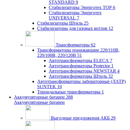
STANDARD
9
Стабилизаторы Энерготех TOP
6
Стабилизаторы Энерготех
UNIVERSAL
7
Стабилизаторы Штиль
25
Стабилизаторы для газовых котлов
12
Трансформаторы
62
Трансформаторы понижающие 220/110В,
220/100В, 220/120В
51
Автотрансформаторы ELECA
7
Автотрансформаторы Protector
1
Автотрансформаторы NEWSTAR
4
Автотрансформаторы Штиль
32
Автотрансформаторы лабораторные (ЛАТР)
SUNTEK
10
Тороидальные трансформаторы
1
Аккумуляторные батареи
288
Аккумуляторные батареи
Выгодные предложения АКБ
29