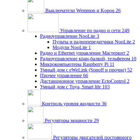
Выключатели Wemmon и Kopou
26
Управление по радио и сети
249
Радиоуправление NooLite
3
Пульты и радиопередатчики NooLite
2
Модули NooLite
1
Радио и Ethernet управление Мастеркит
2
Радиоуправление кран-балкой, тельфером
10
Микрокомпьютеры Raspberry Pi
11
Умный дом c eWeLink (Sonoff и прочие)
52
Прочее управление
66
Дистанционное управление EctoControl
2
Умный дом с Tuya, Smart life
103
Контроль уровня жидкости
36
Регуляторы мощности
29
Регуляторы двигателей постоянного