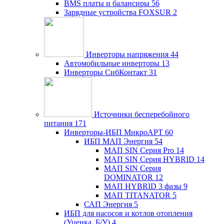
BMS платы и балансиры
56
Зарядные устройства FOXSUR
2
Инверторы напряжения
44
Автомобильные инверторы
13
Инверторы СибКонтакт
31
Источники бесперебойного
питания
171
Инверторы-ИБП МикроАРТ
60
ИБП МАП Энергия
54
МАП SIN Серия Pro
14
МАП SIN Серия HYBRID
14
МАП SIN Серия
DOMINATOR
12
МАП HYBRID 3 фазы
9
МАП TITANATOR
5
САП Энергия
5
ИБП для насосов и котлов отопления
(Уценка, Б/У)
4