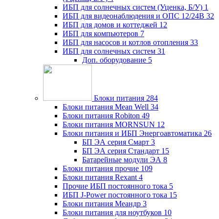
ИБП для солнечных систем (Уценка, Б/У)
1
ИБП для видеонаблюдения и ОПС 12/24В
32
ИБП для домов и коттеджей
12
ИБП для компьютеров
7
ИБП для насосов и котлов отопления
33
ИБП для солнечных систем
31
Доп. оборудование
5
Блоки питания
284
Блоки питания Mean Well
34
Блоки питания Robiton
49
Блоки питания MORNSUN
12
Блоки питания и ИБП Энергоавтоматика
26
БП ЭА серия Смарт
3
БП ЭА серия Стандарт
15
Батарейные модули ЭА
8
Блоки питания прочие
109
Блоки питания Rexant
4
Прочие ИБП постоянного тока
5
ИБП J-Power постоянного тока
15
Блоки питания Меандр
3
Блоки питания для ноутбуков
10