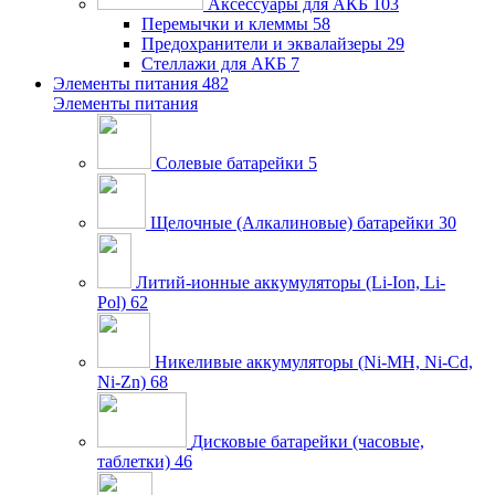
Аксессуары для АКБ
103
Перемычки и клеммы
58
Предохранители и эквалайзеры
29
Стеллажи для АКБ
7
Элементы питания
482
Элементы питания
Солевые батарейки
5
Щелочные (Алкалиновые) батарейки
30
Литий-ионные аккумуляторы (Li-Ion, Li-
Pol)
62
Никеливые аккумуляторы (Ni-MH, Ni-Cd,
Ni-Zn)
68
Дисковые батарейки (часовые,
таблетки)
46