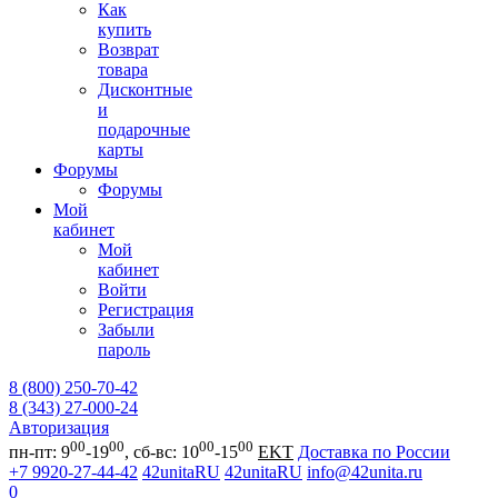
Как
купить
Возврат
товара
Дисконтные
и
подарочные
карты
Форумы
Форумы
Мой
кабинет
Мой
кабинет
Войти
Регистрация
Забыли
пароль
8 (800) 250-70-42
8 (343) 27-000-24
Авторизация
00
00
00
00
пн-пт: 9
-19
, сб-вс: 10
-15
EKT
Доставка по России
+7 9920-27-44-42
42unitaRU
42unitaRU
info@42unita.ru
0