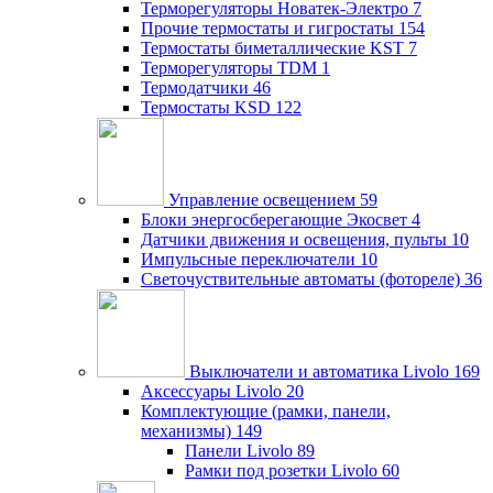
Терморегуляторы Новатек-Электро
7
Прочие термостаты и гигростаты
154
Термостаты биметаллические KST
7
Терморегуляторы TDM
1
Термодатчики
46
Термостаты KSD
122
Управление освещением
59
Блоки энергосберегающие Экосвет
4
Датчики движения и освещения, пульты
10
Импульсные переключатели
10
Светочуствительные автоматы (фотореле)
36
Выключатели и автоматика Livolo
169
Аксессуары Livolo
20
Комплектующие (рамки, панели,
механизмы)
149
Панели Livolo
89
Рамки под розетки Livolo
60