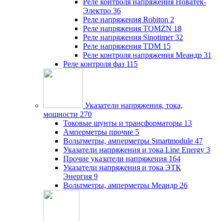
Реле контроля напряжения Новатек-
Электро
36
Реле напряжения Robiton
2
Реле напряжения TOMZN
18
Реле напряжения Sinotimer
32
Реле напряжения TDM
15
Реле контроля напряжения Меандр
31
Реле контроля фаз
115
Указатели напряжения, тока,
мощности
270
Токовые шунты и трансформаторы
13
Амперметры прочие
5
Вольтметры, амперметры Smartmodule
47
Указатели напряжения и тока Line Energy
3
Прочие указатели напряжения
164
Указатели напряжения и тока ЭТК
Энергия
9
Вольтметры, амперметры Меандр
26