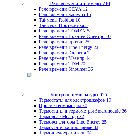
Реле времени и таймеры
210
Реле времени GEYA
12
Реле времени Samwha
15
Таймеры Robiton
10
Таймеры Ноотехника
3
Реле времени TOMZN
5
Реле времени Новатек-Электро
10
Реле времени прочие
25
Реле времени Line Energy
23
Реле времени Энергия
7
Реле времени Меандр
44
Реле времени TDM
20
Реле времени Sinotimer
36
Контроль температуры
625
Термостаты для электрошкафов
19
Прочие термометры
70
Термостаты и термометры Smartmodule
36
Термореле Меандр
32
Терморегуляторы Line Energy
25
Термостаты капиллярные
33
Термопредохранители
94