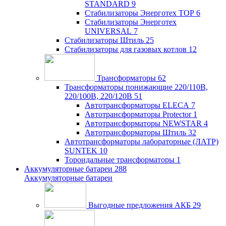
STANDARD
9
Стабилизаторы Энерготех TOP
6
Стабилизаторы Энерготех
UNIVERSAL
7
Стабилизаторы Штиль
25
Стабилизаторы для газовых котлов
12
Трансформаторы
62
Трансформаторы понижающие 220/110В,
220/100В, 220/120В
51
Автотрансформаторы ELECA
7
Автотрансформаторы Protector
1
Автотрансформаторы NEWSTAR
4
Автотрансформаторы Штиль
32
Автотрансформаторы лабораторные (ЛАТР)
SUNTEK
10
Тороидальные трансформаторы
1
Аккумуляторные батареи
288
Аккумуляторные батареи
Выгодные предложения АКБ
29