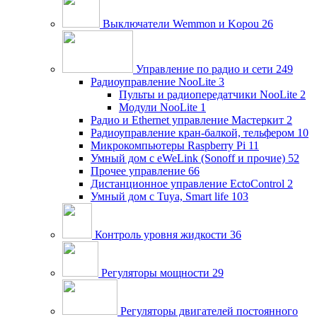
Выключатели Wemmon и Kopou
26
Управление по радио и сети
249
Радиоуправление NooLite
3
Пульты и радиопередатчики NooLite
2
Модули NooLite
1
Радио и Ethernet управление Мастеркит
2
Радиоуправление кран-балкой, тельфером
10
Микрокомпьютеры Raspberry Pi
11
Умный дом c eWeLink (Sonoff и прочие)
52
Прочее управление
66
Дистанционное управление EctoControl
2
Умный дом с Tuya, Smart life
103
Контроль уровня жидкости
36
Регуляторы мощности
29
Регуляторы двигателей постоянного