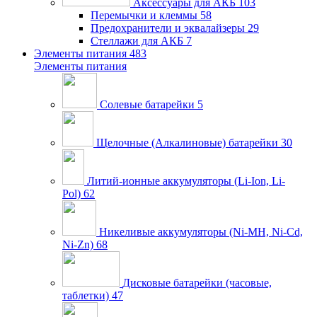
Аксессуары для АКБ
103
Перемычки и клеммы
58
Предохранители и эквалайзеры
29
Стеллажи для АКБ
7
Элементы питания
483
Элементы питания
Солевые батарейки
5
Щелочные (Алкалиновые) батарейки
30
Литий-ионные аккумуляторы (Li-Ion, Li-
Pol)
62
Никеливые аккумуляторы (Ni-MH, Ni-Cd,
Ni-Zn)
68
Дисковые батарейки (часовые,
таблетки)
47