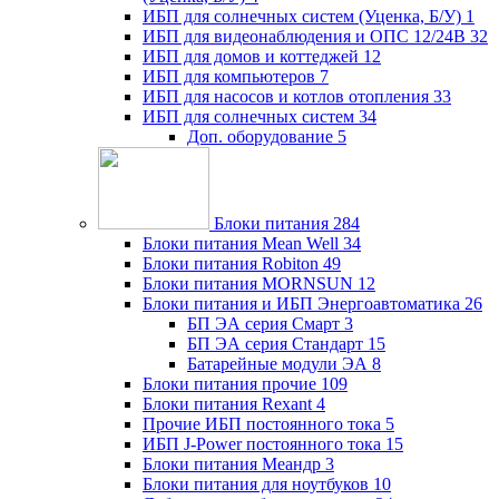
ИБП для солнечных систем (Уценка, Б/У)
1
ИБП для видеонаблюдения и ОПС 12/24В
32
ИБП для домов и коттеджей
12
ИБП для компьютеров
7
ИБП для насосов и котлов отопления
33
ИБП для солнечных систем
34
Доп. оборудование
5
Блоки питания
284
Блоки питания Mean Well
34
Блоки питания Robiton
49
Блоки питания MORNSUN
12
Блоки питания и ИБП Энергоавтоматика
26
БП ЭА серия Смарт
3
БП ЭА серия Стандарт
15
Батарейные модули ЭА
8
Блоки питания прочие
109
Блоки питания Rexant
4
Прочие ИБП постоянного тока
5
ИБП J-Power постоянного тока
15
Блоки питания Меандр
3
Блоки питания для ноутбуков
10