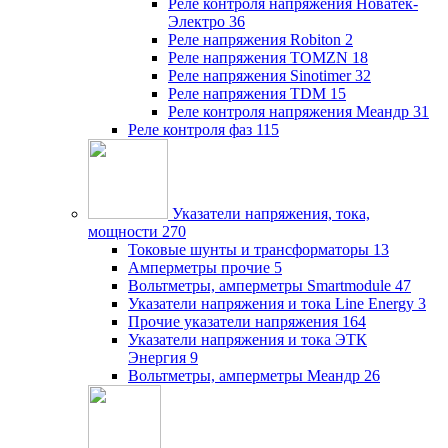
Реле контроля напряжения Новатек-
Электро
36
Реле напряжения Robiton
2
Реле напряжения TOMZN
18
Реле напряжения Sinotimer
32
Реле напряжения TDM
15
Реле контроля напряжения Меандр
31
Реле контроля фаз
115
Указатели напряжения, тока,
мощности
270
Токовые шунты и трансформаторы
13
Амперметры прочие
5
Вольтметры, амперметры Smartmodule
47
Указатели напряжения и тока Line Energy
3
Прочие указатели напряжения
164
Указатели напряжения и тока ЭТК
Энергия
9
Вольтметры, амперметры Меандр
26