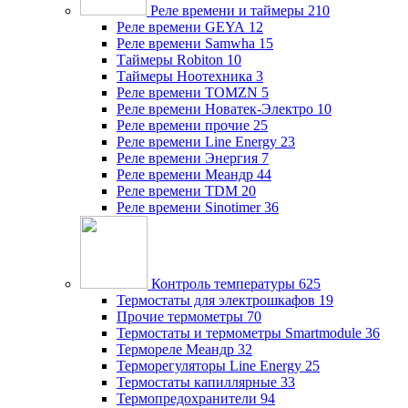
Реле времени и таймеры
210
Реле времени GEYA
12
Реле времени Samwha
15
Таймеры Robiton
10
Таймеры Ноотехника
3
Реле времени TOMZN
5
Реле времени Новатек-Электро
10
Реле времени прочие
25
Реле времени Line Energy
23
Реле времени Энергия
7
Реле времени Меандр
44
Реле времени TDM
20
Реле времени Sinotimer
36
Контроль температуры
625
Термостаты для электрошкафов
19
Прочие термометры
70
Термостаты и термометры Smartmodule
36
Термореле Меандр
32
Терморегуляторы Line Energy
25
Термостаты капиллярные
33
Термопредохранители
94