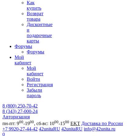
Как
купить
Возврат
товара
Дисконтные
и
подарочные
карты
Форумы
Форумы
Мой
кабинет
Мой
кабинет
Войти
Регистрация
Забыли
пароль
8 (800) 250-70-42
8 (343) 27-000-24
Авторизация
00
00
00
00
пн-пт: 9
-19
, сб-вс: 10
-15
EKT
Доставка по России
+7 9920-27-44-42
42unitaRU
42unitaRU
info@42unita.ru
0