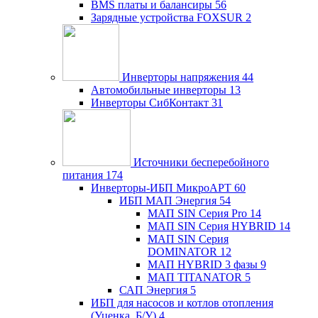
BMS платы и балансиры
56
Зарядные устройства FOXSUR
2
Инверторы напряжения
44
Автомобильные инверторы
13
Инверторы СибКонтакт
31
Источники бесперебойного
питания
174
Инверторы-ИБП МикроАРТ
60
ИБП МАП Энергия
54
МАП SIN Серия Pro
14
МАП SIN Серия HYBRID
14
МАП SIN Серия
DOMINATOR
12
МАП HYBRID 3 фазы
9
МАП TITANATOR
5
САП Энергия
5
ИБП для насосов и котлов отопления
(Уценка, Б/У)
4