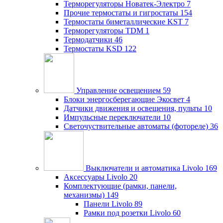
Терморегуляторы Новатек-Электро
7
Прочие термостаты и гигростаты
154
Термостаты биметаллические KST
7
Терморегуляторы TDM
1
Термодатчики
46
Термостаты KSD
122
Управление освещением
59
Блоки энергосберегающие Экосвет
4
Датчики движения и освещения, пульты
10
Импульсные переключатели
10
Светочуствительные автоматы (фотореле)
36
Выключатели и автоматика Livolo
169
Аксессуары Livolo
20
Комплектующие (рамки, панели,
механизмы)
149
Панели Livolo
89
Рамки под розетки Livolo
60