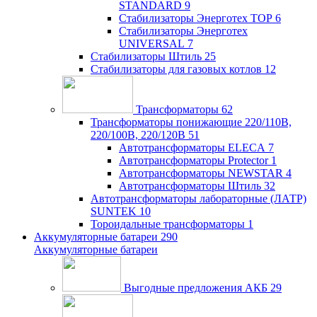
STANDARD
9
Стабилизаторы Энерготех TOP
6
Стабилизаторы Энерготех
UNIVERSAL
7
Стабилизаторы Штиль
25
Стабилизаторы для газовых котлов
12
Трансформаторы
62
Трансформаторы понижающие 220/110В,
220/100В, 220/120В
51
Автотрансформаторы ELECA
7
Автотрансформаторы Protector
1
Автотрансформаторы NEWSTAR
4
Автотрансформаторы Штиль
32
Автотрансформаторы лабораторные (ЛАТР)
SUNTEK
10
Тороидальные трансформаторы
1
Аккумуляторные батареи
290
Аккумуляторные батареи
Выгодные предложения АКБ
29