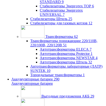
STANDARD
9
Стабилизаторы Энерготех TOP
6
Стабилизаторы Энерготех
UNIVERSAL
7
Стабилизаторы Штиль
25
Стабилизаторы для газовых котлов
12
Трансформаторы
62
Трансформаторы понижающие 220/110В,
220/100В, 220/120В
51
Автотрансформаторы ELECA
7
Автотрансформаторы Protector
1
Автотрансформаторы NEWSTAR
4
Автотрансформаторы Штиль
32
Автотрансформаторы лабораторные (ЛАТР)
SUNTEK
10
Тороидальные трансформаторы
1
Аккумуляторные батареи
290
Аккумуляторные батареи
Выгодные предложения АКБ
29