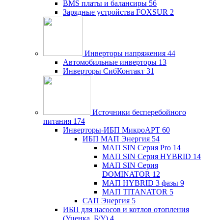
BMS платы и балансиры
56
Зарядные устройства FOXSUR
2
Инверторы напряжения
44
Автомобильные инверторы
13
Инверторы СибКонтакт
31
Источники бесперебойного
питания
174
Инверторы-ИБП МикроАРТ
60
ИБП МАП Энергия
54
МАП SIN Серия Pro
14
МАП SIN Серия HYBRID
14
МАП SIN Серия
DOMINATOR
12
МАП HYBRID 3 фазы
9
МАП TITANATOR
5
САП Энергия
5
ИБП для насосов и котлов отопления
(Уценка, Б/У)
4