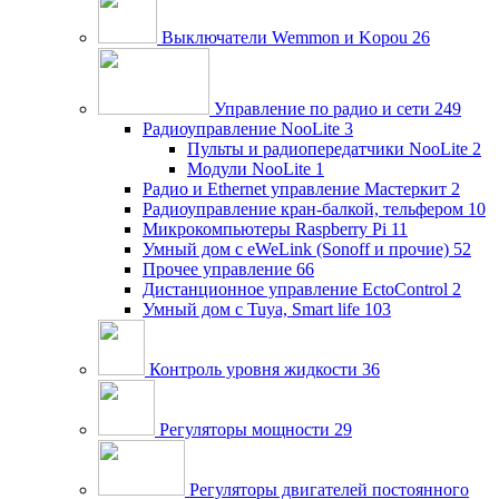
Выключатели Wemmon и Kopou
26
Управление по радио и сети
249
Радиоуправление NooLite
3
Пульты и радиопередатчики NooLite
2
Модули NooLite
1
Радио и Ethernet управление Мастеркит
2
Радиоуправление кран-балкой, тельфером
10
Микрокомпьютеры Raspberry Pi
11
Умный дом c eWeLink (Sonoff и прочие)
52
Прочее управление
66
Дистанционное управление EctoControl
2
Умный дом с Tuya, Smart life
103
Контроль уровня жидкости
36
Регуляторы мощности
29
Регуляторы двигателей постоянного