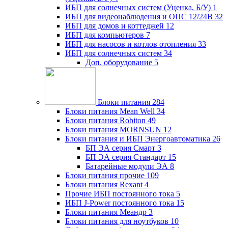
ИБП для солнечных систем (Уценка, Б/У)
1
ИБП для видеонаблюдения и ОПС 12/24В
32
ИБП для домов и коттеджей
12
ИБП для компьютеров
7
ИБП для насосов и котлов отопления
33
ИБП для солнечных систем
34
Доп. оборудование
5
Блоки питания
284
Блоки питания Mean Well
34
Блоки питания Robiton
49
Блоки питания MORNSUN
12
Блоки питания и ИБП Энергоавтоматика
26
БП ЭА серия Смарт
3
БП ЭА серия Стандарт
15
Батарейные модули ЭА
8
Блоки питания прочие
109
Блоки питания Rexant
4
Прочие ИБП постоянного тока
5
ИБП J-Power постоянного тока
15
Блоки питания Меандр
3
Блоки питания для ноутбуков
10