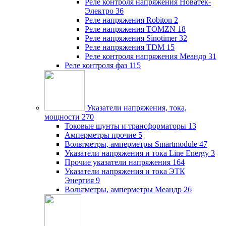
Реле контроля напряжения Новатек-
Электро
36
Реле напряжения Robiton
2
Реле напряжения TOMZN
18
Реле напряжения Sinotimer
32
Реле напряжения TDM
15
Реле контроля напряжения Меандр
31
Реле контроля фаз
115
Указатели напряжения, тока,
мощности
270
Токовые шунты и трансформаторы
13
Амперметры прочие
5
Вольтметры, амперметры Smartmodule
47
Указатели напряжения и тока Line Energy
3
Прочие указатели напряжения
164
Указатели напряжения и тока ЭТК
Энергия
9
Вольтметры, амперметры Меандр
26