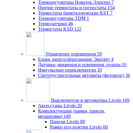
Терморегуляторы Новатек-Электро
7
Прочие термостаты и гигростаты
154
Термостаты биметаллические KST
7
Терморегуляторы TDM
1
Термодатчики
46
Термостаты KSD
122
Управление освещением
59
Блоки энергосберегающие Экосвет
4
Датчики движения и освещения, пульты
10
Импульсные переключатели
10
Светочуствительные автоматы (фотореле)
36
Выключатели и автоматика Livolo
169
Аксессуары Livolo
20
Комплектующие (рамки, панели,
механизмы)
149
Панели Livolo
89
Рамки под розетки Livolo
60