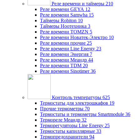
Реле времени и таймеры
210
Реле времени GEYA
12
Реле времени Samwha
15
Таймеры Robiton
10
Таймеры Ноотехника
3
Реле времени TOMZN
5
Реле времени Новатек-Электро
10
Реле времени прочие
25
Реле времени Line Energy
23
Реле времени Энергия
7
Реле времени Меандр
44
Реле времени TDM
20
Реле времени Sinotimer
36
Контроль температуры
625
Термостаты для электрошкафов
19
Прочие термометры
70
Термостаты и термометры Smartmodule
36
Термореле Меандр
32
Терморегуляторы Line Energy
25
Термостаты капиллярные
33
Термопредохранители
94