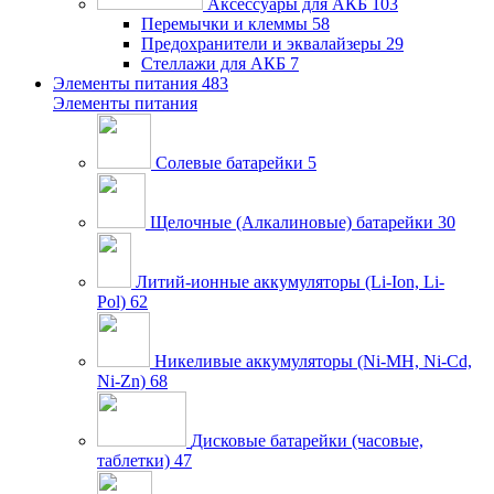
Аксессуары для АКБ
103
Перемычки и клеммы
58
Предохранители и эквалайзеры
29
Стеллажи для АКБ
7
Элементы питания
483
Элементы питания
Солевые батарейки
5
Щелочные (Алкалиновые) батарейки
30
Литий-ионные аккумуляторы (Li-Ion, Li-
Pol)
62
Никеливые аккумуляторы (Ni-MH, Ni-Cd,
Ni-Zn)
68
Дисковые батарейки (часовые,
таблетки)
47