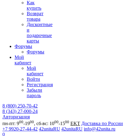
Как
купить
Возврат
товара
Дисконтные
и
подарочные
карты
Форумы
Форумы
Мой
кабинет
Мой
кабинет
Войти
Регистрация
Забыли
пароль
8 (800) 250-70-42
8 (343) 27-000-24
Авторизация
00
00
00
00
пн-пт: 9
-19
, сб-вс: 10
-15
EKT
Доставка по России
+7 9920-27-44-42
42unitaRU
42unitaRU
info@42unita.ru
0