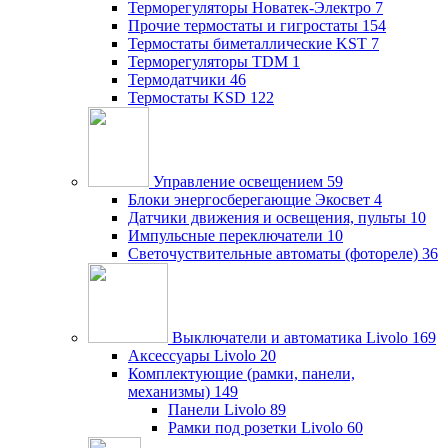
Терморегуляторы Новатек-Электро
7
Прочие термостаты и гигростаты
154
Термостаты биметаллические KST
7
Терморегуляторы TDM
1
Термодатчики
46
Термостаты KSD
122
Управление освещением
59
Блоки энергосберегающие Экосвет
4
Датчики движения и освещения, пульты
10
Импульсные переключатели
10
Светочуствительные автоматы (фотореле)
36
Выключатели и автоматика Livolo
169
Аксессуары Livolo
20
Комплектующие (рамки, панели,
механизмы)
149
Панели Livolo
89
Рамки под розетки Livolo
60