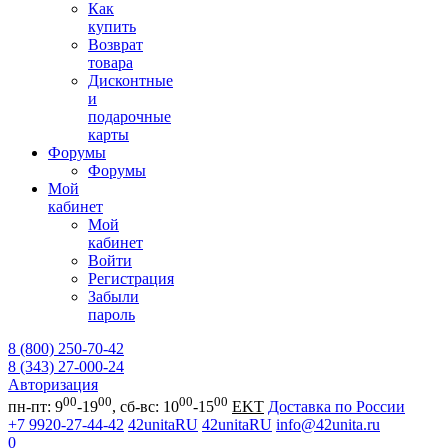
Как
купить
Возврат
товара
Дисконтные
и
подарочные
карты
Форумы
Форумы
Мой
кабинет
Мой
кабинет
Войти
Регистрация
Забыли
пароль
8 (800) 250-70-42
8 (343) 27-000-24
Авторизация
00
00
00
00
пн-пт: 9
-19
, сб-вс: 10
-15
EKT
Доставка по России
+7 9920-27-44-42
42unitaRU
42unitaRU
info@42unita.ru
0