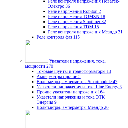
Реле контроля напряжения Новатек-
Электро
36
Реле напряжения Robiton
2
Реле напряжения TOMZN
18
Реле напряжения Sinotimer
32
Реле напряжения TDM
15
Реле контроля напряжения Меандр
31
Реле контроля фаз
115
Указатели напряжения, тока,
мощности
270
Токовые шунты и трансформаторы
13
Амперметры прочие
5
Вольтметры, амперметры Smartmodule
47
Указатели напряжения и тока Line Energy
3
Прочие указатели напряжения
164
Указатели напряжения и тока ЭТК
Энергия
9
Вольтметры, амперметры Меандр
26