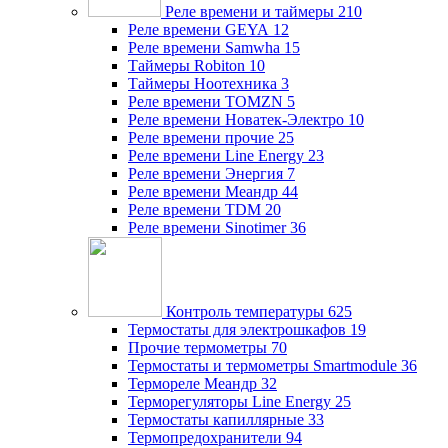
Реле времени и таймеры
210
Реле времени GEYA
12
Реле времени Samwha
15
Таймеры Robiton
10
Таймеры Ноотехника
3
Реле времени TOMZN
5
Реле времени Новатек-Электро
10
Реле времени прочие
25
Реле времени Line Energy
23
Реле времени Энергия
7
Реле времени Меандр
44
Реле времени TDM
20
Реле времени Sinotimer
36
Контроль температуры
625
Термостаты для электрошкафов
19
Прочие термометры
70
Термостаты и термометры Smartmodule
36
Термореле Меандр
32
Терморегуляторы Line Energy
25
Термостаты капиллярные
33
Термопредохранители
94