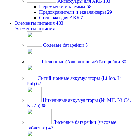
Аксессуары для АКБ
103
Перемычки и клеммы
58
Предохранители и эквалайзеры
29
Стеллажи для АКБ
7
Элементы питания
483
Элементы питания
Солевые батарейки
5
Щелочные (Алкалиновые) батарейки
30
Литий-ионные аккумуляторы (Li-Ion, Li-
Pol)
62
Никеливые аккумуляторы (Ni-MH, Ni-Cd,
Ni-Zn)
68
Дисковые батарейки (часовые,
таблетки)
47