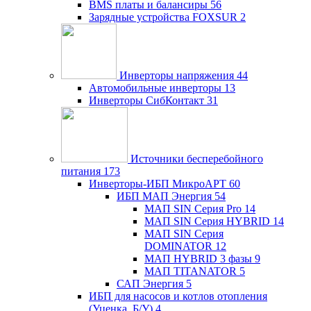
BMS платы и балансиры
56
Зарядные устройства FOXSUR
2
Инверторы напряжения
44
Автомобильные инверторы
13
Инверторы СибКонтакт
31
Источники бесперебойного
питания
173
Инверторы-ИБП МикроАРТ
60
ИБП МАП Энергия
54
МАП SIN Серия Pro
14
МАП SIN Серия HYBRID
14
МАП SIN Серия
DOMINATOR
12
МАП HYBRID 3 фазы
9
МАП TITANATOR
5
САП Энергия
5
ИБП для насосов и котлов отопления
(Уценка, Б/У)
4