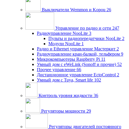
Выключатели Wemmon и Kopou
26
Управление по радио и сети
247
Радиоуправление NooLite
3
Пульты и радиопередатчики NooLite
2
Модули NooLite
1
Радио и Ethernet управление Мастеркит
2
Радиоуправление кран-балкой, тельфером
9
Микрокомпьютеры Raspberry Pi
11
Умный дом c eWeLink (Sonoff и прочие)
52
Прочее управление
66
Дистанционное управление EctoControl
2
Умный дом с Tuya, Smart life
102
Контроль уровня жидкости
36
Регуляторы мощности
29
Регуляторы двигателей постоянного