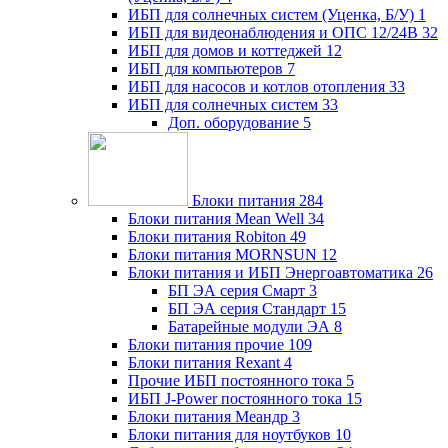
ИБП для солнечных систем (Уценка, Б/У)
1
ИБП для видеонаблюдения и ОПС 12/24В
32
ИБП для домов и коттеджей
12
ИБП для компьютеров
7
ИБП для насосов и котлов отопления
33
ИБП для солнечных систем
33
Доп. оборудование
5
Блоки питания
284
Блоки питания Mean Well
34
Блоки питания Robiton
49
Блоки питания MORNSUN
12
Блоки питания и ИБП Энергоавтоматика
26
БП ЭА серия Смарт
3
БП ЭА серия Стандарт
15
Батарейные модули ЭА
8
Блоки питания прочие
109
Блоки питания Rexant
4
Прочие ИБП постоянного тока
5
ИБП J-Power постоянного тока
15
Блоки питания Меандр
3
Блоки питания для ноутбуков
10