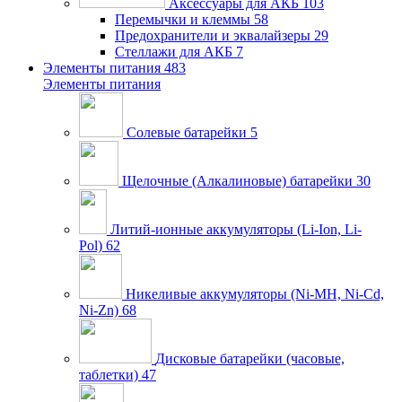
Аксессуары для АКБ
103
Перемычки и клеммы
58
Предохранители и эквалайзеры
29
Стеллажи для АКБ
7
Элементы питания
483
Элементы питания
Солевые батарейки
5
Щелочные (Алкалиновые) батарейки
30
Литий-ионные аккумуляторы (Li-Ion, Li-
Pol)
62
Никеливые аккумуляторы (Ni-MH, Ni-Cd,
Ni-Zn)
68
Дисковые батарейки (часовые,
таблетки)
47