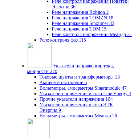
Реле контроля напряжения Новатек-
Электро
36
Реле напряжения Robiton
2
Реле напряжения TOMZN
18
Реле напряжения Sinotimer
32
Реле напряжения TDM
15
Реле контроля напряжения Меандр
31
Реле контроля фаз
115
Указатели напряжения, тока,
мощности
270
Токовые шунты и трансформаторы
13
Амперметры прочие
5
Вольтметры, амперметры Smartmodule
47
Указатели напряжения и тока Line Energy
3
Прочие указатели напряжения
164
Указатели напряжения и тока ЭТК
Энергия
9
Вольтметры, амперметры Меандр
26