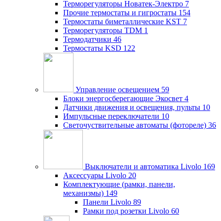
Терморегуляторы Новатек-Электро
7
Прочие термостаты и гигростаты
154
Термостаты биметаллические KST
7
Терморегуляторы TDM
1
Термодатчики
46
Термостаты KSD
122
Управление освещением
59
Блоки энергосберегающие Экосвет
4
Датчики движения и освещения, пульты
10
Импульсные переключатели
10
Светочуствительные автоматы (фотореле)
36
Выключатели и автоматика Livolo
169
Аксессуары Livolo
20
Комплектующие (рамки, панели,
механизмы)
149
Панели Livolo
89
Рамки под розетки Livolo
60