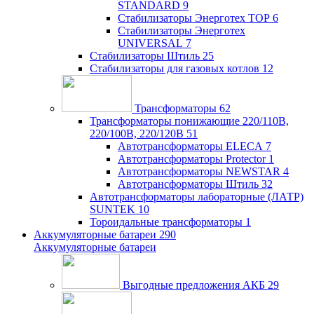
STANDARD
9
Стабилизаторы Энерготех TOP
6
Стабилизаторы Энерготех
UNIVERSAL
7
Стабилизаторы Штиль
25
Стабилизаторы для газовых котлов
12
Трансформаторы
62
Трансформаторы понижающие 220/110В,
220/100В, 220/120В
51
Автотрансформаторы ELECA
7
Автотрансформаторы Protector
1
Автотрансформаторы NEWSTAR
4
Автотрансформаторы Штиль
32
Автотрансформаторы лабораторные (ЛАТР)
SUNTEK
10
Тороидальные трансформаторы
1
Аккумуляторные батареи
290
Аккумуляторные батареи
Выгодные предложения АКБ
29