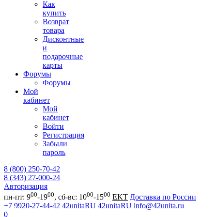
Как
купить
Возврат
товара
Дисконтные
и
подарочные
карты
Форумы
Форумы
Мой
кабинет
Мой
кабинет
Войти
Регистрация
Забыли
пароль
8 (800) 250-70-42
8 (343) 27-000-24
Авторизация
00
00
00
00
пн-пт: 9
-19
, сб-вс: 10
-15
EKT
Доставка по России
+7 9920-27-44-42
42unitaRU
42unitaRU
info@42unita.ru
0