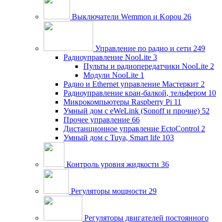
Выключатели Wemmon и Kopou
26
Управление по радио и сети
249
Радиоуправление NooLite
3
Пульты и радиопередатчики NooLite
2
Модули NooLite
1
Радио и Ethernet управление Мастеркит
2
Радиоуправление кран-балкой, тельфером
10
Микрокомпьютеры Raspberry Pi
11
Умный дом c eWeLink (Sonoff и прочие)
52
Прочее управление
66
Дистанционное управление EctoControl
2
Умный дом с Tuya, Smart life
103
Контроль уровня жидкости
36
Регуляторы мощности
29
Регуляторы двигателей постоянного