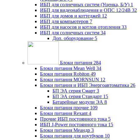
ИБП для солнечных систем (Уценка, Б/У)
1
ИБП для видеонаблюдения и ОПС 12/24В
32
ИБП для домов и коттеджей
12
ИБП для компьютеров
7
ИБП для насосов и котлов отопления
33
ИБП для солнечных систем
34
Доп. оборудование
5
Блоки питания
284
Блоки питания Mean Well
34
Блоки питания Robiton
49
Блоки питания MORNSUN
12
Блоки питания и ИБП Энергоавтоматика
26
БП ЭА серия Смарт
3
БП ЭА серия Стандарт
15
Батарейные модули ЭА
8
Блоки питания прочие
109
Блоки питания Rexant
4
Прочие ИБП постоянного тока
5
ИБП J-Power постоянного тока
15
Блоки питания Меандр
3
Блоки питания для ноутбуков
10