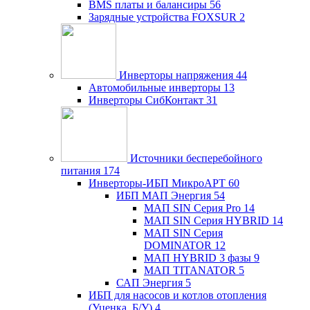
BMS платы и балансиры
56
Зарядные устройства FOXSUR
2
Инверторы напряжения
44
Автомобильные инверторы
13
Инверторы СибКонтакт
31
Источники бесперебойного
питания
174
Инверторы-ИБП МикроАРТ
60
ИБП МАП Энергия
54
МАП SIN Серия Pro
14
МАП SIN Серия HYBRID
14
МАП SIN Серия
DOMINATOR
12
МАП HYBRID 3 фазы
9
МАП TITANATOR
5
САП Энергия
5
ИБП для насосов и котлов отопления
(Уценка, Б/У)
4