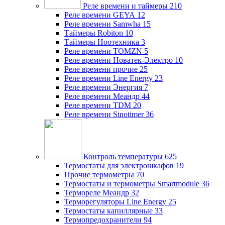
Реле времени и таймеры
210
Реле времени GEYA
12
Реле времени Samwha
15
Таймеры Robiton
10
Таймеры Ноотехника
3
Реле времени TOMZN
5
Реле времени Новатек-Электро
10
Реле времени прочие
25
Реле времени Line Energy
23
Реле времени Энергия
7
Реле времени Меандр
44
Реле времени TDM
20
Реле времени Sinotimer
36
Контроль температуры
625
Термостаты для электрошкафов
19
Прочие термометры
70
Термостаты и термометры Smartmodule
36
Термореле Меандр
32
Терморегуляторы Line Energy
25
Термостаты капиллярные
33
Термопредохранители
94