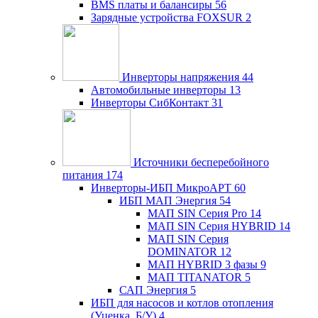
BMS платы и балансиры
56
Зарядные устройства FOXSUR
2
Инверторы напряжения
44
Автомобильные инверторы
13
Инверторы СибКонтакт
31
Источники бесперебойного
питания
174
Инверторы-ИБП МикроАРТ
60
ИБП МАП Энергия
54
МАП SIN Серия Pro
14
МАП SIN Серия HYBRID
14
МАП SIN Серия
DOMINATOR
12
МАП HYBRID 3 фазы
9
МАП TITANATOR
5
САП Энергия
5
ИБП для насосов и котлов отопления
(Уценка, Б/У)
4