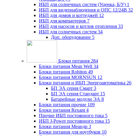
ИБП для солнечных систем (Уценка, Б/У)
1
ИБП для видеонаблюдения и ОПС 12/24В
32
ИБП для домов и коттеджей
12
ИБП для компьютеров
7
ИБП для насосов и котлов отопления
33
ИБП для солнечных систем
34
Доп. оборудование
5
Блоки питания
284
Блоки питания Mean Well
34
Блоки питания Robiton
49
Блоки питания MORNSUN
12
Блоки питания и ИБП Энергоавтоматика
26
БП ЭА серия Смарт
3
БП ЭА серия Стандарт
15
Батарейные модули ЭА
8
Блоки питания прочие
109
Блоки питания Rexant
4
Прочие ИБП постоянного тока
5
ИБП J-Power постоянного тока
15
Блоки питания Меандр
3
Блоки питания для ноутбуков
10