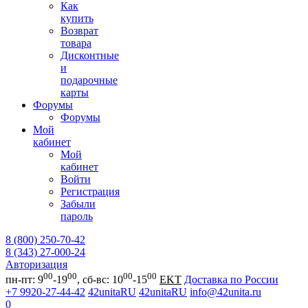
Как
купить
Возврат
товара
Дисконтные
и
подарочные
карты
Форумы
Форумы
Мой
кабинет
Мой
кабинет
Войти
Регистрация
Забыли
пароль
8 (800) 250-70-42
8 (343) 27-000-24
Авторизация
00
00
00
00
пн-пт: 9
-19
, сб-вс: 10
-15
EKT
Доставка по России
+7 9920-27-44-42
42unitaRU
42unitaRU
info@42unita.ru
0