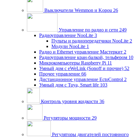
Выключатели Wemmon и Kopou
26
Управление по радио и сети
249
Радиоуправление NooLite
3
Пульты и радиопередатчики NooLite
2
Модули NooLite
1
Радио и Ethernet управление Мастеркит
2
Радиоуправление кран-балкой, тельфером
10
Микрокомпьютеры Raspberry Pi
11
Умный дом c eWeLink (Sonoff и прочие)
52
Прочее управление
66
Дистанционное управление EctoControl
2
Умный дом с Tuya, Smart life
103
Контроль уровня жидкости
36
Регуляторы мощности
29
Регуляторы двигателей постоянного