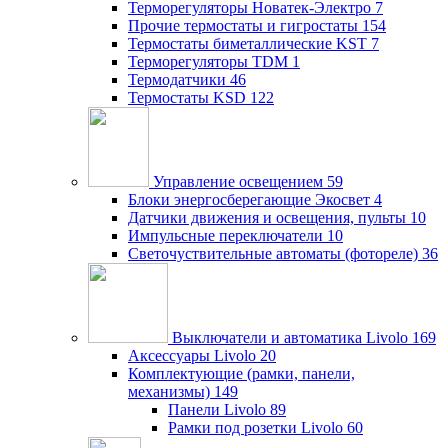
Терморегуляторы Новатек-Электро
7
Прочие термостаты и гигростаты
154
Термостаты биметаллические KST
7
Терморегуляторы TDM
1
Термодатчики
46
Термостаты KSD
122
Управление освещением
59
Блоки энергосберегающие Экосвет
4
Датчики движения и освещения, пульты
10
Импульсные переключатели
10
Светочуствительные автоматы (фотореле)
36
Выключатели и автоматика Livolo
169
Аксессуары Livolo
20
Комплектующие (рамки, панели,
механизмы)
149
Панели Livolo
89
Рамки под розетки Livolo
60