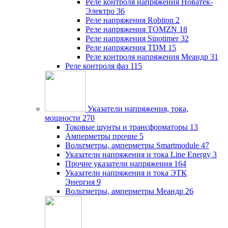
Реле контроля напряжения Новатек-
Электро
36
Реле напряжения Robiton
2
Реле напряжения TOMZN
18
Реле напряжения Sinotimer
32
Реле напряжения TDM
15
Реле контроля напряжения Меандр
31
Реле контроля фаз
115
Указатели напряжения, тока,
мощности
270
Токовые шунты и трансформаторы
13
Амперметры прочие
5
Вольтметры, амперметры Smartmodule
47
Указатели напряжения и тока Line Energy
3
Прочие указатели напряжения
164
Указатели напряжения и тока ЭТК
Энергия
9
Вольтметры, амперметры Меандр
26