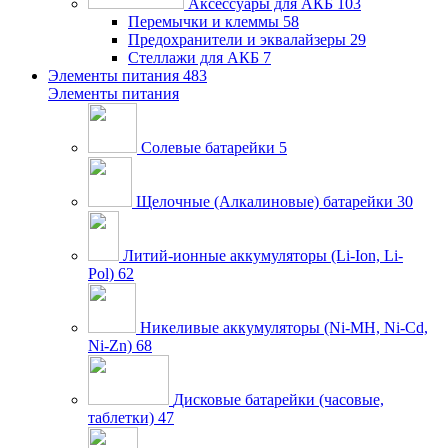
Аксессуары для АКБ
103
Перемычки и клеммы
58
Предохранители и эквалайзеры
29
Стеллажи для АКБ
7
Элементы питания
483
Элементы питания
Солевые батарейки
5
Щелочные (Алкалиновые) батарейки
30
Литий-ионные аккумуляторы (Li-Ion, Li-
Pol)
62
Никеливые аккумуляторы (Ni-MH, Ni-Cd,
Ni-Zn)
68
Дисковые батарейки (часовые,
таблетки)
47