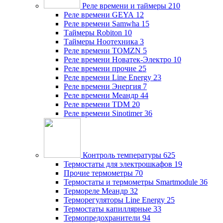
Реле времени и таймеры
210
Реле времени GEYA
12
Реле времени Samwha
15
Таймеры Robiton
10
Таймеры Ноотехника
3
Реле времени TOMZN
5
Реле времени Новатек-Электро
10
Реле времени прочие
25
Реле времени Line Energy
23
Реле времени Энергия
7
Реле времени Меандр
44
Реле времени TDM
20
Реле времени Sinotimer
36
Контроль температуры
625
Термостаты для электрошкафов
19
Прочие термометры
70
Термостаты и термометры Smartmodule
36
Термореле Меандр
32
Терморегуляторы Line Energy
25
Термостаты капиллярные
33
Термопредохранители
94