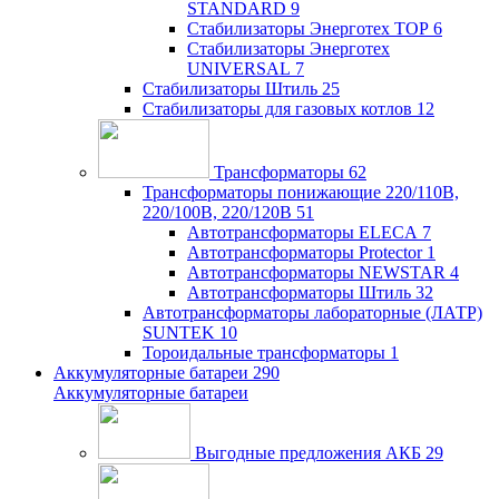
STANDARD
9
Стабилизаторы Энерготех TOP
6
Стабилизаторы Энерготех
UNIVERSAL
7
Стабилизаторы Штиль
25
Стабилизаторы для газовых котлов
12
Трансформаторы
62
Трансформаторы понижающие 220/110В,
220/100В, 220/120В
51
Автотрансформаторы ELECA
7
Автотрансформаторы Protector
1
Автотрансформаторы NEWSTAR
4
Автотрансформаторы Штиль
32
Автотрансформаторы лабораторные (ЛАТР)
SUNTEK
10
Тороидальные трансформаторы
1
Аккумуляторные батареи
290
Аккумуляторные батареи
Выгодные предложения АКБ
29