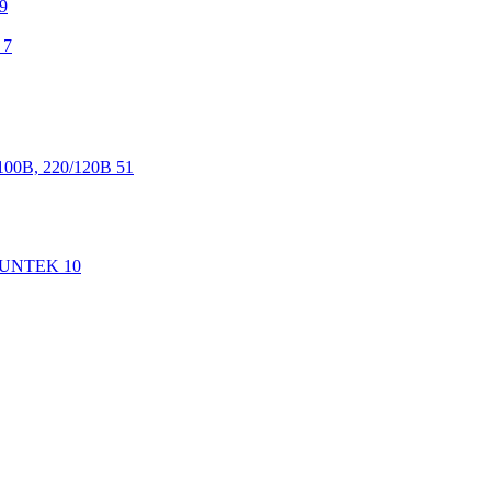
9
7
100В, 220/120В
51
 SUNTEK
10