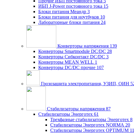
Прочие ИБП постоянного тока
5
ИБП J-Power постоянного тока
15
Блоки питания Меандр
3
Блоки питания для ноутбуков
10
Лабораторные блоки питания
24
Конверторы напряжения
139
Конверторы Smartmodule DC/DC
28
Конверторы Сибконтакт DC/DC
3
Конверторы MEAN WELL
1
Конверторы DC/DC прочие
107
Грозозащита электропитания, УЗИП, ОИН
5
Стабилизаторы напряжения
87
Стабилизаторы Энерготех
61
Трехфазные стабилизаторы Энерготех
8
Стабилизаторы Энерготех NORMA
20
Стабилизаторы Энерготех OPTIMUM
1