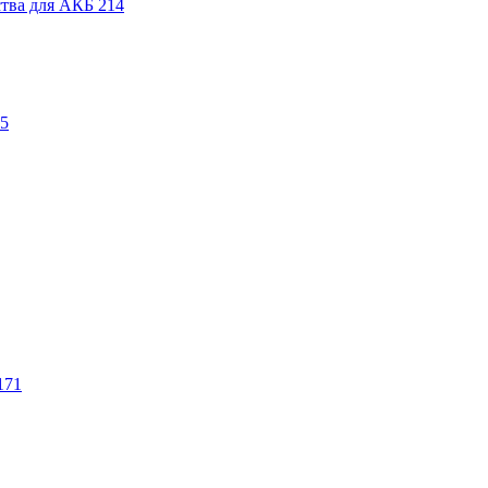
ства для АКБ
214
5
171