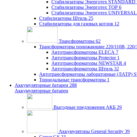
Стабилизаторы Энерготех STANDARD
Стабилизаторы Энерготех TOP
6
Стабилизаторы Энерготех UNIVERSAL
Стабилизаторы Штиль
25
Стабилизаторы для газовых котлов
12
Трансформаторы
62
Трансформаторы понижающие 220/110В, 220/
Автотрансформаторы ELECA
7
Автотрансформаторы Protector
1
Автотрансформаторы NEWSTAR
4
Автотрансформаторы Штиль
32
Автотрансформаторы лабораторные (ЛАТР)
Тороидальные трансформаторы
1
Аккумуляторные батареи
288
Аккумуляторные батареи
Выгодные предложения АКБ
29
Аккумуляторы General Security
39
Серия GS
23