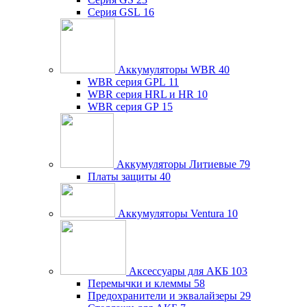
Серия GSL
16
Аккумуляторы WBR
40
WBR серия GPL
11
WBR серия HRL и HR
10
WBR серия GP
15
Аккумуляторы Литиевые
79
Платы защиты
40
Аккумуляторы Ventura
10
Аксессуары для АКБ
103
Перемычки и клеммы
58
Предохранители и эквалайзеры
29