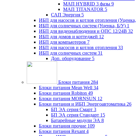
МАП HYBRID 3 фазы
9
МАП TITANATOR
5
САП Энергия
5
ИБП для насосов и котлов отопления (Уценка,
ИБП для солнечных систем (Уценка, Б/У)
1
ИБП для видеонаблюдения и ОПС 12/24В
32
ИБП для домов и коттеджей
12
ИБП для компьютеров
7
ИБП для насосов и котлов отопления
33
ИБП для солнечных систем
31
Доп. оборудование
5
Блоки питания
284
Блоки питания Mean Well
34
Блоки питания Robiton
49
Блоки питания MORNSUN
12
Блоки питания и ИБП Энергоавтоматика
26
БП ЭА серия Смарт
3
БП ЭА серия Стандарт
15
Батарейные модули ЭА
8
Блоки питания прочие
109
Блоки питания Rexant
4