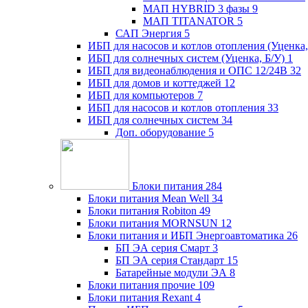
МАП HYBRID 3 фазы
9
МАП TITANATOR
5
САП Энергия
5
ИБП для насосов и котлов отопления (Уценка,
ИБП для солнечных систем (Уценка, Б/У)
1
ИБП для видеонаблюдения и ОПС 12/24В
32
ИБП для домов и коттеджей
12
ИБП для компьютеров
7
ИБП для насосов и котлов отопления
33
ИБП для солнечных систем
34
Доп. оборудование
5
Блоки питания
284
Блоки питания Mean Well
34
Блоки питания Robiton
49
Блоки питания MORNSUN
12
Блоки питания и ИБП Энергоавтоматика
26
БП ЭА серия Смарт
3
БП ЭА серия Стандарт
15
Батарейные модули ЭА
8
Блоки питания прочие
109
Блоки питания Rexant
4