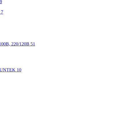
9
7
100В, 220/120В
51
 SUNTEK
10