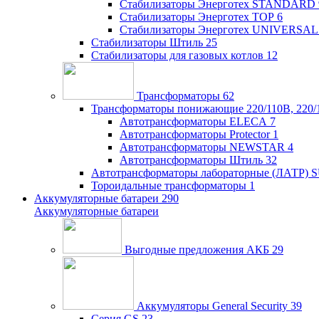
Стабилизаторы Энерготех STANDARD
Стабилизаторы Энерготех TOP
6
Стабилизаторы Энерготех UNIVERSAL
Стабилизаторы Штиль
25
Стабилизаторы для газовых котлов
12
Трансформаторы
62
Трансформаторы понижающие 220/110В, 220/
Автотрансформаторы ELECA
7
Автотрансформаторы Protector
1
Автотрансформаторы NEWSTAR
4
Автотрансформаторы Штиль
32
Автотрансформаторы лабораторные (ЛАТР)
Тороидальные трансформаторы
1
Аккумуляторные батареи
290
Аккумуляторные батареи
Выгодные предложения АКБ
29
Аккумуляторы General Security
39
Серия GS
23