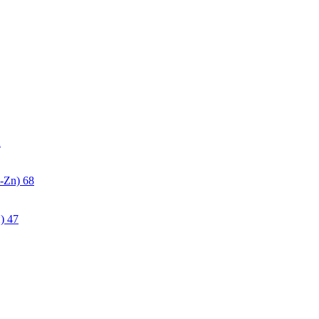
2
-Zn)
68
)
47