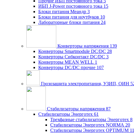
Прочие ИБП постоянного тока
5
ИБП J-Power постоянного тока
15
Блоки питания Меандр
3
Блоки питания для ноутбуков
10
Лабораторные блоки питания
24
Конверторы напряжения
139
Конверторы Smartmodule DC/DC
28
Конверторы Сибконтакт DC/DC
3
Конверторы MEAN WELL
1
Конверторы DC/DC прочие
107
Грозозащита электропитания, УЗИП, ОИН
5
Стабилизаторы напряжения
87
Стабилизаторы Энерготех
61
Трехфазные стабилизаторы Энерготех
8
Стабилизаторы Энерготех NORMA
20
Стабилизаторы Энерготех OPTIMUM
1