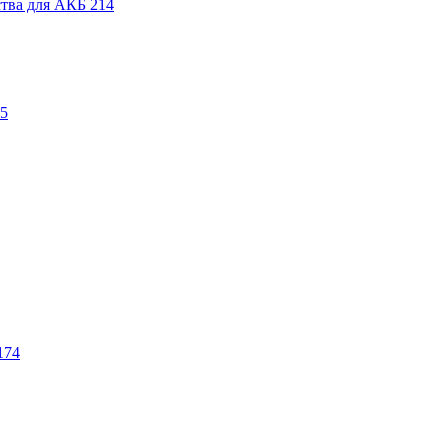
ства для АКБ
214
5
174