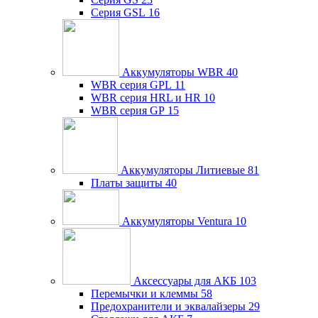
Серия GSL
16
Аккумуляторы WBR
40
WBR серия GPL
11
WBR серия HRL и HR
10
WBR серия GP
15
Аккумуляторы Литиевые
81
Платы защиты
40
Аккумуляторы Ventura
10
Аксессуары для АКБ
103
Перемычки и клеммы
58
Предохранители и эквалайзеры
29