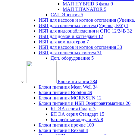
МАП HYBRID 3 фазы
9
МАП TITANATOR
5
САП Энергия
5
ИБП для насосов и котлов отопления (Уценка,
ИБП для солнечных систем (Уценка, Б/У)
1
ИБП для видеонаблюдения и ОПС 12/24В
32
ИБП для домов и коттеджей
12
ИБП для компьютеров
7
ИБП для насосов и котлов отопления
33
ИБП для солнечных систем
31
Доп. оборудование
5
Блоки питания
284
Блоки питания Mean Well
34
Блоки питания Robiton
49
Блоки питания MORNSUN
12
Блоки питания и ИБП Энергоавтоматика
26
БП ЭА серия Смарт
3
БП ЭА серия Стандарт
15
Батарейные модули ЭА
8
Блоки питания прочие
109
Блоки питания Rexant
4