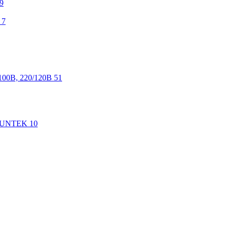
9
7
100В, 220/120В
51
 SUNTEK
10