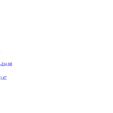
2
-Zn)
68
)
47