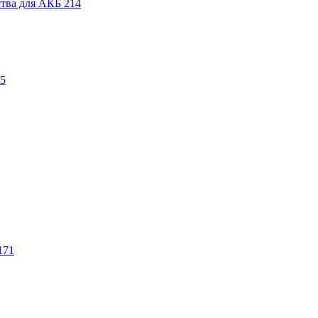
ства для АКБ
214
5
171