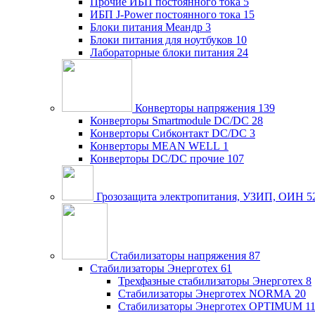
Прочие ИБП постоянного тока
5
ИБП J-Power постоянного тока
15
Блоки питания Меандр
3
Блоки питания для ноутбуков
10
Лабораторные блоки питания
24
Конверторы напряжения
139
Конверторы Smartmodule DC/DC
28
Конверторы Сибконтакт DC/DC
3
Конверторы MEAN WELL
1
Конверторы DC/DC прочие
107
Грозозащита электропитания, УЗИП, ОИН
5
Стабилизаторы напряжения
87
Стабилизаторы Энерготех
61
Трехфазные стабилизаторы Энерготех
8
Стабилизаторы Энерготех NORMA
20
Стабилизаторы Энерготех OPTIMUM
1