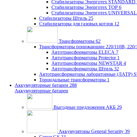
Стабилизаторы Энерготех STANDARD
Стабилизаторы Энерготех TOP
6
Стабилизаторы Энерготех UNIVERSAL
Стабилизаторы Штиль
25
Стабилизаторы для газовых котлов
12
Трансформаторы
62
Трансформаторы понижающие 220/110В, 220/
Автотрансформаторы ELECA
7
Автотрансформаторы Protector
1
Автотрансформаторы NEWSTAR
4
Автотрансформаторы Штиль
32
Автотрансформаторы лабораторные (ЛАТР)
Тороидальные трансформаторы
1
Аккумуляторные батареи
288
Аккумуляторные батареи
Выгодные предложения АКБ
29
Аккумуляторы General Security
39
Серия GS
23