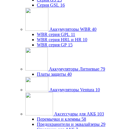
Серия GSL
16
Аккумуляторы WBR
40
WBR серия GPL
11
WBR серия HRL и HR
10
WBR серия GP
15
Аккумуляторы Литиевые
79
Платы защиты
40
Аккумуляторы Ventura
10
Аксессуары для АКБ
103
Перемычки и клеммы
58
Предохранители и эквалайзеры
29