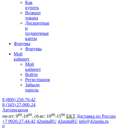
Как
купить
Возврат
товара
Дисконтные
и
подарочные
карты
Форумы
Форумы
Мой
кабинет
Мой
кабинет
Войти
Регистрация
Забыли
пароль
8 (800) 250-70-42
8 (343) 27-000-24
Авторизация
00
00
00
00
пн-пт: 9
-19
, сб-вс: 10
-15
EKT
Доставка по России
+7 9920-27-44-42
42unitaRU
42unitaRU
info@42unita.ru
0