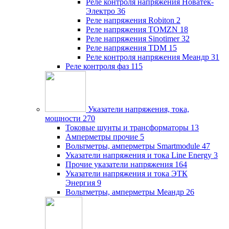
Реле контроля напряжения Новатек-
Электро
36
Реле напряжения Robiton
2
Реле напряжения TOMZN
18
Реле напряжения Sinotimer
32
Реле напряжения TDM
15
Реле контроля напряжения Меандр
31
Реле контроля фаз
115
Указатели напряжения, тока,
мощности
270
Токовые шунты и трансформаторы
13
Амперметры прочие
5
Вольтметры, амперметры Smartmodule
47
Указатели напряжения и тока Line Energy
3
Прочие указатели напряжения
164
Указатели напряжения и тока ЭТК
Энергия
9
Вольтметры, амперметры Меандр
26