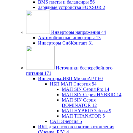
BMS платы и балансиры
56
Зарядные устройства FOXSUR
2
Инверторы напряжения
44
Автомобильные инверторы
13
Инверторы СибКонтакт
31
Источники бесперебойного
питания
171
Инверторы-ИБП МикроАРТ
60
ИБП МАП Энергия
54
МАП SIN Серия Pro
14
МАП SIN Серия HYBRID
14
МАП SIN Серия
DOMINATOR
12
МАП HYBRID 3 фазы
9
МАП TITANATOR
5
САП Энергия
5
ИБП для насосов и котлов отопления
(Уценка, Б/У)
4