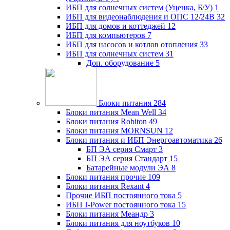
ИБП для солнечных систем (Уценка, Б/У)
1
ИБП для видеонаблюдения и ОПС 12/24В
32
ИБП для домов и коттеджей
12
ИБП для компьютеров
7
ИБП для насосов и котлов отопления
33
ИБП для солнечных систем
31
Доп. оборудование
5
Блоки питания
284
Блоки питания Mean Well
34
Блоки питания Robiton
49
Блоки питания MORNSUN
12
Блоки питания и ИБП Энергоавтоматика
26
БП ЭА серия Смарт
3
БП ЭА серия Стандарт
15
Батарейные модули ЭА
8
Блоки питания прочие
109
Блоки питания Rexant
4
Прочие ИБП постоянного тока
5
ИБП J-Power постоянного тока
15
Блоки питания Меандр
3
Блоки питания для ноутбуков
10