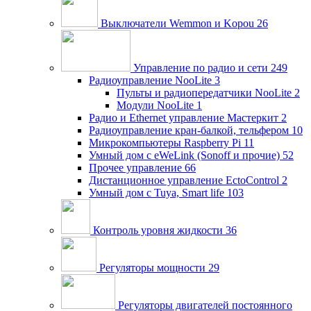
Выключатели Wemmon и Kopou
26
Управление по радио и сети
249
Радиоуправление NooLite
3
Пульты и радиопередатчики NooLite
2
Модули NooLite
1
Радио и Ethernet управление Мастеркит
2
Радиоуправление кран-балкой, тельфером
10
Микрокомпьютеры Raspberry Pi
11
Умный дом c eWeLink (Sonoff и прочие)
52
Прочее управление
66
Дистанционное управление EctoControl
2
Умный дом с Tuya, Smart life
103
Контроль уровня жидкости
36
Регуляторы мощности
29
Регуляторы двигателей постоянного