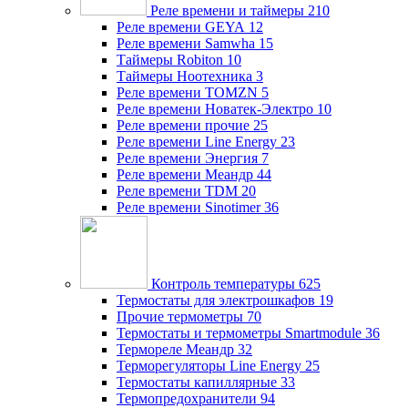
Реле времени и таймеры
210
Реле времени GEYA
12
Реле времени Samwha
15
Таймеры Robiton
10
Таймеры Ноотехника
3
Реле времени TOMZN
5
Реле времени Новатек-Электро
10
Реле времени прочие
25
Реле времени Line Energy
23
Реле времени Энергия
7
Реле времени Меандр
44
Реле времени TDM
20
Реле времени Sinotimer
36
Контроль температуры
625
Термостаты для электрошкафов
19
Прочие термометры
70
Термостаты и термометры Smartmodule
36
Термореле Меандр
32
Терморегуляторы Line Energy
25
Термостаты капиллярные
33
Термопредохранители
94