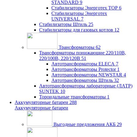
STANDARD
9
Стабилизаторы Энерготех TOP
6
Стабилизаторы Энерготех
UNIVERSAL
7
Стабилизаторы Штиль
25
Стабилизаторы для газовых котлов
12
Трансформаторы
62
Трансформаторы понижающие 220/110В,
220/100В, 220/120В
51
Автотрансформаторы ELECA
7
Автотрансформаторы Protector
1
Автотрансформаторы NEWSTAR
4
Автотрансформаторы Штиль
32
Автотрансформаторы лабораторные (ЛАТР)
SUNTEK
10
Тороидальные трансформаторы
1
Аккумуляторные батареи
288
Аккумуляторные батареи
Выгодные предложения АКБ
29