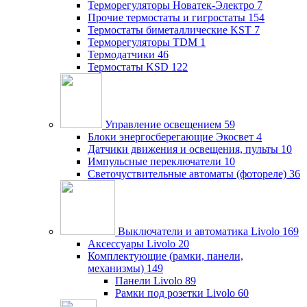
Терморегуляторы Новатек-Электро
7
Прочие термостаты и гигростаты
154
Термостаты биметаллические KST
7
Терморегуляторы TDM
1
Термодатчики
46
Термостаты KSD
122
Управление освещением
59
Блоки энергосберегающие Экосвет
4
Датчики движения и освещения, пульты
10
Импульсные переключатели
10
Светочуствительные автоматы (фотореле)
36
Выключатели и автоматика Livolo
169
Аксессуары Livolo
20
Комплектующие (рамки, панели,
механизмы)
149
Панели Livolo
89
Рамки под розетки Livolo
60