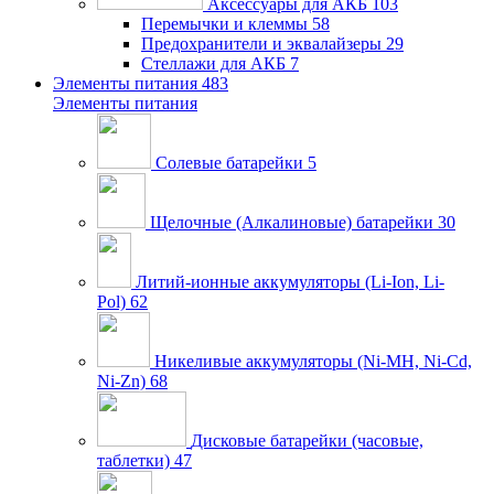
Аксессуары для АКБ
103
Перемычки и клеммы
58
Предохранители и эквалайзеры
29
Стеллажи для АКБ
7
Элементы питания
483
Элементы питания
Солевые батарейки
5
Щелочные (Алкалиновые) батарейки
30
Литий-ионные аккумуляторы (Li-Ion, Li-
Pol)
62
Никеливые аккумуляторы (Ni-MH, Ni-Cd,
Ni-Zn)
68
Дисковые батарейки (часовые,
таблетки)
47