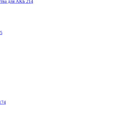
ства для АКБ
214
5
174