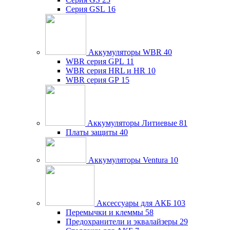
Серия GSL
16
Аккумуляторы WBR
40
WBR серия GPL
11
WBR серия HRL и HR
10
WBR серия GP
15
Аккумуляторы Литиевые
81
Платы защиты
40
Аккумуляторы Ventura
10
Аксессуары для АКБ
103
Перемычки и клеммы
58
Предохранители и эквалайзеры
29