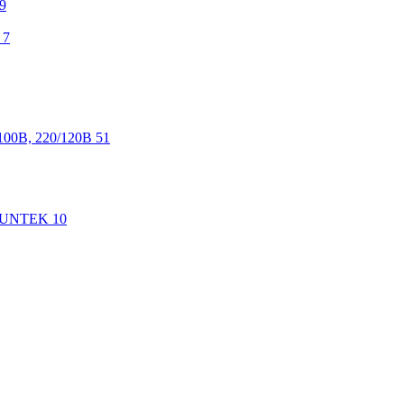
9
7
100В, 220/120В
51
 SUNTEK
10