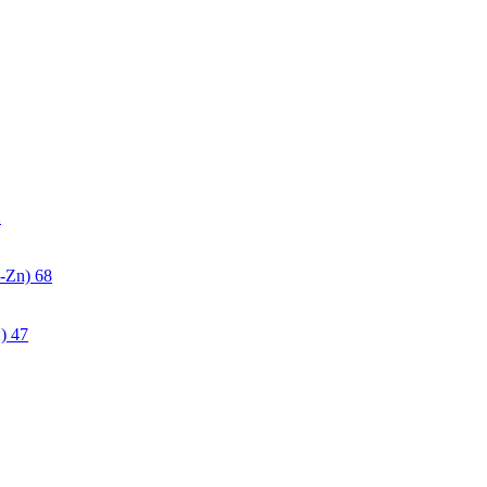
2
-Zn)
68
)
47