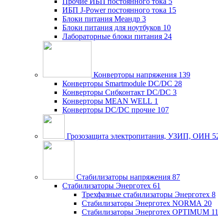
Прочие ИБП постоянного тока
5
ИБП J-Power постоянного тока
15
Блоки питания Меандр
3
Блоки питания для ноутбуков
10
Лабораторные блоки питания
24
Конверторы напряжения
139
Конверторы Smartmodule DC/DC
28
Конверторы Сибконтакт DC/DC
3
Конверторы MEAN WELL
1
Конверторы DC/DC прочие
107
Грозозащита электропитания, УЗИП, ОИН
5
Стабилизаторы напряжения
87
Стабилизаторы Энерготех
61
Трехфазные стабилизаторы Энерготех
8
Стабилизаторы Энерготех NORMA
20
Стабилизаторы Энерготех OPTIMUM
1