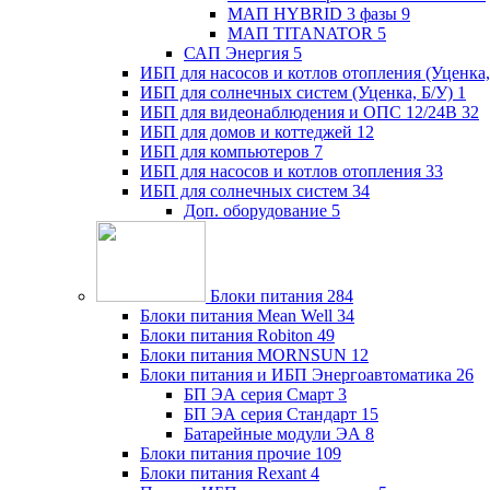
МАП HYBRID 3 фазы
9
МАП TITANATOR
5
САП Энергия
5
ИБП для насосов и котлов отопления (Уценка,
ИБП для солнечных систем (Уценка, Б/У)
1
ИБП для видеонаблюдения и ОПС 12/24В
32
ИБП для домов и коттеджей
12
ИБП для компьютеров
7
ИБП для насосов и котлов отопления
33
ИБП для солнечных систем
34
Доп. оборудование
5
Блоки питания
284
Блоки питания Mean Well
34
Блоки питания Robiton
49
Блоки питания MORNSUN
12
Блоки питания и ИБП Энергоавтоматика
26
БП ЭА серия Смарт
3
БП ЭА серия Стандарт
15
Батарейные модули ЭА
8
Блоки питания прочие
109
Блоки питания Rexant
4