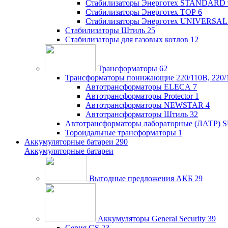
Стабилизаторы Энерготех STANDARD
Стабилизаторы Энерготех TOP
6
Стабилизаторы Энерготех UNIVERSAL
Стабилизаторы Штиль
25
Стабилизаторы для газовых котлов
12
Трансформаторы
62
Трансформаторы понижающие 220/110В, 220/
Автотрансформаторы ELECA
7
Автотрансформаторы Protector
1
Автотрансформаторы NEWSTAR
4
Автотрансформаторы Штиль
32
Автотрансформаторы лабораторные (ЛАТР)
Тороидальные трансформаторы
1
Аккумуляторные батареи
290
Аккумуляторные батареи
Выгодные предложения АКБ
29
Аккумуляторы General Security
39
Серия GS
23