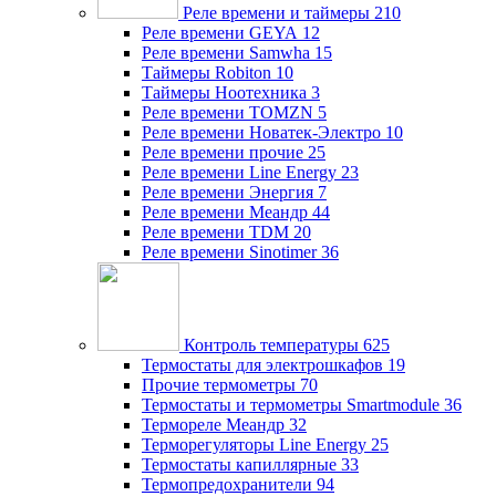
Реле времени и таймеры
210
Реле времени GEYA
12
Реле времени Samwha
15
Таймеры Robiton
10
Таймеры Ноотехника
3
Реле времени TOMZN
5
Реле времени Новатек-Электро
10
Реле времени прочие
25
Реле времени Line Energy
23
Реле времени Энергия
7
Реле времени Меандр
44
Реле времени TDM
20
Реле времени Sinotimer
36
Контроль температуры
625
Термостаты для электрошкафов
19
Прочие термометры
70
Термостаты и термометры Smartmodule
36
Термореле Меандр
32
Терморегуляторы Line Energy
25
Термостаты капиллярные
33
Термопредохранители
94