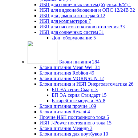
ИБП для солнечных систем (Уценка, Б/У)
1
ИБП для видеонаблюдения и ОПС 12/24В
32
ИБП для домов и коттеджей
12
ИБП для компьютеров
7
ИБП для насосов и котлов отопления
33
ИБП для солнечных систем
31
Доп. оборудование
5
Блоки питания
284
Блоки питания Mean Well
34
Блоки питания Robiton
49
Блоки питания MORNSUN
12
Блоки питания и ИБП Энергоавтоматика
26
БП ЭА серия Смарт
3
БП ЭА серия Стандарт
15
Батарейные модули ЭА
8
Блоки питания прочие
109
Блоки питания Rexant
4
Прочие ИБП постоянного тока
5
ИБП J-Power постоянного тока
15
Блоки питания Меандр
3
Блоки питания для ноутбуков
10