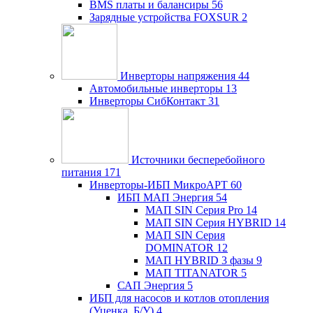
BMS платы и балансиры
56
Зарядные устройства FOXSUR
2
Инверторы напряжения
44
Автомобильные инверторы
13
Инверторы СибКонтакт
31
Источники бесперебойного
питания
171
Инверторы-ИБП МикроАРТ
60
ИБП МАП Энергия
54
МАП SIN Серия Pro
14
МАП SIN Серия HYBRID
14
МАП SIN Серия
DOMINATOR
12
МАП HYBRID 3 фазы
9
МАП TITANATOR
5
САП Энергия
5
ИБП для насосов и котлов отопления
(Уценка, Б/У)
4