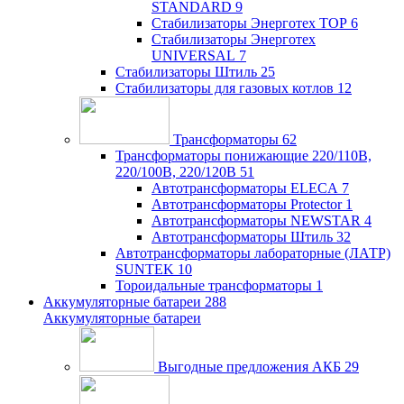
STANDARD
9
Стабилизаторы Энерготех TOP
6
Стабилизаторы Энерготех
UNIVERSAL
7
Стабилизаторы Штиль
25
Стабилизаторы для газовых котлов
12
Трансформаторы
62
Трансформаторы понижающие 220/110В,
220/100В, 220/120В
51
Автотрансформаторы ELECA
7
Автотрансформаторы Protector
1
Автотрансформаторы NEWSTAR
4
Автотрансформаторы Штиль
32
Автотрансформаторы лабораторные (ЛАТР)
SUNTEK
10
Тороидальные трансформаторы
1
Аккумуляторные батареи
288
Аккумуляторные батареи
Выгодные предложения АКБ
29