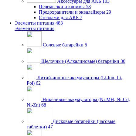
Аксессуары для АКБ
103
Перемычки и клеммы
58
Предохранители и эквалайзеры
29
Стеллажи для АКБ
7
Элементы питания
483
Элементы питания
Солевые батарейки
5
Щелочные (Алкалиновые) батарейки
30
Литий-ионные аккумуляторы (Li-Ion, Li-
Pol)
62
Никеливые аккумуляторы (Ni-MH, Ni-Cd,
Ni-Zn)
68
Дисковые батарейки (часовые,
таблетки)
47