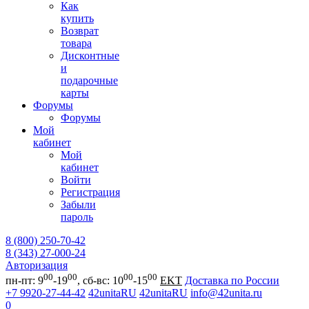
Как
купить
Возврат
товара
Дисконтные
и
подарочные
карты
Форумы
Форумы
Мой
кабинет
Мой
кабинет
Войти
Регистрация
Забыли
пароль
8 (800) 250-70-42
8 (343) 27-000-24
Авторизация
00
00
00
00
пн-пт: 9
-19
, сб-вс: 10
-15
EKT
Доставка по России
+7 9920-27-44-42
42unitaRU
42unitaRU
info@42unita.ru
0