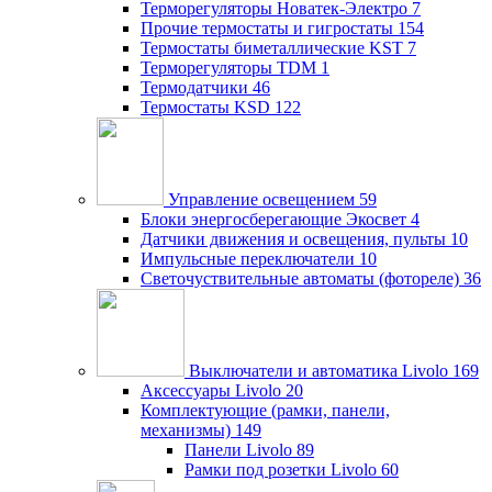
Терморегуляторы Новатек-Электро
7
Прочие термостаты и гигростаты
154
Термостаты биметаллические KST
7
Терморегуляторы TDM
1
Термодатчики
46
Термостаты KSD
122
Управление освещением
59
Блоки энергосберегающие Экосвет
4
Датчики движения и освещения, пульты
10
Импульсные переключатели
10
Светочуствительные автоматы (фотореле)
36
Выключатели и автоматика Livolo
169
Аксессуары Livolo
20
Комплектующие (рамки, панели,
механизмы)
149
Панели Livolo
89
Рамки под розетки Livolo
60