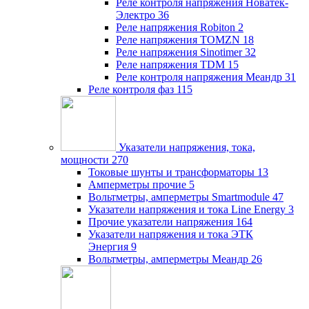
Реле контроля напряжения Новатек-
Электро
36
Реле напряжения Robiton
2
Реле напряжения TOMZN
18
Реле напряжения Sinotimer
32
Реле напряжения TDM
15
Реле контроля напряжения Меандр
31
Реле контроля фаз
115
Указатели напряжения, тока,
мощности
270
Токовые шунты и трансформаторы
13
Амперметры прочие
5
Вольтметры, амперметры Smartmodule
47
Указатели напряжения и тока Line Energy
3
Прочие указатели напряжения
164
Указатели напряжения и тока ЭТК
Энергия
9
Вольтметры, амперметры Меандр
26