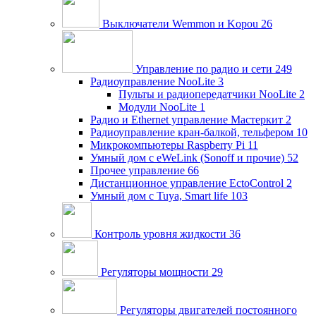
Выключатели Wemmon и Kopou
26
Управление по радио и сети
249
Радиоуправление NooLite
3
Пульты и радиопередатчики NooLite
2
Модули NooLite
1
Радио и Ethernet управление Мастеркит
2
Радиоуправление кран-балкой, тельфером
10
Микрокомпьютеры Raspberry Pi
11
Умный дом c eWeLink (Sonoff и прочие)
52
Прочее управление
66
Дистанционное управление EctoControl
2
Умный дом с Tuya, Smart life
103
Контроль уровня жидкости
36
Регуляторы мощности
29
Регуляторы двигателей постоянного