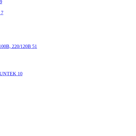
9
7
100В, 220/120В
51
 SUNTEK
10