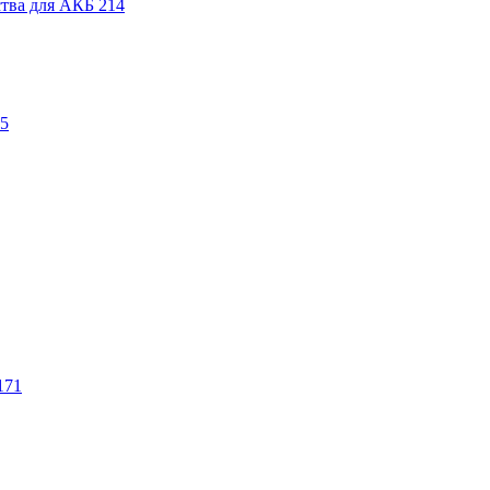
ства для АКБ
214
5
171