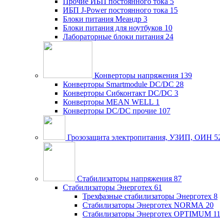
Прочие ИБП постоянного тока
5
ИБП J-Power постоянного тока
15
Блоки питания Меандр
3
Блоки питания для ноутбуков
10
Лабораторные блоки питания
24
Конверторы напряжения
139
Конверторы Smartmodule DC/DC
28
Конверторы Сибконтакт DC/DC
3
Конверторы MEAN WELL
1
Конверторы DC/DC прочие
107
Грозозащита электропитания, УЗИП, ОИН
5
Стабилизаторы напряжения
87
Стабилизаторы Энерготех
61
Трехфазные стабилизаторы Энерготех
8
Стабилизаторы Энерготех NORMA
20
Стабилизаторы Энерготех OPTIMUM
1