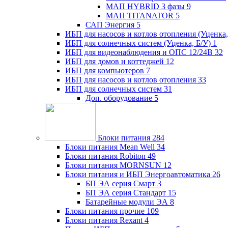
МАП HYBRID 3 фазы
9
МАП TITANATOR
5
САП Энергия
5
ИБП для насосов и котлов отопления (Уценка,
ИБП для солнечных систем (Уценка, Б/У)
1
ИБП для видеонаблюдения и ОПС 12/24В
32
ИБП для домов и коттеджей
12
ИБП для компьютеров
7
ИБП для насосов и котлов отопления
33
ИБП для солнечных систем
31
Доп. оборудование
5
Блоки питания
284
Блоки питания Mean Well
34
Блоки питания Robiton
49
Блоки питания MORNSUN
12
Блоки питания и ИБП Энергоавтоматика
26
БП ЭА серия Смарт
3
БП ЭА серия Стандарт
15
Батарейные модули ЭА
8
Блоки питания прочие
109
Блоки питания Rexant
4