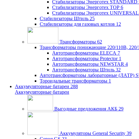
Стабилизаторы Энерготех STANDARD
Стабилизаторы Энерготех TOP
6
Стабилизаторы Энерготех UNIVERSAL
Стабилизаторы Штиль
25
Стабилизаторы для газовых котлов
12
Трансформаторы
62
Трансформаторы понижающие 220/110В, 220/
Автотрансформаторы ELECA
7
Автотрансформаторы Protector
1
Автотрансформаторы NEWSTAR
4
Автотрансформаторы Штиль
32
Автотрансформаторы лабораторные (ЛАТР)
Тороидальные трансформаторы
1
Аккумуляторные батареи
288
Аккумуляторные батареи
Выгодные предложения АКБ
29
Аккумуляторы General Security
39
Серия GS
23