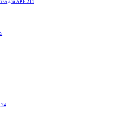
ства для АКБ
214
5
174