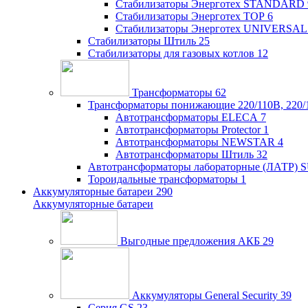
Стабилизаторы Энерготех STANDARD
Стабилизаторы Энерготех TOP
6
Стабилизаторы Энерготех UNIVERSAL
Стабилизаторы Штиль
25
Стабилизаторы для газовых котлов
12
Трансформаторы
62
Трансформаторы понижающие 220/110В, 220/
Автотрансформаторы ELECA
7
Автотрансформаторы Protector
1
Автотрансформаторы NEWSTAR
4
Автотрансформаторы Штиль
32
Автотрансформаторы лабораторные (ЛАТР)
Тороидальные трансформаторы
1
Аккумуляторные батареи
290
Аккумуляторные батареи
Выгодные предложения АКБ
29
Аккумуляторы General Security
39
Серия GS
23