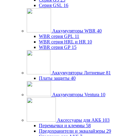
Серия GSL
16
Аккумуляторы WBR
40
WBR серия GPL
11
WBR серия HRL и HR
10
WBR серия GP
15
Аккумуляторы Литиевые
81
Платы защиты
40
Аккумуляторы Ventura
10
Аксессуары для АКБ
103
Перемычки и клеммы
58
Предохранители и эквалайзеры
29