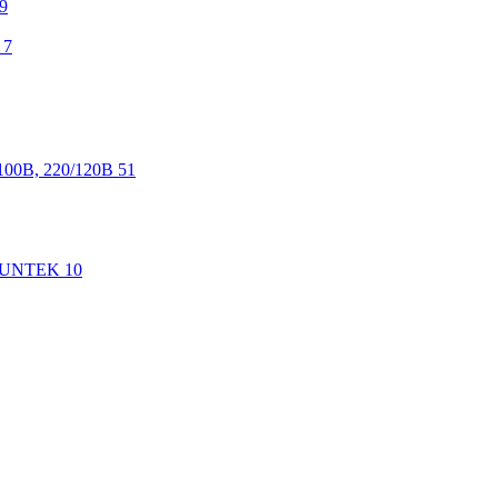
9
7
100В, 220/120В
51
 SUNTEK
10