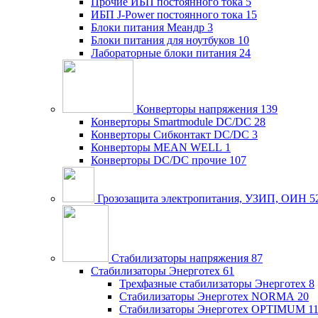
Прочие ИБП постоянного тока
5
ИБП J-Power постоянного тока
15
Блоки питания Меандр
3
Блоки питания для ноутбуков
10
Лабораторные блоки питания
24
Конверторы напряжения
139
Конверторы Smartmodule DC/DC
28
Конверторы Сибконтакт DC/DC
3
Конверторы MEAN WELL
1
Конверторы DC/DC прочие
107
Грозозащита электропитания, УЗИП, ОИН
5
Стабилизаторы напряжения
87
Стабилизаторы Энерготех
61
Трехфазные стабилизаторы Энерготех
8
Стабилизаторы Энерготех NORMA
20
Стабилизаторы Энерготех OPTIMUM
1