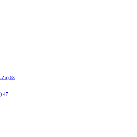
2
-Zn)
68
)
47