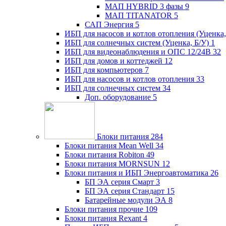
МАП HYBRID 3 фазы
9
МАП TITANATOR
5
САП Энергия
5
ИБП для насосов и котлов отопления (Уценка,
ИБП для солнечных систем (Уценка, Б/У)
1
ИБП для видеонаблюдения и ОПС 12/24В
32
ИБП для домов и коттеджей
12
ИБП для компьютеров
7
ИБП для насосов и котлов отопления
33
ИБП для солнечных систем
34
Доп. оборудование
5
Блоки питания
284
Блоки питания Mean Well
34
Блоки питания Robiton
49
Блоки питания MORNSUN
12
Блоки питания и ИБП Энергоавтоматика
26
БП ЭА серия Смарт
3
БП ЭА серия Стандарт
15
Батарейные модули ЭА
8
Блоки питания прочие
109
Блоки питания Rexant
4