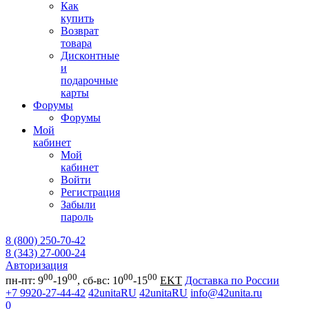
Как
купить
Возврат
товара
Дисконтные
и
подарочные
карты
Форумы
Форумы
Мой
кабинет
Мой
кабинет
Войти
Регистрация
Забыли
пароль
8 (800) 250-70-42
8 (343) 27-000-24
Авторизация
00
00
00
00
пн-пт: 9
-19
, сб-вс: 10
-15
EKT
Доставка по России
+7 9920-27-44-42
42unitaRU
42unitaRU
info@42unita.ru
0