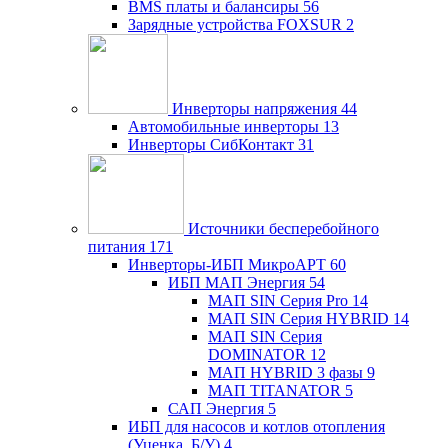
BMS платы и балансиры
56
Зарядные устройства FOXSUR
2
Инверторы напряжения
44
Автомобильные инверторы
13
Инверторы СибКонтакт
31
Источники бесперебойного
питания
171
Инверторы-ИБП МикроАРТ
60
ИБП МАП Энергия
54
МАП SIN Серия Pro
14
МАП SIN Серия HYBRID
14
МАП SIN Серия
DOMINATOR
12
МАП HYBRID 3 фазы
9
МАП TITANATOR
5
САП Энергия
5
ИБП для насосов и котлов отопления
(Уценка, Б/У)
4