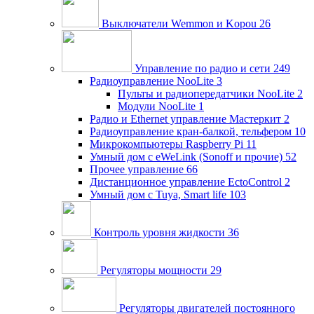
Выключатели Wemmon и Kopou
26
Управление по радио и сети
249
Радиоуправление NooLite
3
Пульты и радиопередатчики NooLite
2
Модули NooLite
1
Радио и Ethernet управление Мастеркит
2
Радиоуправление кран-балкой, тельфером
10
Микрокомпьютеры Raspberry Pi
11
Умный дом c eWeLink (Sonoff и прочие)
52
Прочее управление
66
Дистанционное управление EctoControl
2
Умный дом с Tuya, Smart life
103
Контроль уровня жидкости
36
Регуляторы мощности
29
Регуляторы двигателей постоянного