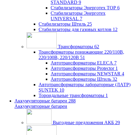
STANDARD
9
Стабилизаторы Энерготех TOP
6
Стабилизаторы Энерготех
UNIVERSAL
7
Стабилизаторы Штиль
25
Стабилизаторы для газовых котлов
12
Трансформаторы
62
Трансформаторы понижающие 220/110В,
220/100В, 220/120В
51
Автотрансформаторы ELECA
7
Автотрансформаторы Protector
1
Автотрансформаторы NEWSTAR
4
Автотрансформаторы Штиль
32
Автотрансформаторы лабораторные (ЛАТР)
SUNTEK
10
Тороидальные трансформаторы
1
Аккумуляторные батареи
288
Аккумуляторные батареи
Выгодные предложения АКБ
29