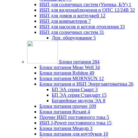
ИБП для солнечных систем (Уценка, Б/У)
1
ИБП для видеонаблюдения и ОПС 12/24В
32
ИБП для домов и коттеджей
12
ИБП для компьютеров
7
ИБП для насосов и котлов отопления
33
ИБП для солнечных систем
31
Доп. оборудование
5
Блоки питания
284
Блоки питания Mean Well
34
Блоки питания Robiton
49
Блоки питания MORNSUN
12
Блоки питания и ИБП Энергоавтоматика
26
БП ЭА серия Смарт
3
БП ЭА серия Стандарт
15
Батарейные модули ЭА
8
Блоки питания прочие
109
Блоки питания Rexant
4
Прочие ИБП постоянного тока
5
ИБП J-Power постоянного тока
15
Блоки питания Меандр
3
Блоки питания для ноутбуков
10