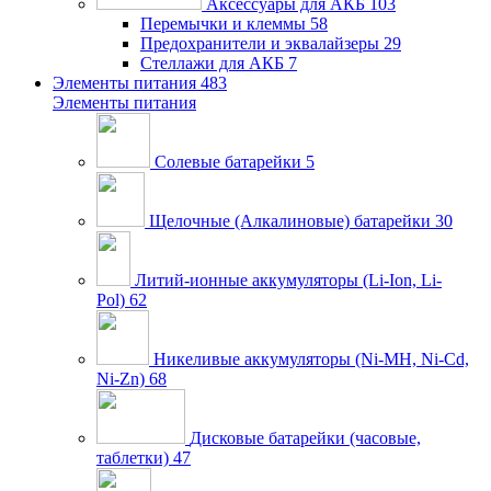
Аксессуары для АКБ
103
Перемычки и клеммы
58
Предохранители и эквалайзеры
29
Стеллажи для АКБ
7
Элементы питания
483
Элементы питания
Солевые батарейки
5
Щелочные (Алкалиновые) батарейки
30
Литий-ионные аккумуляторы (Li-Ion, Li-
Pol)
62
Никеливые аккумуляторы (Ni-MH, Ni-Cd,
Ni-Zn)
68
Дисковые батарейки (часовые,
таблетки)
47