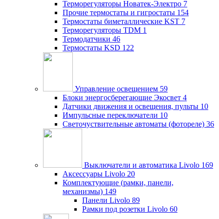
Терморегуляторы Новатек-Электро
7
Прочие термостаты и гигростаты
154
Термостаты биметаллические KST
7
Терморегуляторы TDM
1
Термодатчики
46
Термостаты KSD
122
Управление освещением
59
Блоки энергосберегающие Экосвет
4
Датчики движения и освещения, пульты
10
Импульсные переключатели
10
Светочуствительные автоматы (фотореле)
36
Выключатели и автоматика Livolo
169
Аксессуары Livolo
20
Комплектующие (рамки, панели,
механизмы)
149
Панели Livolo
89
Рамки под розетки Livolo
60