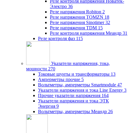
Реле контроля напряжения Новатек-
Электро
36
Реле напряжения Robiton
2
Реле напряжения TOMZN
18
Реле напряжения Sinotimer
32
Реле напряжения TDM
15
Реле контроля напряжения Меандр
31
Реле контроля фаз
115
Указатели напряжения, тока,
мощности
270
Токовые шунты и трансформаторы
13
Амперметры прочие
5
Вольтметры, амперметры Smartmodule
47
Указатели напряжения и тока Line Energy
3
Прочие указатели напряжения
164
Указатели напряжения и тока ЭТК
Энергия
9
Вольтметры, амперметры Меандр
26