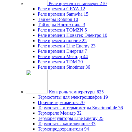
Реле времени и таймеры
210
Реле времени GEYA
12
Реле времени Samwha
15
Таймеры Robiton
10
Таймеры Ноотехника
3
Реле времени TOMZN
5
Реле времени Новатек-Электро
10
Реле времени прочие
25
Реле времени Line Energy
23
Реле времени Энергия
7
Реле времени Меандр
44
Реле времени TDM
20
Реле времени Sinotimer
36
Контроль температуры
625
Термостаты для электрошкафов
19
Прочие термометры
70
Термостаты и термометры Smartmodule
36
Термореле Меандр
32
Терморегуляторы Line Energy
25
Термостаты капиллярные
33
Термопредохранители
94