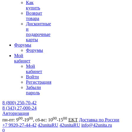
Как
купить
Возврат
товара
Дисконтные
и
подарочные
карты
Форумы
Форумы
Мой
кабинет
Мой
кабинет
Войти
Регистрация
Забыли
пароль
8 (800) 250-70-42
8 (343) 27-000-24
Авторизация
00
00
00
00
пн-пт: 9
-19
, сб-вс: 10
-15
EKT
Доставка по России
+7 9920-27-44-42
42unitaRU
42unitaRU
info@42unita.ru
0