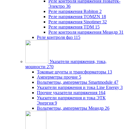
Реле контроля напряжения Новатек-
Электро
36
Реле напряжения Robiton
2
Реле напряжения TOMZN
18
Реле напряжения Sinotimer
32
Реле напряжения TDM
15
Реле контроля напряжения Меандр
31
Реле контроля фаз
115
Указатели напряжения, тока,
мощности
270
Токовые шунты и трансформаторы
13
Амперметры прочие
5
Вольтметры, амперметры Smartmodule
47
Указатели напряжения и тока Line Energy
3
Прочие указатели напряжения
164
Указатели напряжения и тока ЭТК
Энергия
9
Вольтметры, амперметры Меандр
26