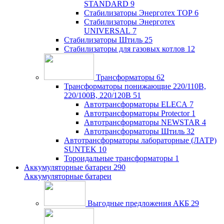
STANDARD
9
Стабилизаторы Энерготех TOP
6
Стабилизаторы Энерготех
UNIVERSAL
7
Стабилизаторы Штиль
25
Стабилизаторы для газовых котлов
12
Трансформаторы
62
Трансформаторы понижающие 220/110В,
220/100В, 220/120В
51
Автотрансформаторы ELECA
7
Автотрансформаторы Protector
1
Автотрансформаторы NEWSTAR
4
Автотрансформаторы Штиль
32
Автотрансформаторы лабораторные (ЛАТР)
SUNTEK
10
Тороидальные трансформаторы
1
Аккумуляторные батареи
290
Аккумуляторные батареи
Выгодные предложения АКБ
29