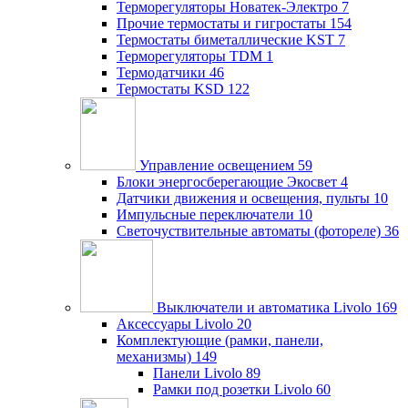
Терморегуляторы Новатек-Электро
7
Прочие термостаты и гигростаты
154
Термостаты биметаллические KST
7
Терморегуляторы TDM
1
Термодатчики
46
Термостаты KSD
122
Управление освещением
59
Блоки энергосберегающие Экосвет
4
Датчики движения и освещения, пульты
10
Импульсные переключатели
10
Светочуствительные автоматы (фотореле)
36
Выключатели и автоматика Livolo
169
Аксессуары Livolo
20
Комплектующие (рамки, панели,
механизмы)
149
Панели Livolo
89
Рамки под розетки Livolo
60