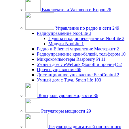
Выключатели Wemmon и Kopou
26
Управление по радио и сети
249
Радиоуправление NooLite
3
Пульты и радиопередатчики NooLite
2
Модули NooLite
1
Радио и Ethernet управление Мастеркит
2
Радиоуправление кран-балкой, тельфером
10
Микрокомпьютеры Raspberry Pi
11
Умный дом c eWeLink (Sonoff и прочие)
52
Прочее управление
66
Дистанционное управление EctoControl
2
Умный дом с Tuya, Smart life
103
Контроль уровня жидкости
36
Регуляторы мощности
29
Регуляторы двигателей постоянного