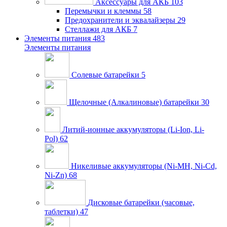
Аксессуары для АКБ
103
Перемычки и клеммы
58
Предохранители и эквалайзеры
29
Стеллажи для АКБ
7
Элементы питания
483
Элементы питания
Солевые батарейки
5
Щелочные (Алкалиновые) батарейки
30
Литий-ионные аккумуляторы (Li-Ion, Li-
Pol)
62
Никеливые аккумуляторы (Ni-MH, Ni-Cd,
Ni-Zn)
68
Дисковые батарейки (часовые,
таблетки)
47