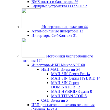
BMS платы и балансиры
56
Зарядные устройства FOXSUR
2
Инверторы напряжения
44
Автомобильные инверторы
13
Инверторы СибКонтакт
31
Источники бесперебойного
питания
174
Инверторы-ИБП МикроАРТ
60
ИБП МАП Энергия
54
МАП SIN Серия Pro
14
МАП SIN Серия HYBRID
14
МАП SIN Серия
DOMINATOR
12
МАП HYBRID 3 фазы
9
МАП TITANATOR
5
САП Энергия
5
ИБП для насосов и котлов отопления
(Уценка, Б/У)
4