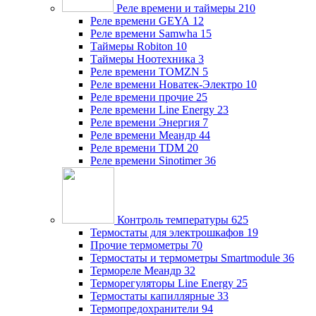
Реле времени и таймеры
210
Реле времени GEYA
12
Реле времени Samwha
15
Таймеры Robiton
10
Таймеры Ноотехника
3
Реле времени TOMZN
5
Реле времени Новатек-Электро
10
Реле времени прочие
25
Реле времени Line Energy
23
Реле времени Энергия
7
Реле времени Меандр
44
Реле времени TDM
20
Реле времени Sinotimer
36
Контроль температуры
625
Термостаты для электрошкафов
19
Прочие термометры
70
Термостаты и термометры Smartmodule
36
Термореле Меандр
32
Терморегуляторы Line Energy
25
Термостаты капиллярные
33
Термопредохранители
94