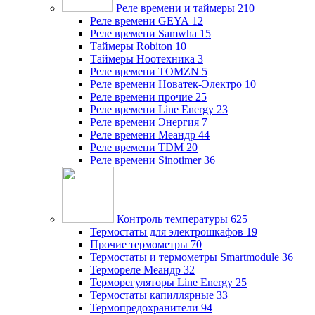
Реле времени и таймеры
210
Реле времени GEYA
12
Реле времени Samwha
15
Таймеры Robiton
10
Таймеры Ноотехника
3
Реле времени TOMZN
5
Реле времени Новатек-Электро
10
Реле времени прочие
25
Реле времени Line Energy
23
Реле времени Энергия
7
Реле времени Меандр
44
Реле времени TDM
20
Реле времени Sinotimer
36
Контроль температуры
625
Термостаты для электрошкафов
19
Прочие термометры
70
Термостаты и термометры Smartmodule
36
Термореле Меандр
32
Терморегуляторы Line Energy
25
Термостаты капиллярные
33
Термопредохранители
94