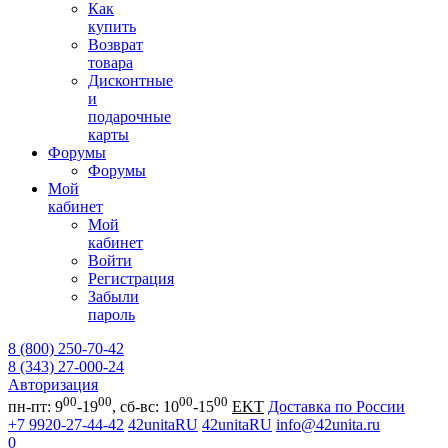
Как
купить
Возврат
товара
Дисконтные
и
подарочные
карты
Форумы
Форумы
Мой
кабинет
Мой
кабинет
Войти
Регистрация
Забыли
пароль
8 (800) 250-70-42
8 (343) 27-000-24
Авторизация
00
00
00
00
пн-пт: 9
-19
, сб-вс: 10
-15
EKT
Доставка по России
+7 9920-27-44-42
42unitaRU
42unitaRU
info@42unita.ru
0