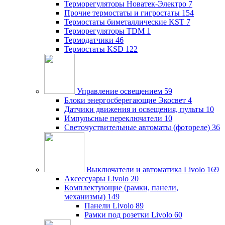
Терморегуляторы Новатек-Электро
7
Прочие термостаты и гигростаты
154
Термостаты биметаллические KST
7
Терморегуляторы TDM
1
Термодатчики
46
Термостаты KSD
122
Управление освещением
59
Блоки энергосберегающие Экосвет
4
Датчики движения и освещения, пульты
10
Импульсные переключатели
10
Светочуствительные автоматы (фотореле)
36
Выключатели и автоматика Livolo
169
Аксессуары Livolo
20
Комплектующие (рамки, панели,
механизмы)
149
Панели Livolo
89
Рамки под розетки Livolo
60