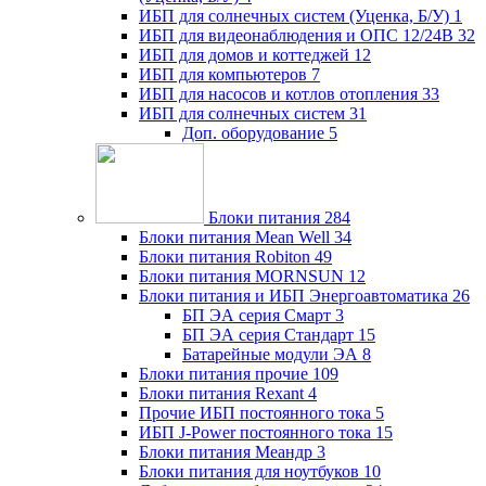
ИБП для солнечных систем (Уценка, Б/У)
1
ИБП для видеонаблюдения и ОПС 12/24В
32
ИБП для домов и коттеджей
12
ИБП для компьютеров
7
ИБП для насосов и котлов отопления
33
ИБП для солнечных систем
31
Доп. оборудование
5
Блоки питания
284
Блоки питания Mean Well
34
Блоки питания Robiton
49
Блоки питания MORNSUN
12
Блоки питания и ИБП Энергоавтоматика
26
БП ЭА серия Смарт
3
БП ЭА серия Стандарт
15
Батарейные модули ЭА
8
Блоки питания прочие
109
Блоки питания Rexant
4
Прочие ИБП постоянного тока
5
ИБП J-Power постоянного тока
15
Блоки питания Меандр
3
Блоки питания для ноутбуков
10