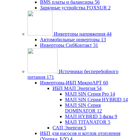
BMS платы и балансиры
56
Зарядные устройства FOXSUR
2
Инверторы напряжения
44
Автомобильные инверторы
13
Инверторы СибКонтакт
31
Источники бесперебойного
питания
171
Инверторы-ИБП МикроАРТ
60
ИБП МАП Энергия
54
МАП SIN Серия Pro
14
МАП SIN Серия HYBRID
14
МАП SIN Серия
DOMINATOR
12
МАП HYBRID 3 фазы
9
МАП TITANATOR
5
САП Энергия
5
ИБП для насосов и котлов отопления
(Уценка, Б/У)
4