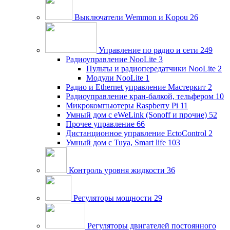
Выключатели Wemmon и Kopou
26
Управление по радио и сети
249
Радиоуправление NooLite
3
Пульты и радиопередатчики NooLite
2
Модули NooLite
1
Радио и Ethernet управление Мастеркит
2
Радиоуправление кран-балкой, тельфером
10
Микрокомпьютеры Raspberry Pi
11
Умный дом c eWeLink (Sonoff и прочие)
52
Прочее управление
66
Дистанционное управление EctoControl
2
Умный дом с Tuya, Smart life
103
Контроль уровня жидкости
36
Регуляторы мощности
29
Регуляторы двигателей постоянного