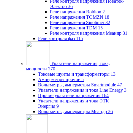
Реле контроля напряжения Новатек-
Электро
36
Реле напряжения Robiton
2
Реле напряжения TOMZN
18
Реле напряжения Sinotimer
32
Реле напряжения TDM
15
Реле контроля напряжения Меандр
31
Реле контроля фаз
115
Указатели напряжения, тока,
мощности
270
Токовые шунты и трансформаторы
13
Амперметры прочие
5
Вольтметры, амперметры Smartmodule
47
Указатели напряжения и тока Line Energy
3
Прочие указатели напряжения
164
Указатели напряжения и тока ЭТК
Энергия
9
Вольтметры, амперметры Меандр
26