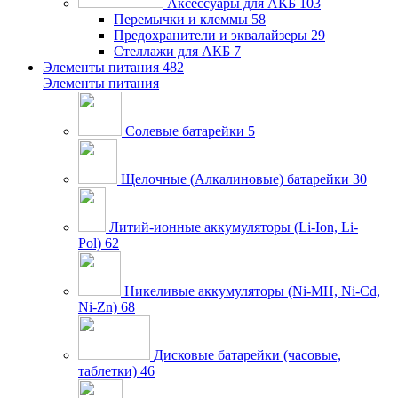
Аксессуары для АКБ
103
Перемычки и клеммы
58
Предохранители и эквалайзеры
29
Стеллажи для АКБ
7
Элементы питания
482
Элементы питания
Солевые батарейки
5
Щелочные (Алкалиновые) батарейки
30
Литий-ионные аккумуляторы (Li-Ion, Li-
Pol)
62
Никеливые аккумуляторы (Ni-MH, Ni-Cd,
Ni-Zn)
68
Дисковые батарейки (часовые,
таблетки)
46