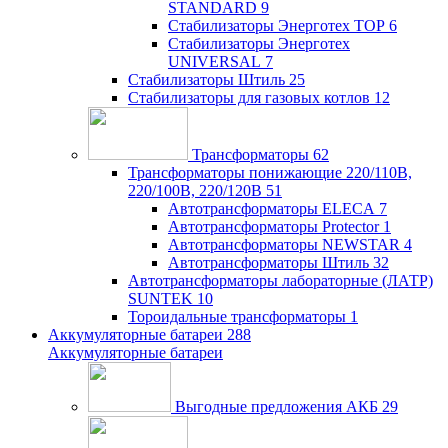
STANDARD
9
Стабилизаторы Энерготех TOP
6
Стабилизаторы Энерготех
UNIVERSAL
7
Стабилизаторы Штиль
25
Стабилизаторы для газовых котлов
12
Трансформаторы
62
Трансформаторы понижающие 220/110В,
220/100В, 220/120В
51
Автотрансформаторы ELECA
7
Автотрансформаторы Protector
1
Автотрансформаторы NEWSTAR
4
Автотрансформаторы Штиль
32
Автотрансформаторы лабораторные (ЛАТР)
SUNTEK
10
Тороидальные трансформаторы
1
Аккумуляторные батареи
288
Аккумуляторные батареи
Выгодные предложения АКБ
29