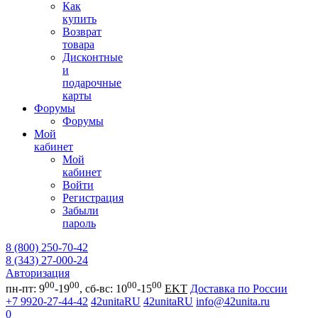
Как
купить
Возврат
товара
Дисконтные
и
подарочные
карты
Форумы
Форумы
Мой
кабинет
Мой
кабинет
Войти
Регистрация
Забыли
пароль
8 (800) 250-70-42
8 (343) 27-000-24
Авторизация
00
00
00
00
пн-пт: 9
-19
, сб-вс: 10
-15
EKT
Доставка по России
+7 9920-27-44-42
42unitaRU
42unitaRU
info@42unita.ru
0