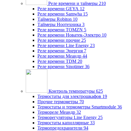
Реле времени и таймеры
210
Реле времени GEYA
12
Реле времени Samwha
15
Таймеры Robiton
10
Таймеры Ноотехника
3
Реле времени TOMZN
5
Реле времени Новатек-Электро
10
Реле времени прочие
25
Реле времени Line Energy
23
Реле времени Энергия
7
Реле времени Меандр
44
Реле времени TDM
20
Реле времени Sinotimer
36
Контроль температуры
625
Термостаты для электрошкафов
19
Прочие термометры
70
Термостаты и термометры Smartmodule
36
Термореле Меандр
32
Терморегуляторы Line Energy
25
Термостаты капиллярные
33
Термопредохранители
94