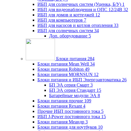
ИБП для солнечных систем (Уценка, Б/У)
1
ИБП для видеонаблюдения и ОПС 12/24В
32
ИБП для домов и коттеджей
12
ИБП для компьютеров
7
ИБП для насосов и котлов отопления
33
ИБП для солнечных систем
34
Доп. оборудование
5
Блоки питания
284
Блоки питания Mean Well
34
Блоки питания Robiton
49
Блоки питания MORNSUN
12
Блоки питания и ИБП Энергоавтоматика
26
БП ЭА серия Смарт
3
БП ЭА серия Стандарт
15
Батарейные модули ЭА
8
Блоки питания прочие
109
Блоки питания Rexant
4
Прочие ИБП постоянного тока
5
ИБП J-Power постоянного тока
15
Блоки питания Меандр
3
Блоки питания для ноутбуков
10