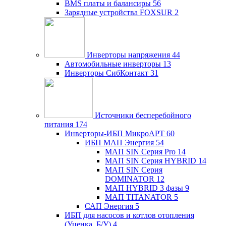
BMS платы и балансиры
56
Зарядные устройства FOXSUR
2
Инверторы напряжения
44
Автомобильные инверторы
13
Инверторы СибКонтакт
31
Источники бесперебойного
питания
174
Инверторы-ИБП МикроАРТ
60
ИБП МАП Энергия
54
МАП SIN Серия Pro
14
МАП SIN Серия HYBRID
14
МАП SIN Серия
DOMINATOR
12
МАП HYBRID 3 фазы
9
МАП TITANATOR
5
САП Энергия
5
ИБП для насосов и котлов отопления
(Уценка, Б/У)
4