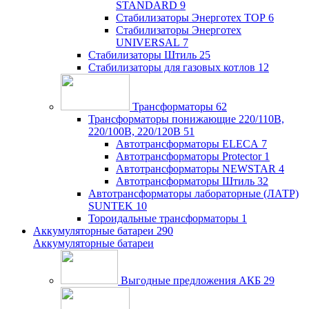
STANDARD
9
Стабилизаторы Энерготех TOP
6
Стабилизаторы Энерготех
UNIVERSAL
7
Стабилизаторы Штиль
25
Стабилизаторы для газовых котлов
12
Трансформаторы
62
Трансформаторы понижающие 220/110В,
220/100В, 220/120В
51
Автотрансформаторы ELECA
7
Автотрансформаторы Protector
1
Автотрансформаторы NEWSTAR
4
Автотрансформаторы Штиль
32
Автотрансформаторы лабораторные (ЛАТР)
SUNTEK
10
Тороидальные трансформаторы
1
Аккумуляторные батареи
290
Аккумуляторные батареи
Выгодные предложения АКБ
29