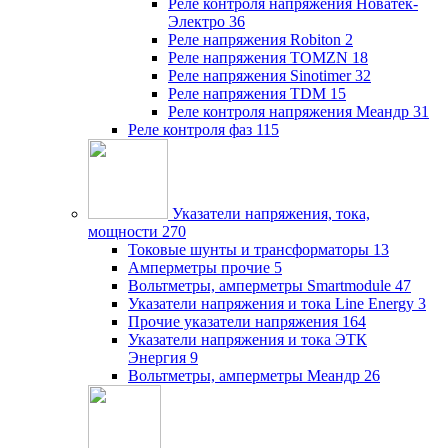
Реле контроля напряжения Новатек-
Электро
36
Реле напряжения Robiton
2
Реле напряжения TOMZN
18
Реле напряжения Sinotimer
32
Реле напряжения TDM
15
Реле контроля напряжения Меандр
31
Реле контроля фаз
115
Указатели напряжения, тока,
мощности
270
Токовые шунты и трансформаторы
13
Амперметры прочие
5
Вольтметры, амперметры Smartmodule
47
Указатели напряжения и тока Line Energy
3
Прочие указатели напряжения
164
Указатели напряжения и тока ЭТК
Энергия
9
Вольтметры, амперметры Меандр
26