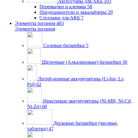
Аксессуары для АКБ
103
Перемычки и клеммы
58
Предохранители и эквалайзеры
29
Стеллажи для АКБ
7
Элементы питания
483
Элементы питания
Солевые батарейки
5
Щелочные (Алкалиновые) батарейки
30
Литий-ионные аккумуляторы (Li-Ion, Li-
Pol)
62
Никеливые аккумуляторы (Ni-MH, Ni-Cd,
Ni-Zn)
68
Дисковые батарейки (часовые,
таблетки)
47