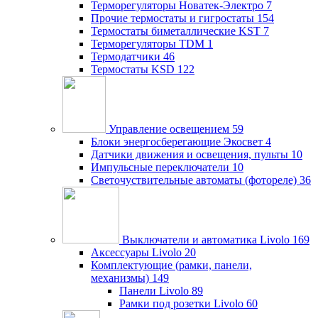
Терморегуляторы Новатек-Электро
7
Прочие термостаты и гигростаты
154
Термостаты биметаллические KST
7
Терморегуляторы TDM
1
Термодатчики
46
Термостаты KSD
122
Управление освещением
59
Блоки энергосберегающие Экосвет
4
Датчики движения и освещения, пульты
10
Импульсные переключатели
10
Светочуствительные автоматы (фотореле)
36
Выключатели и автоматика Livolo
169
Аксессуары Livolo
20
Комплектующие (рамки, панели,
механизмы)
149
Панели Livolo
89
Рамки под розетки Livolo
60