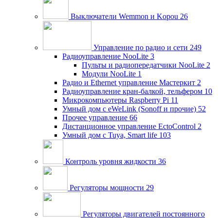
Выключатели Wemmon и Kopou
26
Управление по радио и сети
249
Радиоуправление NooLite
3
Пульты и радиопередатчики NooLite
2
Модули NooLite
1
Радио и Ethernet управление Мастеркит
2
Радиоуправление кран-балкой, тельфером
10
Микрокомпьютеры Raspberry Pi
11
Умный дом c eWeLink (Sonoff и прочие)
52
Прочее управление
66
Дистанционное управление EctoControl
2
Умный дом с Tuya, Smart life
103
Контроль уровня жидкости
36
Регуляторы мощности
29
Регуляторы двигателей постоянного