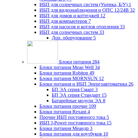
ИБП для солнечных систем (Уценка, Б/У)
1
ИБП для видеонаблюдения и ОПС 12/24В
32
ИБП для домов и коттеджей
12
ИБП для компьютеров
7
ИБП для насосов и котлов отопления
33
ИБП для солнечных систем
33
Доп. оборудование
5
Блоки питания
284
Блоки питания Mean Well
34
Блоки питания Robiton
49
Блоки питания MORNSUN
12
Блоки питания и ИБП Энергоавтоматика
26
БП ЭА серия Смарт
3
БП ЭА серия Стандарт
15
Батарейные модули ЭА
8
Блоки питания прочие
109
Блоки питания Rexant
4
Прочие ИБП постоянного тока
5
ИБП J-Power постоянного тока
15
Блоки питания Меандр
3
Блоки питания для ноутбуков
10