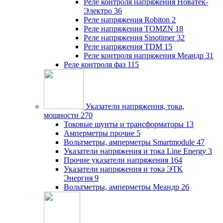
Реле контроля напряжения Новатек-
Электро
36
Реле напряжения Robiton
2
Реле напряжения TOMZN
18
Реле напряжения Sinotimer
32
Реле напряжения TDM
15
Реле контроля напряжения Меандр
31
Реле контроля фаз
115
Указатели напряжения, тока,
мощности
270
Токовые шунты и трансформаторы
13
Амперметры прочие
5
Вольтметры, амперметры Smartmodule
47
Указатели напряжения и тока Line Energy
3
Прочие указатели напряжения
164
Указатели напряжения и тока ЭТК
Энергия
9
Вольтметры, амперметры Меандр
26