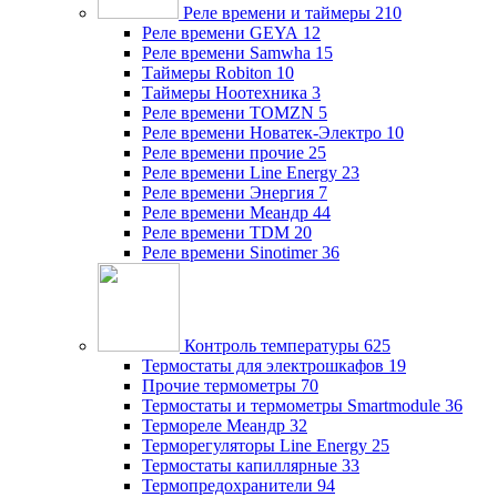
Реле времени и таймеры
210
Реле времени GEYA
12
Реле времени Samwha
15
Таймеры Robiton
10
Таймеры Ноотехника
3
Реле времени TOMZN
5
Реле времени Новатек-Электро
10
Реле времени прочие
25
Реле времени Line Energy
23
Реле времени Энергия
7
Реле времени Меандр
44
Реле времени TDM
20
Реле времени Sinotimer
36
Контроль температуры
625
Термостаты для электрошкафов
19
Прочие термометры
70
Термостаты и термометры Smartmodule
36
Термореле Меандр
32
Терморегуляторы Line Energy
25
Термостаты капиллярные
33
Термопредохранители
94