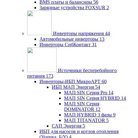
BMS платы и балансиры
56
Зарядные устройства FOXSUR
2
Инверторы напряжения
44
Автомобильные инверторы
13
Инверторы СибКонтакт
31
Источники бесперебойного
питания
173
Инверторы-ИБП МикроАРТ
60
ИБП МАП Энергия
54
МАП SIN Серия Pro
14
МАП SIN Серия HYBRID
14
МАП SIN Серия
DOMINATOR
12
МАП HYBRID 3 фазы
9
МАП TITANATOR
5
САП Энергия
5
ИБП для насосов и котлов отопления
(Уценка, Б/У)
4