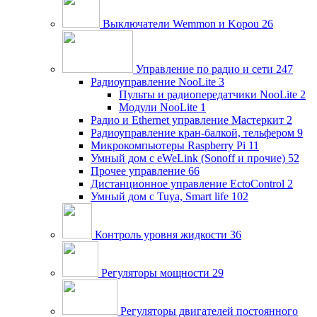
Выключатели Wemmon и Kopou
26
Управление по радио и сети
247
Радиоуправление NooLite
3
Пульты и радиопередатчики NooLite
2
Модули NooLite
1
Радио и Ethernet управление Мастеркит
2
Радиоуправление кран-балкой, тельфером
9
Микрокомпьютеры Raspberry Pi
11
Умный дом c eWeLink (Sonoff и прочие)
52
Прочее управление
66
Дистанционное управление EctoControl
2
Умный дом с Tuya, Smart life
102
Контроль уровня жидкости
36
Регуляторы мощности
29
Регуляторы двигателей постоянного