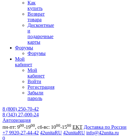
Как
купить
Возврат
товара
Дисконтные
и
подарочные
карты
Форумы
Форумы
Мой
кабинет
Мой
кабинет
Войти
Регистрация
Забыли
пароль
8 (800) 250-70-42
8 (343) 27-000-24
Авторизация
00
00
00
00
пн-пт: 9
-19
, сб-вс: 10
-15
EKT
Доставка по России
+7 9920-27-44-42
42unitaRU
42unitaRU
info@42unita.ru
0