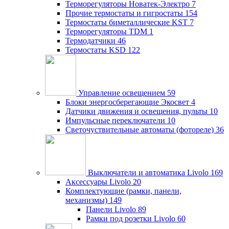
Терморегуляторы Новатек-Электро
7
Прочие термостаты и гигростаты
154
Термостаты биметаллические KST
7
Терморегуляторы TDM
1
Термодатчики
46
Термостаты KSD
122
Управление освещением
59
Блоки энергосберегающие Экосвет
4
Датчики движения и освещения, пульты
10
Импульсные переключатели
10
Светочуствительные автоматы (фотореле)
36
Выключатели и автоматика Livolo
169
Аксессуары Livolo
20
Комплектующие (рамки, панели,
механизмы)
149
Панели Livolo
89
Рамки под розетки Livolo
60