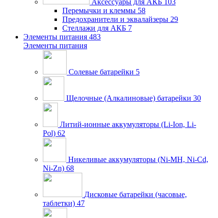
Аксессуары для АКБ
103
Перемычки и клеммы
58
Предохранители и эквалайзеры
29
Стеллажи для АКБ
7
Элементы питания
483
Элементы питания
Солевые батарейки
5
Щелочные (Алкалиновые) батарейки
30
Литий-ионные аккумуляторы (Li-Ion, Li-
Pol)
62
Никеливые аккумуляторы (Ni-MH, Ni-Cd,
Ni-Zn)
68
Дисковые батарейки (часовые,
таблетки)
47