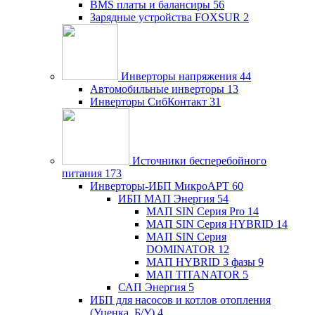
BMS платы и балансиры
56
Зарядные устройства FOXSUR
2
Инверторы напряжения
44
Автомобильные инверторы
13
Инверторы СибКонтакт
31
Источники бесперебойного
питания
173
Инверторы-ИБП МикроАРТ
60
ИБП МАП Энергия
54
МАП SIN Серия Pro
14
МАП SIN Серия HYBRID
14
МАП SIN Серия
DOMINATOR
12
МАП HYBRID 3 фазы
9
МАП TITANATOR
5
САП Энергия
5
ИБП для насосов и котлов отопления
(Уценка, Б/У)
4