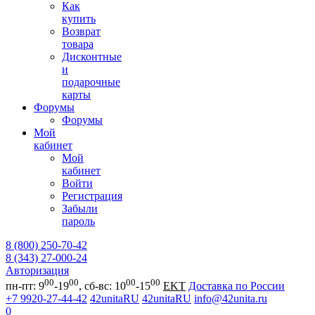
Как
купить
Возврат
товара
Дисконтные
и
подарочные
карты
Форумы
Форумы
Мой
кабинет
Мой
кабинет
Войти
Регистрация
Забыли
пароль
8 (800) 250-70-42
8 (343) 27-000-24
Авторизация
00
00
00
00
пн-пт: 9
-19
, сб-вс: 10
-15
EKT
Доставка по России
+7 9920-27-44-42
42unitaRU
42unitaRU
info@42unita.ru
0