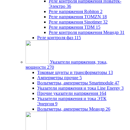
Реле контроля напряжения Новатек-
Электро
36
Реле напряжения Robiton
2
Реле напряжения TOMZN
18
Реле напряжения Sinotimer
32
Реле напряжения TDM
15
Реле контроля напряжения Меандр
31
Реле контроля фаз
115
Указатели напряжения, тока,
мощности
270
Токовые шунты и трансформаторы
13
Амперметры прочие
5
Вольтметры, амперметры Smartmodule
47
Указатели напряжения и тока Line Energy
3
Прочие указатели напряжения
164
Указатели напряжения и тока ЭТК
Энергия
9
Вольтметры, амперметры Меандр
26