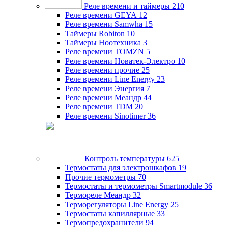
Реле времени и таймеры
210
Реле времени GEYA
12
Реле времени Samwha
15
Таймеры Robiton
10
Таймеры Ноотехника
3
Реле времени TOMZN
5
Реле времени Новатек-Электро
10
Реле времени прочие
25
Реле времени Line Energy
23
Реле времени Энергия
7
Реле времени Меандр
44
Реле времени TDM
20
Реле времени Sinotimer
36
Контроль температуры
625
Термостаты для электрошкафов
19
Прочие термометры
70
Термостаты и термометры Smartmodule
36
Термореле Меандр
32
Терморегуляторы Line Energy
25
Термостаты капиллярные
33
Термопредохранители
94