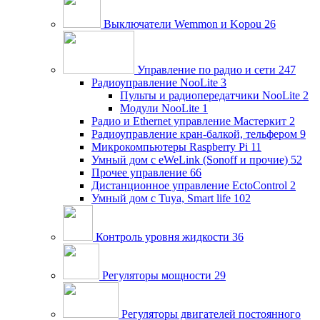
Выключатели Wemmon и Kopou
26
Управление по радио и сети
247
Радиоуправление NooLite
3
Пульты и радиопередатчики NooLite
2
Модули NooLite
1
Радио и Ethernet управление Мастеркит
2
Радиоуправление кран-балкой, тельфером
9
Микрокомпьютеры Raspberry Pi
11
Умный дом c eWeLink (Sonoff и прочие)
52
Прочее управление
66
Дистанционное управление EctoControl
2
Умный дом с Tuya, Smart life
102
Контроль уровня жидкости
36
Регуляторы мощности
29
Регуляторы двигателей постоянного