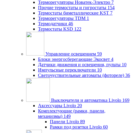
Терморегуляторы Новатек-Электро
7
Прочие термостаты и гигростаты
154
Термостаты биметаллические KST
7
Терморегуляторы TDM
1
Термодатчики
46
Термостаты KSD
122
Управление освещением
59
Блоки энергосберегающие Экосвет
4
Датчики движения и освещения, пульты
10
Импульсные переключатели
10
Светочуствительные автоматы (фотореле)
36
Выключатели и автоматика Livolo
169
Аксессуары Livolo
20
Комплектующие (рамки, панели,
механизмы)
149
Панели Livolo
89
Рамки под розетки Livolo
60