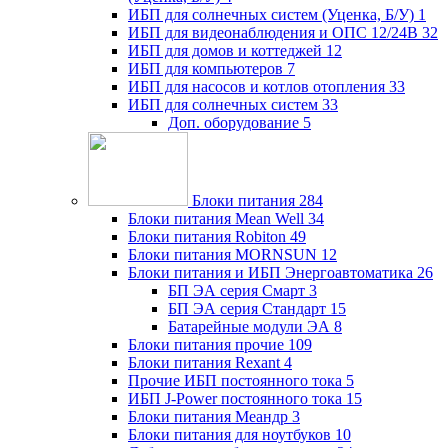
ИБП для солнечных систем (Уценка, Б/У)
1
ИБП для видеонаблюдения и ОПС 12/24В
32
ИБП для домов и коттеджей
12
ИБП для компьютеров
7
ИБП для насосов и котлов отопления
33
ИБП для солнечных систем
33
Доп. оборудование
5
Блоки питания
284
Блоки питания Mean Well
34
Блоки питания Robiton
49
Блоки питания MORNSUN
12
Блоки питания и ИБП Энергоавтоматика
26
БП ЭА серия Смарт
3
БП ЭА серия Стандарт
15
Батарейные модули ЭА
8
Блоки питания прочие
109
Блоки питания Rexant
4
Прочие ИБП постоянного тока
5
ИБП J-Power постоянного тока
15
Блоки питания Меандр
3
Блоки питания для ноутбуков
10