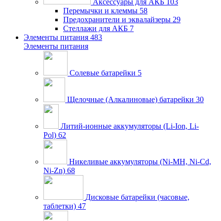
Аксессуары для АКБ
103
Перемычки и клеммы
58
Предохранители и эквалайзеры
29
Стеллажи для АКБ
7
Элементы питания
483
Элементы питания
Солевые батарейки
5
Щелочные (Алкалиновые) батарейки
30
Литий-ионные аккумуляторы (Li-Ion, Li-
Pol)
62
Никеливые аккумуляторы (Ni-MH, Ni-Cd,
Ni-Zn)
68
Дисковые батарейки (часовые,
таблетки)
47