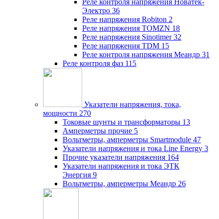
Реле контроля напряжения Новатек-
Электро
36
Реле напряжения Robiton
2
Реле напряжения TOMZN
18
Реле напряжения Sinotimer
32
Реле напряжения TDM
15
Реле контроля напряжения Меандр
31
Реле контроля фаз
115
Указатели напряжения, тока,
мощности
270
Токовые шунты и трансформаторы
13
Амперметры прочие
5
Вольтметры, амперметры Smartmodule
47
Указатели напряжения и тока Line Energy
3
Прочие указатели напряжения
164
Указатели напряжения и тока ЭТК
Энергия
9
Вольтметры, амперметры Меандр
26