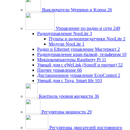
Выключатели Wemmon и Kopou
26
Управление по радио и сети
249
Радиоуправление NooLite
3
Пульты и радиопередатчики NooLite
2
Модули NooLite
1
Радио и Ethernet управление Мастеркит
2
Радиоуправление кран-балкой, тельфером
10
Микрокомпьютеры Raspberry Pi
11
Умный дом c eWeLink (Sonoff и прочие)
52
Прочее управление
66
Дистанционное управление EctoControl
2
Умный дом с Tuya, Smart life
103
Контроль уровня жидкости
36
Регуляторы мощности
29
Регуляторы двигателей постоянного