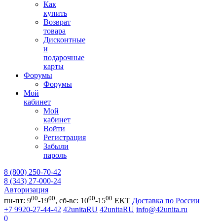
Как
купить
Возврат
товара
Дисконтные
и
подарочные
карты
Форумы
Форумы
Мой
кабинет
Мой
кабинет
Войти
Регистрация
Забыли
пароль
8 (800) 250-70-42
8 (343) 27-000-24
Авторизация
00
00
00
00
пн-пт: 9
-19
, сб-вс: 10
-15
EKT
Доставка по России
+7 9920-27-44-42
42unitaRU
42unitaRU
info@42unita.ru
0