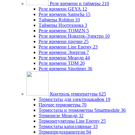
Реле времени и таймеры
210
Реле времени GEYA
12
Реле времени Samwha
15
Таймеры Robiton
10
Таймеры Ноотехника
3
Реле времени TOMZN
5
Реле времени Новатек-Электро
10
Реле времени прочие
25
Реле времени Line Energy
23
Реле времени Энергия
7
Реле времени Меандр
44
Реле времени TDM
20
Реле времени Sinotimer
36
Контроль температуры
625
Термостаты для электрошкафов
19
Прочие термометры
70
Термостаты и термометры Smartmodule
36
Термореле Меандр
32
Терморегуляторы Line Energy
25
Термостаты капиллярные
33
Термопредохранители
94