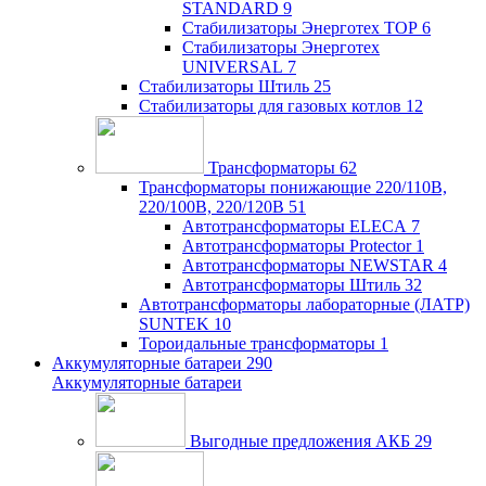
STANDARD
9
Стабилизаторы Энерготех TOP
6
Стабилизаторы Энерготех
UNIVERSAL
7
Стабилизаторы Штиль
25
Стабилизаторы для газовых котлов
12
Трансформаторы
62
Трансформаторы понижающие 220/110В,
220/100В, 220/120В
51
Автотрансформаторы ELECA
7
Автотрансформаторы Protector
1
Автотрансформаторы NEWSTAR
4
Автотрансформаторы Штиль
32
Автотрансформаторы лабораторные (ЛАТР)
SUNTEK
10
Тороидальные трансформаторы
1
Аккумуляторные батареи
290
Аккумуляторные батареи
Выгодные предложения АКБ
29