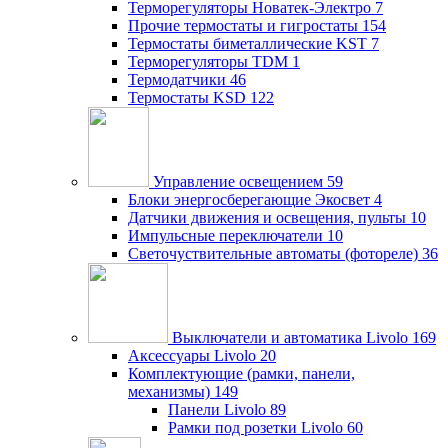
Терморегуляторы Новатек-Электро
7
Прочие термостаты и гигростаты
154
Термостаты биметаллические KST
7
Терморегуляторы TDM
1
Термодатчики
46
Термостаты KSD
122
Управление освещением
59
Блоки энергосберегающие Экосвет
4
Датчики движения и освещения, пульты
10
Импульсные переключатели
10
Светочуствительные автоматы (фотореле)
36
Выключатели и автоматика Livolo
169
Аксессуары Livolo
20
Комплектующие (рамки, панели,
механизмы)
149
Панели Livolo
89
Рамки под розетки Livolo
60