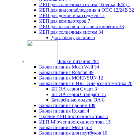
ИБП для солнечных систем (Уценка, Б/У)
1
ИБП для видеонаблюдения и ОПС 12/24В
32
ИБП для домов и коттеджей
12
ИБП для компьютеров
7
ИБП для насосов и котлов отопления
33
ИБП для солнечных систем
34
Доп. оборудование
5
Блоки питания
284
Блоки питания Mean Well
34
Блоки питания Robiton
49
Блоки питания MORNSUN
12
Блоки питания и ИБП Энергоавтоматика
26
БП ЭА серия Смарт
3
БП ЭА серия Стандарт
15
Батарейные модули ЭА
8
Блоки питания прочие
109
Блоки питания Rexant
4
Прочие ИБП постоянного тока
5
ИБП J-Power постоянного тока
15
Блоки питания Меандр
3
Блоки питания для ноутбуков
10