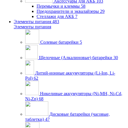
Аксессуары для АКБ
103
Перемычки и клеммы
58
Предохранители и эквалайзеры
29
Стеллажи для АКБ
7
Элементы питания
483
Элементы питания
Солевые батарейки
5
Щелочные (Алкалиновые) батарейки
30
Литий-ионные аккумуляторы (Li-Ion, Li-
Pol)
62
Никеливые аккумуляторы (Ni-MH, Ni-Cd,
Ni-Zn)
68
Дисковые батарейки (часовые,
таблетки)
47