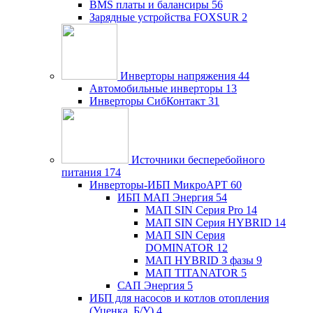
BMS платы и балансиры
56
Зарядные устройства FOXSUR
2
Инверторы напряжения
44
Автомобильные инверторы
13
Инверторы СибКонтакт
31
Источники бесперебойного
питания
174
Инверторы-ИБП МикроАРТ
60
ИБП МАП Энергия
54
МАП SIN Серия Pro
14
МАП SIN Серия HYBRID
14
МАП SIN Серия
DOMINATOR
12
МАП HYBRID 3 фазы
9
МАП TITANATOR
5
САП Энергия
5
ИБП для насосов и котлов отопления
(Уценка, Б/У)
4