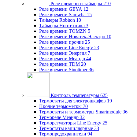
Реле времени и таймеры
210
Реле времени GEYA
12
Реле времени Samwha
15
Таймеры Robiton
10
Таймеры Ноотехника
3
Реле времени TOMZN
5
Реле времени Новатек-Электро
10
Реле времени прочие
25
Реле времени Line Energy
23
Реле времени Энергия
7
Реле времени Меандр
44
Реле времени TDM
20
Реле времени Sinotimer
36
Контроль температуры
625
Термостаты для электрошкафов
19
Прочие термометры
70
Термостаты и термометры Smartmodule
36
Термореле Меандр
32
Терморегуляторы Line Energy
25
Термостаты капиллярные
33
Термопредохранители
94