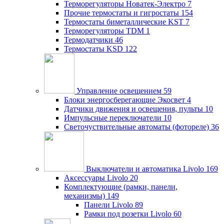
Терморегуляторы Новатек-Электро
7
Прочие термостаты и гигростаты
154
Термостаты биметаллические KST
7
Терморегуляторы TDM
1
Термодатчики
46
Термостаты KSD
122
Управление освещением
59
Блоки энергосберегающие Экосвет
4
Датчики движения и освещения, пульты
10
Импульсные переключатели
10
Светочуствительные автоматы (фотореле)
36
Выключатели и автоматика Livolo
169
Аксессуары Livolo
20
Комплектующие (рамки, панели,
механизмы)
149
Панели Livolo
89
Рамки под розетки Livolo
60