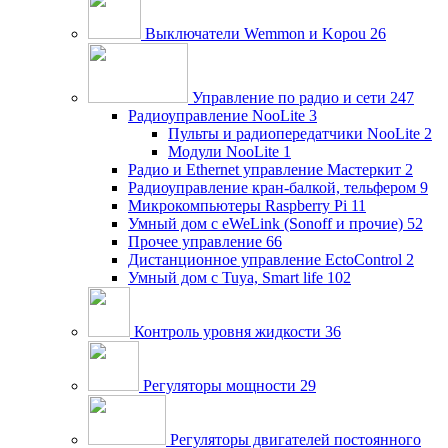
Выключатели Wemmon и Kopou
26
Управление по радио и сети
247
Радиоуправление NooLite
3
Пульты и радиопередатчики NooLite
2
Модули NooLite
1
Радио и Ethernet управление Мастеркит
2
Радиоуправление кран-балкой, тельфером
9
Микрокомпьютеры Raspberry Pi
11
Умный дом c eWeLink (Sonoff и прочие)
52
Прочее управление
66
Дистанционное управление EctoControl
2
Умный дом с Tuya, Smart life
102
Контроль уровня жидкости
36
Регуляторы мощности
29
Регуляторы двигателей постоянного