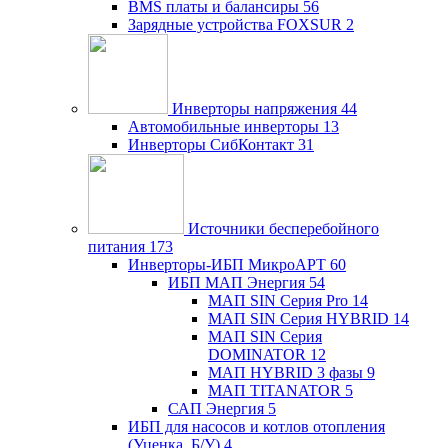
BMS платы и балансиры
56
Зарядные устройства FOXSUR
2
Инверторы напряжения
44
Автомобильные инверторы
13
Инверторы СибКонтакт
31
Источники бесперебойного
питания
173
Инверторы-ИБП МикроАРТ
60
ИБП МАП Энергия
54
МАП SIN Серия Pro
14
МАП SIN Серия HYBRID
14
МАП SIN Серия
DOMINATOR
12
МАП HYBRID 3 фазы
9
МАП TITANATOR
5
САП Энергия
5
ИБП для насосов и котлов отопления
(Уценка, Б/У)
4