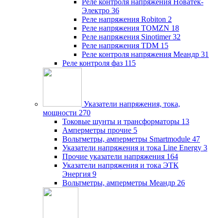
Реле контроля напряжения Новатек-
Электро
36
Реле напряжения Robiton
2
Реле напряжения TOMZN
18
Реле напряжения Sinotimer
32
Реле напряжения TDM
15
Реле контроля напряжения Меандр
31
Реле контроля фаз
115
Указатели напряжения, тока,
мощности
270
Токовые шунты и трансформаторы
13
Амперметры прочие
5
Вольтметры, амперметры Smartmodule
47
Указатели напряжения и тока Line Energy
3
Прочие указатели напряжения
164
Указатели напряжения и тока ЭТК
Энергия
9
Вольтметры, амперметры Меандр
26