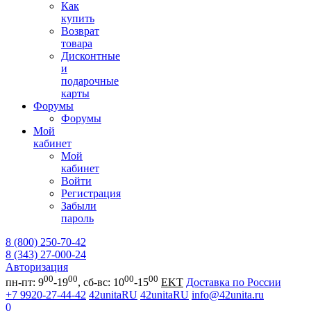
Как
купить
Возврат
товара
Дисконтные
и
подарочные
карты
Форумы
Форумы
Мой
кабинет
Мой
кабинет
Войти
Регистрация
Забыли
пароль
8 (800) 250-70-42
8 (343) 27-000-24
Авторизация
00
00
00
00
пн-пт: 9
-19
, сб-вс: 10
-15
EKT
Доставка по России
+7 9920-27-44-42
42unitaRU
42unitaRU
info@42unita.ru
0