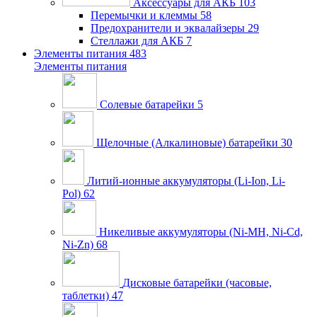
Аксессуары для АКБ
103
Перемычки и клеммы
58
Предохранители и эквалайзеры
29
Стеллажи для АКБ
7
Элементы питания
483
Элементы питания
Солевые батарейки
5
Щелочные (Алкалиновые) батарейки
30
Литий-ионные аккумуляторы (Li-Ion, Li-
Pol)
62
Никеливые аккумуляторы (Ni-MH, Ni-Cd,
Ni-Zn)
68
Дисковые батарейки (часовые,
таблетки)
47