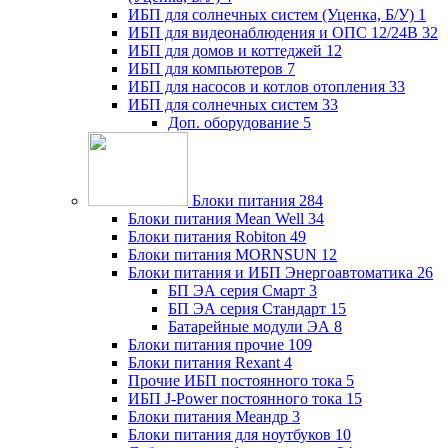
ИБП для солнечных систем (Уценка, Б/У)
1
ИБП для видеонаблюдения и ОПС 12/24В
32
ИБП для домов и коттеджей
12
ИБП для компьютеров
7
ИБП для насосов и котлов отопления
33
ИБП для солнечных систем
33
Доп. оборудование
5
Блоки питания
284
Блоки питания Mean Well
34
Блоки питания Robiton
49
Блоки питания MORNSUN
12
Блоки питания и ИБП Энергоавтоматика
26
БП ЭА серия Смарт
3
БП ЭА серия Стандарт
15
Батарейные модули ЭА
8
Блоки питания прочие
109
Блоки питания Rexant
4
Прочие ИБП постоянного тока
5
ИБП J-Power постоянного тока
15
Блоки питания Меандр
3
Блоки питания для ноутбуков
10