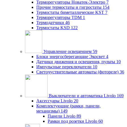
Терморегуляторы Новатек-Электро
7
Прочие термостаты и гигростаты
154
Термостаты биметаллические KST
7
Терморегуляторы TDM
1
Термодатчики
46
Термостаты KSD
122
Управление освещением
59
Блоки энергосберегающие Экосвет
4
Датчики движения и освещения, пульты
10
Импульсные переключатели
10
Светочуствительные автоматы (фотореле)
36
Выключатели и автоматика Livolo
169
Аксессуары Livolo
20
Комплектующие (рамки, панели,
механизмы)
149
Панели Livolo
89
Рамки под розетки Livolo
60