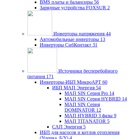
BMS платы и балансиры
56
Зарядные устройства FOXSUR
2
Инверторы напряжения
44
Автомобильные инверторы
13
Инверторы СибКонтакт
31
Источники бесперебойного
питания
171
Инверторы-ИБП МикроАРТ
60
ИБП МАП Энергия
54
МАП SIN Серия Pro
14
МАП SIN Серия HYBRID
14
МАП SIN Серия
DOMINATOR
12
МАП HYBRID 3 фазы
9
МАП TITANATOR
5
САП Энергия
5
ИБП для насосов и котлов отопления
(Уценка, Б/У)
4