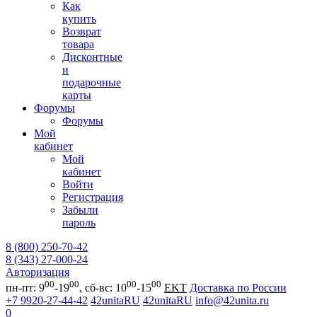
Как
купить
Возврат
товара
Дисконтные
и
подарочные
карты
Форумы
Форумы
Мой
кабинет
Мой
кабинет
Войти
Регистрация
Забыли
пароль
8 (800) 250-70-42
8 (343) 27-000-24
Авторизация
00
00
00
00
пн-пт: 9
-19
, сб-вс: 10
-15
EKT
Доставка по России
+7 9920-27-44-42
42unitaRU
42unitaRU
info@42unita.ru
0