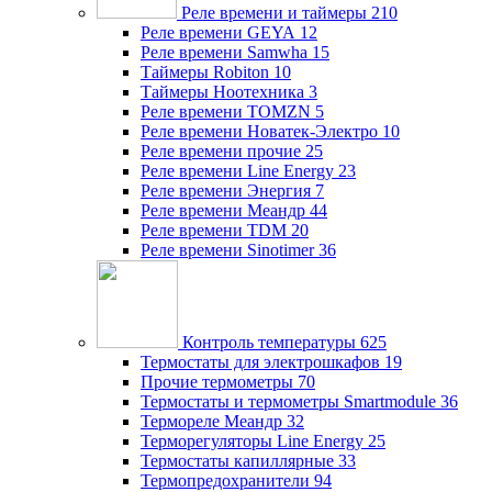
Реле времени и таймеры
210
Реле времени GEYA
12
Реле времени Samwha
15
Таймеры Robiton
10
Таймеры Ноотехника
3
Реле времени TOMZN
5
Реле времени Новатек-Электро
10
Реле времени прочие
25
Реле времени Line Energy
23
Реле времени Энергия
7
Реле времени Меандр
44
Реле времени TDM
20
Реле времени Sinotimer
36
Контроль температуры
625
Термостаты для электрошкафов
19
Прочие термометры
70
Термостаты и термометры Smartmodule
36
Термореле Меандр
32
Терморегуляторы Line Energy
25
Термостаты капиллярные
33
Термопредохранители
94