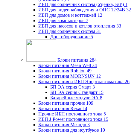
ИБП для солнечных систем (Уценка, Б/У)
1
ИБП для видеонаблюдения и ОПС 12/24В
32
ИБП для домов и коттеджей
12
ИБП для компьютеров
7
ИБП для насосов и котлов отопления
33
ИБП для солнечных систем
31
Доп. оборудование
5
Блоки питания
284
Блоки питания Mean Well
34
Блоки питания Robiton
49
Блоки питания MORNSUN
12
Блоки питания и ИБП Энергоавтоматика
26
БП ЭА серия Смарт
3
БП ЭА серия Стандарт
15
Батарейные модули ЭА
8
Блоки питания прочие
109
Блоки питания Rexant
4
Прочие ИБП постоянного тока
5
ИБП J-Power постоянного тока
15
Блоки питания Меандр
3
Блоки питания для ноутбуков
10