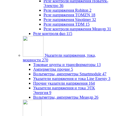
Реле контроля напряжения Новатек-
Электро
36
Реле напряжения Robiton
2
Реле напряжения TOMZN
18
Реле напряжения Sinotimer
32
Реле напряжения TDM
15
Реле контроля напряжения Меандр
31
Реле контроля фаз
115
Указатели напряжения, тока,
мощности
270
Токовые шунты и трансформаторы
13
Амперметры прочие
5
Вольтметры, амперметры Smartmodule
47
Указатели напряжения и тока Line Energy
3
Прочие указатели напряжения
164
Указатели напряжения и тока ЭТК
Энергия
9
Вольтметры, амперметры Меандр
26