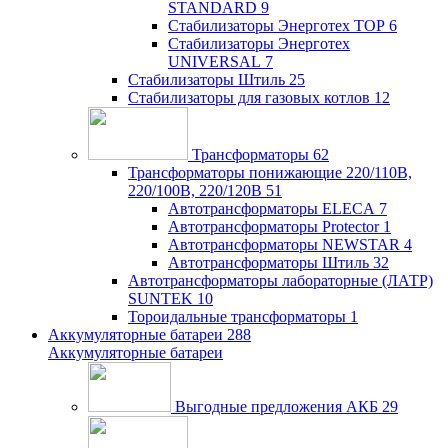
STANDARD
9
Стабилизаторы Энерготех TOP
6
Стабилизаторы Энерготех
UNIVERSAL
7
Стабилизаторы Штиль
25
Стабилизаторы для газовых котлов
12
Трансформаторы
62
Трансформаторы понижающие 220/110В,
220/100В, 220/120В
51
Автотрансформаторы ELECA
7
Автотрансформаторы Protector
1
Автотрансформаторы NEWSTAR
4
Автотрансформаторы Штиль
32
Автотрансформаторы лабораторные (ЛАТР)
SUNTEK
10
Тороидальные трансформаторы
1
Аккумуляторные батареи
288
Аккумуляторные батареи
Выгодные предложения АКБ
29