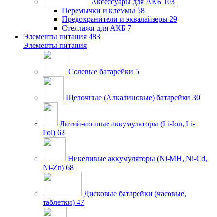
Аксессуары для АКБ
103
Перемычки и клеммы
58
Предохранители и эквалайзеры
29
Стеллажи для АКБ
7
Элементы питания
483
Элементы питания
Солевые батарейки
5
Щелочные (Алкалиновые) батарейки
30
Литий-ионные аккумуляторы (Li-Ion, Li-
Pol)
62
Никеливые аккумуляторы (Ni-MH, Ni-Cd,
Ni-Zn)
68
Дисковые батарейки (часовые,
таблетки)
47