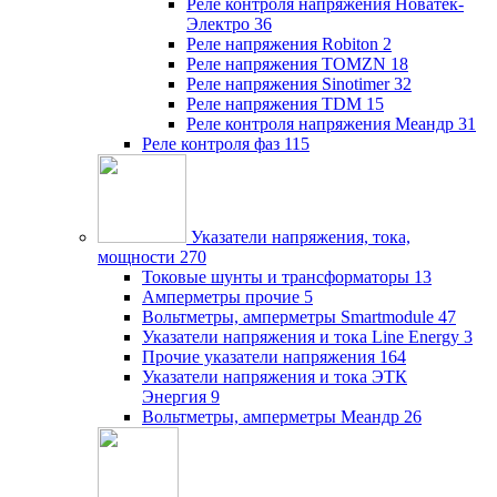
Реле контроля напряжения Новатек-
Электро
36
Реле напряжения Robiton
2
Реле напряжения TOMZN
18
Реле напряжения Sinotimer
32
Реле напряжения TDM
15
Реле контроля напряжения Меандр
31
Реле контроля фаз
115
Указатели напряжения, тока,
мощности
270
Токовые шунты и трансформаторы
13
Амперметры прочие
5
Вольтметры, амперметры Smartmodule
47
Указатели напряжения и тока Line Energy
3
Прочие указатели напряжения
164
Указатели напряжения и тока ЭТК
Энергия
9
Вольтметры, амперметры Меандр
26