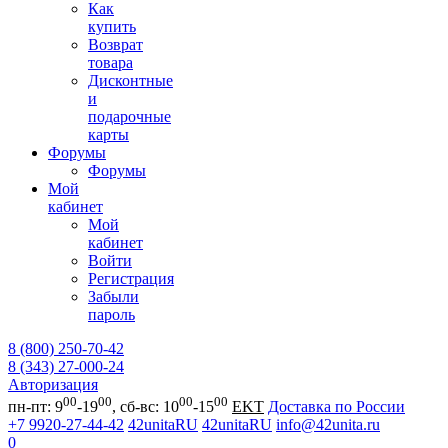
Как
купить
Возврат
товара
Дисконтные
и
подарочные
карты
Форумы
Форумы
Мой
кабинет
Мой
кабинет
Войти
Регистрация
Забыли
пароль
8 (800) 250-70-42
8 (343) 27-000-24
Авторизация
00
00
00
00
пн-пт: 9
-19
, сб-вс: 10
-15
EKT
Доставка по России
+7 9920-27-44-42
42unitaRU
42unitaRU
info@42unita.ru
0