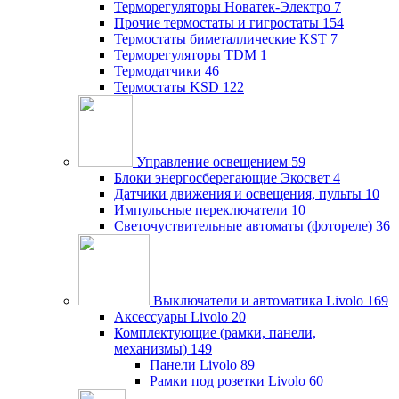
Терморегуляторы Новатек-Электро
7
Прочие термостаты и гигростаты
154
Термостаты биметаллические KST
7
Терморегуляторы TDM
1
Термодатчики
46
Термостаты KSD
122
Управление освещением
59
Блоки энергосберегающие Экосвет
4
Датчики движения и освещения, пульты
10
Импульсные переключатели
10
Светочуствительные автоматы (фотореле)
36
Выключатели и автоматика Livolo
169
Аксессуары Livolo
20
Комплектующие (рамки, панели,
механизмы)
149
Панели Livolo
89
Рамки под розетки Livolo
60