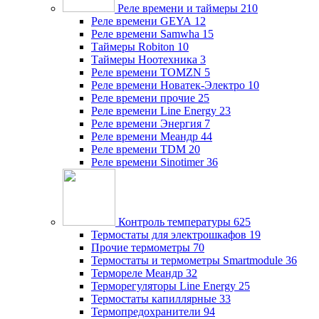
Реле времени и таймеры
210
Реле времени GEYA
12
Реле времени Samwha
15
Таймеры Robiton
10
Таймеры Ноотехника
3
Реле времени TOMZN
5
Реле времени Новатек-Электро
10
Реле времени прочие
25
Реле времени Line Energy
23
Реле времени Энергия
7
Реле времени Меандр
44
Реле времени TDM
20
Реле времени Sinotimer
36
Контроль температуры
625
Термостаты для электрошкафов
19
Прочие термометры
70
Термостаты и термометры Smartmodule
36
Термореле Меандр
32
Терморегуляторы Line Energy
25
Термостаты капиллярные
33
Термопредохранители
94