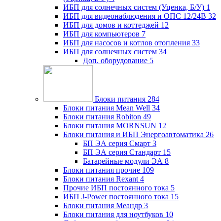
ИБП для солнечных систем (Уценка, Б/У)
1
ИБП для видеонаблюдения и ОПС 12/24В
32
ИБП для домов и коттеджей
12
ИБП для компьютеров
7
ИБП для насосов и котлов отопления
33
ИБП для солнечных систем
34
Доп. оборудование
5
Блоки питания
284
Блоки питания Mean Well
34
Блоки питания Robiton
49
Блоки питания MORNSUN
12
Блоки питания и ИБП Энергоавтоматика
26
БП ЭА серия Смарт
3
БП ЭА серия Стандарт
15
Батарейные модули ЭА
8
Блоки питания прочие
109
Блоки питания Rexant
4
Прочие ИБП постоянного тока
5
ИБП J-Power постоянного тока
15
Блоки питания Меандр
3
Блоки питания для ноутбуков
10