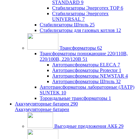
STANDARD
9
Стабилизаторы Энерготех TOP
6
Стабилизаторы Энерготех
UNIVERSAL
7
Стабилизаторы Штиль
25
Стабилизаторы для газовых котлов
12
Трансформаторы
62
Трансформаторы понижающие 220/110В,
220/100В, 220/120В
51
Автотрансформаторы ELECA
7
Автотрансформаторы Protector
1
Автотрансформаторы NEWSTAR
4
Автотрансформаторы Штиль
32
Автотрансформаторы лабораторные (ЛАТР)
SUNTEK
10
Тороидальные трансформаторы
1
Аккумуляторные батареи
290
Аккумуляторные батареи
Выгодные предложения АКБ
29