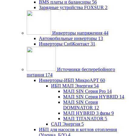
BMS платы и балансиры
56
Зарядные устройства FOXSUR
2
Инверторы напряжения
44
Автомобильные инверторы
13
Инверторы СибКонтакт
31
Источники бесперебойного
питания
174
Инверторы-ИБП МикроАРТ
60
ИБП МАП Энергия
54
МАП SIN Серия Pro
14
МАП SIN Серия HYBRID
14
МАП SIN Серия
DOMINATOR
12
МАП HYBRID 3 фазы
9
МАП TITANATOR
5
САП Энергия
5
ИБП для насосов и котлов отопления
(Уценка, Б/У)
4