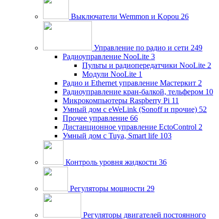
Выключатели Wemmon и Kopou
26
Управление по радио и сети
249
Радиоуправление NooLite
3
Пульты и радиопередатчики NooLite
2
Модули NooLite
1
Радио и Ethernet управление Мастеркит
2
Радиоуправление кран-балкой, тельфером
10
Микрокомпьютеры Raspberry Pi
11
Умный дом c eWeLink (Sonoff и прочие)
52
Прочее управление
66
Дистанционное управление EctoControl
2
Умный дом с Tuya, Smart life
103
Контроль уровня жидкости
36
Регуляторы мощности
29
Регуляторы двигателей постоянного