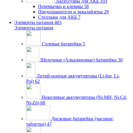
Аксессуары для АКБ
103
Перемычки и клеммы
58
Предохранители и эквалайзеры
29
Стеллажи для АКБ
7
Элементы питания
483
Элементы питания
Солевые батарейки
5
Щелочные (Алкалиновые) батарейки
30
Литий-ионные аккумуляторы (Li-Ion, Li-
Pol)
62
Никеливые аккумуляторы (Ni-MH, Ni-Cd,
Ni-Zn)
68
Дисковые батарейки (часовые,
таблетки)
47