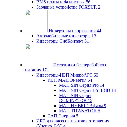
BMS платы и балансиры
56
Зарядные устройства FOXSUR
2
Инверторы напряжения
44
Автомобильные инверторы
13
Инверторы СибКонтакт
31
Источники бесперебойного
питания
171
Инверторы-ИБП МикроАРТ
60
ИБП МАП Энергия
54
МАП SIN Серия Pro
14
МАП SIN Серия HYBRID
14
МАП SIN Серия
DOMINATOR
12
МАП HYBRID 3 фазы
9
МАП TITANATOR
5
САП Энергия
5
ИБП для насосов и котлов отопления
(Уценка, Б/У)
4