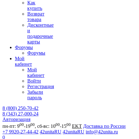
Как
купить
Возврат
товара
Дисконтные
и
подарочные
карты
Форумы
Форумы
Мой
кабинет
Мой
кабинет
Войти
Регистрация
Забыли
пароль
8 (800) 250-70-42
8 (343) 27-000-24
Авторизация
00
00
00
00
пн-пт: 9
-19
, сб-вс: 10
-15
EKT
Доставка по России
+7 9920-27-44-42
42unitaRU
42unitaRU
info@42unita.ru
0