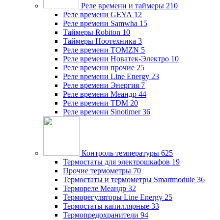
Реле времени и таймеры
210
Реле времени GEYA
12
Реле времени Samwha
15
Таймеры Robiton
10
Таймеры Ноотехника
3
Реле времени TOMZN
5
Реле времени Новатек-Электро
10
Реле времени прочие
25
Реле времени Line Energy
23
Реле времени Энергия
7
Реле времени Меандр
44
Реле времени TDM
20
Реле времени Sinotimer
36
Контроль температуры
625
Термостаты для электрошкафов
19
Прочие термометры
70
Термостаты и термометры Smartmodule
36
Термореле Меандр
32
Терморегуляторы Line Energy
25
Термостаты капиллярные
33
Термопредохранители
94