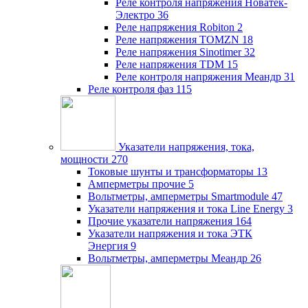
Реле контроля напряжения Новатек-
Электро
36
Реле напряжения Robiton
2
Реле напряжения TOMZN
18
Реле напряжения Sinotimer
32
Реле напряжения TDM
15
Реле контроля напряжения Меандр
31
Реле контроля фаз
115
Указатели напряжения, тока,
мощности
270
Токовые шунты и трансформаторы
13
Амперметры прочие
5
Вольтметры, амперметры Smartmodule
47
Указатели напряжения и тока Line Energy
3
Прочие указатели напряжения
164
Указатели напряжения и тока ЭТК
Энергия
9
Вольтметры, амперметры Меандр
26