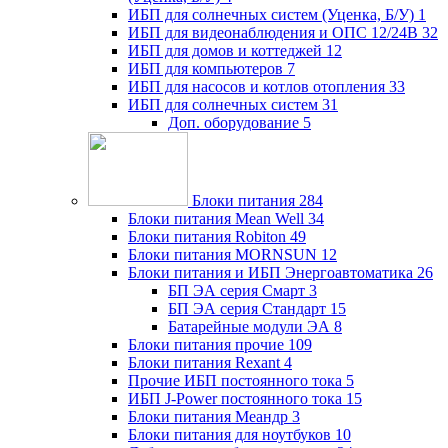
ИБП для солнечных систем (Уценка, Б/У)
1
ИБП для видеонаблюдения и ОПС 12/24В
32
ИБП для домов и коттеджей
12
ИБП для компьютеров
7
ИБП для насосов и котлов отопления
33
ИБП для солнечных систем
31
Доп. оборудование
5
Блоки питания
284
Блоки питания Mean Well
34
Блоки питания Robiton
49
Блоки питания MORNSUN
12
Блоки питания и ИБП Энергоавтоматика
26
БП ЭА серия Смарт
3
БП ЭА серия Стандарт
15
Батарейные модули ЭА
8
Блоки питания прочие
109
Блоки питания Rexant
4
Прочие ИБП постоянного тока
5
ИБП J-Power постоянного тока
15
Блоки питания Меандр
3
Блоки питания для ноутбуков
10