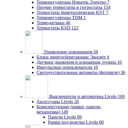
Терморегуляторы Новатек-Электро
7
Прочие термостаты и гигростаты
154
Термостаты биметаллические KST
7
Терморегуляторы TDM
1
Термодатчики
46
Термостаты KSD
122
Управление освещением
59
Блоки энергосберегающие Экосвет
4
Датчики движения и освещения, пульты
10
Импульсные переключатели
10
Светочуствительные автоматы (фотореле)
36
Выключатели и автоматика Livolo
169
Аксессуары Livolo
20
Комплектующие (рамки, панели,
механизмы)
149
Панели Livolo
89
Рамки под розетки Livolo
60