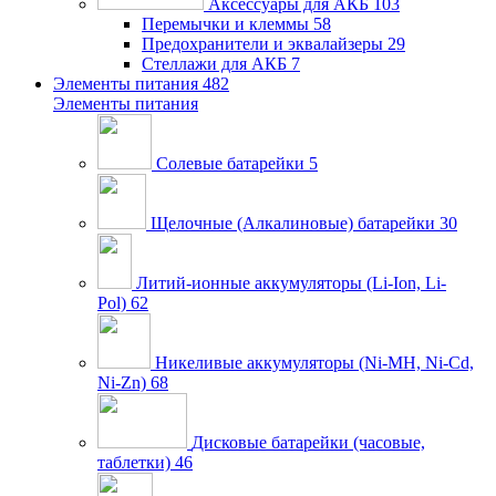
Аксессуары для АКБ
103
Перемычки и клеммы
58
Предохранители и эквалайзеры
29
Стеллажи для АКБ
7
Элементы питания
482
Элементы питания
Солевые батарейки
5
Щелочные (Алкалиновые) батарейки
30
Литий-ионные аккумуляторы (Li-Ion, Li-
Pol)
62
Никеливые аккумуляторы (Ni-MH, Ni-Cd,
Ni-Zn)
68
Дисковые батарейки (часовые,
таблетки)
46