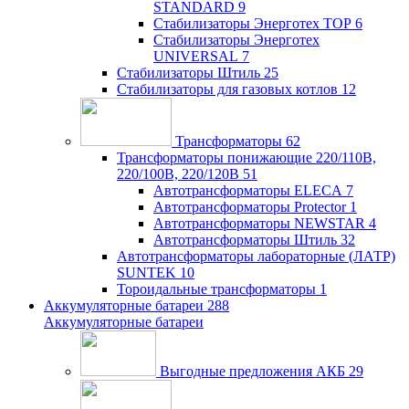
STANDARD
9
Стабилизаторы Энерготех TOP
6
Стабилизаторы Энерготех
UNIVERSAL
7
Стабилизаторы Штиль
25
Стабилизаторы для газовых котлов
12
Трансформаторы
62
Трансформаторы понижающие 220/110В,
220/100В, 220/120В
51
Автотрансформаторы ELECA
7
Автотрансформаторы Protector
1
Автотрансформаторы NEWSTAR
4
Автотрансформаторы Штиль
32
Автотрансформаторы лабораторные (ЛАТР)
SUNTEK
10
Тороидальные трансформаторы
1
Аккумуляторные батареи
288
Аккумуляторные батареи
Выгодные предложения АКБ
29