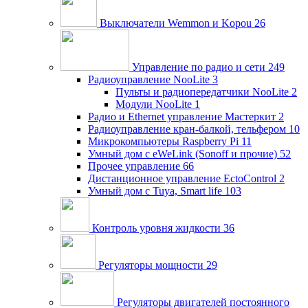
Выключатели Wemmon и Kopou
26
Управление по радио и сети
249
Радиоуправление NooLite
3
Пульты и радиопередатчики NooLite
2
Модули NooLite
1
Радио и Ethernet управление Мастеркит
2
Радиоуправление кран-балкой, тельфером
10
Микрокомпьютеры Raspberry Pi
11
Умный дом c eWeLink (Sonoff и прочие)
52
Прочее управление
66
Дистанционное управление EctoControl
2
Умный дом с Tuya, Smart life
103
Контроль уровня жидкости
36
Регуляторы мощности
29
Регуляторы двигателей постоянного