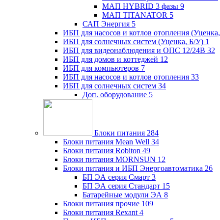
МАП HYBRID 3 фазы
9
МАП TITANATOR
5
САП Энергия
5
ИБП для насосов и котлов отопления (Уценка,
ИБП для солнечных систем (Уценка, Б/У)
1
ИБП для видеонаблюдения и ОПС 12/24В
32
ИБП для домов и коттеджей
12
ИБП для компьютеров
7
ИБП для насосов и котлов отопления
33
ИБП для солнечных систем
34
Доп. оборудование
5
Блоки питания
284
Блоки питания Mean Well
34
Блоки питания Robiton
49
Блоки питания MORNSUN
12
Блоки питания и ИБП Энергоавтоматика
26
БП ЭА серия Смарт
3
БП ЭА серия Стандарт
15
Батарейные модули ЭА
8
Блоки питания прочие
109
Блоки питания Rexant
4