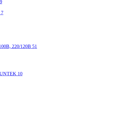
9
7
100В, 220/120В
51
 SUNTEK
10