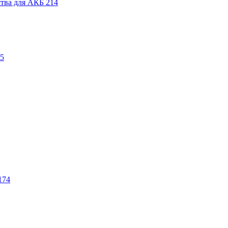
ства для АКБ
214
5
174