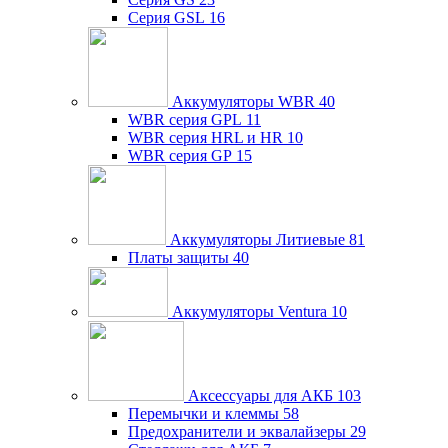
Серия GSL
16
Аккумуляторы WBR
40
WBR серия GPL
11
WBR серия HRL и HR
10
WBR серия GP
15
Аккумуляторы Литиевые
81
Платы защиты
40
Аккумуляторы Ventura
10
Аксессуары для АКБ
103
Перемычки и клеммы
58
Предохранители и эквалайзеры
29