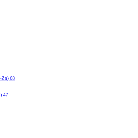
2
-Zn)
68
)
47