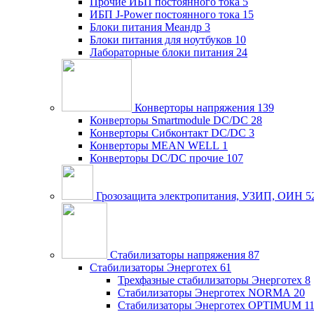
Прочие ИБП постоянного тока
5
ИБП J-Power постоянного тока
15
Блоки питания Меандр
3
Блоки питания для ноутбуков
10
Лабораторные блоки питания
24
Конверторы напряжения
139
Конверторы Smartmodule DC/DC
28
Конверторы Сибконтакт DC/DC
3
Конверторы MEAN WELL
1
Конверторы DC/DC прочие
107
Грозозащита электропитания, УЗИП, ОИН
5
Стабилизаторы напряжения
87
Стабилизаторы Энерготех
61
Трехфазные стабилизаторы Энерготех
8
Стабилизаторы Энерготех NORMA
20
Стабилизаторы Энерготех OPTIMUM
1