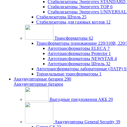
Стабилизаторы Энерготех STANDARD
Стабилизаторы Энерготех TOP
6
Стабилизаторы Энерготех UNIVERSAL
Стабилизаторы Штиль
25
Стабилизаторы для газовых котлов
12
Трансформаторы
62
Трансформаторы понижающие 220/110В, 220/
Автотрансформаторы ELECA
7
Автотрансформаторы Protector
1
Автотрансформаторы NEWSTAR
4
Автотрансформаторы Штиль
32
Автотрансформаторы лабораторные (ЛАТР)
Тороидальные трансформаторы
1
Аккумуляторные батареи
290
Аккумуляторные батареи
Выгодные предложения АКБ
29
Аккумуляторы General Security
39
Серия GS
23