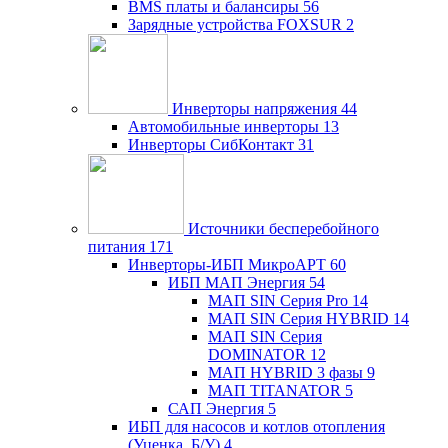
BMS платы и балансиры
56
Зарядные устройства FOXSUR
2
Инверторы напряжения
44
Автомобильные инверторы
13
Инверторы СибКонтакт
31
Источники бесперебойного
питания
171
Инверторы-ИБП МикроАРТ
60
ИБП МАП Энергия
54
МАП SIN Серия Pro
14
МАП SIN Серия HYBRID
14
МАП SIN Серия
DOMINATOR
12
МАП HYBRID 3 фазы
9
МАП TITANATOR
5
САП Энергия
5
ИБП для насосов и котлов отопления
(Уценка, Б/У)
4