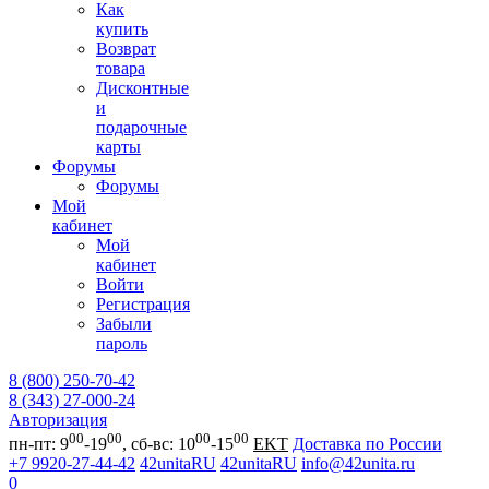
Как
купить
Возврат
товара
Дисконтные
и
подарочные
карты
Форумы
Форумы
Мой
кабинет
Мой
кабинет
Войти
Регистрация
Забыли
пароль
8 (800) 250-70-42
8 (343) 27-000-24
Авторизация
00
00
00
00
пн-пт: 9
-19
, сб-вс: 10
-15
EKT
Доставка по России
+7 9920-27-44-42
42unitaRU
42unitaRU
info@42unita.ru
0