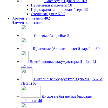
Аксессуары для АКБ
103
Перемычки и клеммы
58
Предохранители и эквалайзеры
29
Стеллажи для АКБ
7
Элементы питания
482
Элементы питания
Солевые батарейки
5
Щелочные (Алкалиновые) батарейки
30
Литий-ионные аккумуляторы (Li-Ion, Li-
Pol)
62
Никеливые аккумуляторы (Ni-MH, Ni-Cd,
Ni-Zn)
68
Дисковые батарейки (часовые,
таблетки)
46