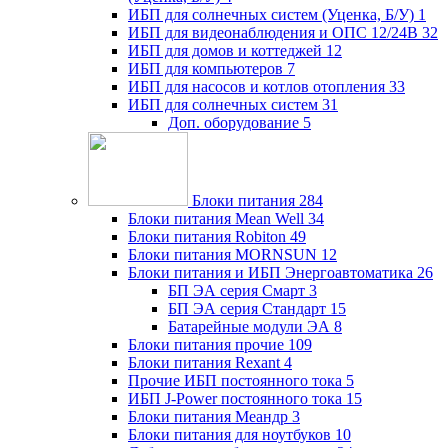
ИБП для солнечных систем (Уценка, Б/У)
1
ИБП для видеонаблюдения и ОПС 12/24В
32
ИБП для домов и коттеджей
12
ИБП для компьютеров
7
ИБП для насосов и котлов отопления
33
ИБП для солнечных систем
31
Доп. оборудование
5
Блоки питания
284
Блоки питания Mean Well
34
Блоки питания Robiton
49
Блоки питания MORNSUN
12
Блоки питания и ИБП Энергоавтоматика
26
БП ЭА серия Смарт
3
БП ЭА серия Стандарт
15
Батарейные модули ЭА
8
Блоки питания прочие
109
Блоки питания Rexant
4
Прочие ИБП постоянного тока
5
ИБП J-Power постоянного тока
15
Блоки питания Меандр
3
Блоки питания для ноутбуков
10