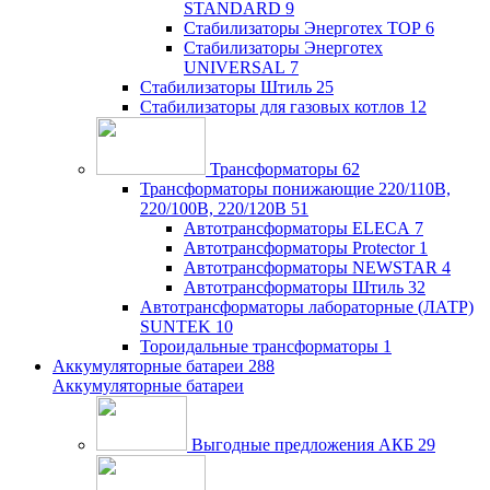
STANDARD
9
Стабилизаторы Энерготех TOP
6
Стабилизаторы Энерготех
UNIVERSAL
7
Стабилизаторы Штиль
25
Стабилизаторы для газовых котлов
12
Трансформаторы
62
Трансформаторы понижающие 220/110В,
220/100В, 220/120В
51
Автотрансформаторы ELECA
7
Автотрансформаторы Protector
1
Автотрансформаторы NEWSTAR
4
Автотрансформаторы Штиль
32
Автотрансформаторы лабораторные (ЛАТР)
SUNTEK
10
Тороидальные трансформаторы
1
Аккумуляторные батареи
288
Аккумуляторные батареи
Выгодные предложения АКБ
29