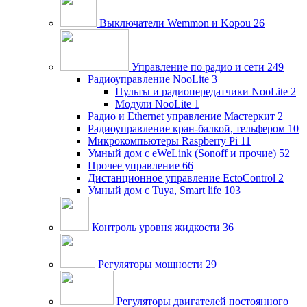
Выключатели Wemmon и Kopou
26
Управление по радио и сети
249
Радиоуправление NooLite
3
Пульты и радиопередатчики NooLite
2
Модули NooLite
1
Радио и Ethernet управление Мастеркит
2
Радиоуправление кран-балкой, тельфером
10
Микрокомпьютеры Raspberry Pi
11
Умный дом c eWeLink (Sonoff и прочие)
52
Прочее управление
66
Дистанционное управление EctoControl
2
Умный дом с Tuya, Smart life
103
Контроль уровня жидкости
36
Регуляторы мощности
29
Регуляторы двигателей постоянного