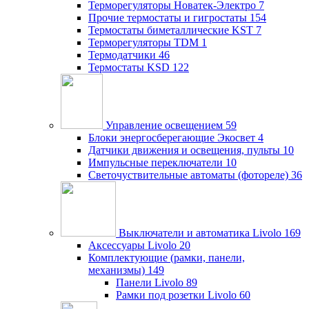
Терморегуляторы Новатек-Электро
7
Прочие термостаты и гигростаты
154
Термостаты биметаллические KST
7
Терморегуляторы TDM
1
Термодатчики
46
Термостаты KSD
122
Управление освещением
59
Блоки энергосберегающие Экосвет
4
Датчики движения и освещения, пульты
10
Импульсные переключатели
10
Светочуствительные автоматы (фотореле)
36
Выключатели и автоматика Livolo
169
Аксессуары Livolo
20
Комплектующие (рамки, панели,
механизмы)
149
Панели Livolo
89
Рамки под розетки Livolo
60