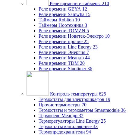
Реле времени и таймеры
210
Реле времени GEYA
12
Реле времени Samwha
15
Таймеры Robiton
10
Таймеры Ноотехника
3
Реле времени TOMZN
5
Реле времени Новатек-Электро
10
Реле времени прочие
25
Реле времени Line Energy
23
Реле времени Энергия
7
Реле времени Меандр
44
Реле времени TDM
20
Реле времени Sinotimer
36
Контроль температуры
625
Термостаты для электрошкафов
19
Прочие термометры
70
Термостаты и термометры Smartmodule
36
Термореле Меандр
32
Терморегуляторы Line Energy
25
Термостаты капиллярные
33
Термопредохранители
94