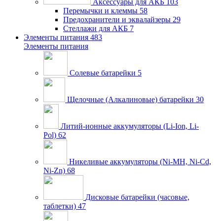
Аксессуары для АКБ
103
Перемычки и клеммы
58
Предохранители и эквалайзеры
29
Стеллажи для АКБ
7
Элементы питания
483
Элементы питания
Солевые батарейки
5
Щелочные (Алкалиновые) батарейки
30
Литий-ионные аккумуляторы (Li-Ion, Li-
Pol)
62
Никеливые аккумуляторы (Ni-MH, Ni-Cd,
Ni-Zn)
68
Дисковые батарейки (часовые,
таблетки)
47