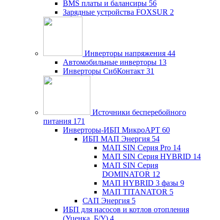
BMS платы и балансиры
56
Зарядные устройства FOXSUR
2
Инверторы напряжения
44
Автомобильные инверторы
13
Инверторы СибКонтакт
31
Источники бесперебойного
питания
171
Инверторы-ИБП МикроАРТ
60
ИБП МАП Энергия
54
МАП SIN Серия Pro
14
МАП SIN Серия HYBRID
14
МАП SIN Серия
DOMINATOR
12
МАП HYBRID 3 фазы
9
МАП TITANATOR
5
САП Энергия
5
ИБП для насосов и котлов отопления
(Уценка, Б/У)
4