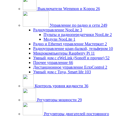
Выключатели Wemmon и Kopou
26
Управление по радио и сети
249
Радиоуправление NooLite
3
Пульты и радиопередатчики NooLite
2
Модули NooLite
1
Радио и Ethernet управление Мастеркит
2
Радиоуправление кран-балкой, тельфером
10
Микрокомпьютеры Raspberry Pi
11
Умный дом c eWeLink (Sonoff и прочие)
52
Прочее управление
66
Дистанционное управление EctoControl
2
Умный дом с Tuya, Smart life
103
Контроль уровня жидкости
36
Регуляторы мощности
29
Регуляторы двигателей постоянного