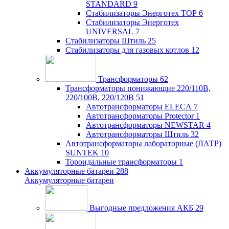
STANDARD
9
Стабилизаторы Энерготех TOP
6
Стабилизаторы Энерготех
UNIVERSAL
7
Стабилизаторы Штиль
25
Стабилизаторы для газовых котлов
12
Трансформаторы
62
Трансформаторы понижающие 220/110В,
220/100В, 220/120В
51
Автотрансформаторы ELECA
7
Автотрансформаторы Protector
1
Автотрансформаторы NEWSTAR
4
Автотрансформаторы Штиль
32
Автотрансформаторы лабораторные (ЛАТР)
SUNTEK
10
Тороидальные трансформаторы
1
Аккумуляторные батареи
288
Аккумуляторные батареи
Выгодные предложения АКБ
29