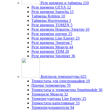
Реле времени и таймеры
210
Реле времени GEYA
12
Реле времени Samwha
15
Таймеры Robiton
10
Таймеры Ноотехника
3
Реле времени TOMZN
5
Реле времени Новатек-Электро
10
Реле времени прочие
25
Реле времени Line Energy
23
Реле времени Энергия
7
Реле времени Меандр
44
Реле времени TDM
20
Реле времени Sinotimer
36
Контроль температуры
625
Термостаты для электрошкафов
19
Прочие термометры
70
Термостаты и термометры Smartmodule
36
Термореле Меандр
32
Терморегуляторы Line Energy
25
Термостаты капиллярные
33
Термопредохранители
94