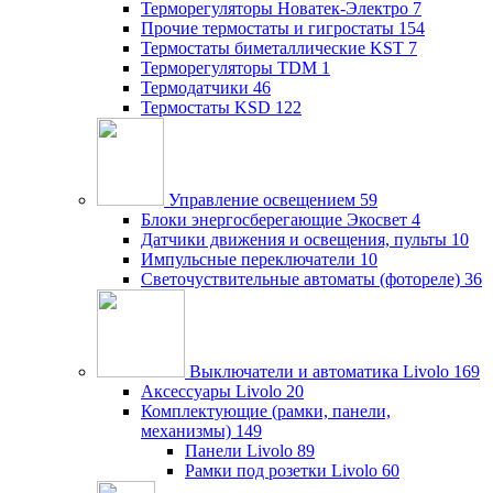
Терморегуляторы Новатек-Электро
7
Прочие термостаты и гигростаты
154
Термостаты биметаллические KST
7
Терморегуляторы TDM
1
Термодатчики
46
Термостаты KSD
122
Управление освещением
59
Блоки энергосберегающие Экосвет
4
Датчики движения и освещения, пульты
10
Импульсные переключатели
10
Светочуствительные автоматы (фотореле)
36
Выключатели и автоматика Livolo
169
Аксессуары Livolo
20
Комплектующие (рамки, панели,
механизмы)
149
Панели Livolo
89
Рамки под розетки Livolo
60