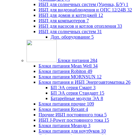
ИБП для солнечных систем (Уценка, Б/У)
1
ИБП для видеонаблюдения и ОПС 12/24В
32
ИБП для домов и коттеджей
12
ИБП для компьютеров
7
ИБП для насосов и котлов отопления
33
ИБП для солнечных систем
31
Доп. оборудование
5
Блоки питания
284
Блоки питания Mean Well
34
Блоки питания Robiton
49
Блоки питания MORNSUN
12
Блоки питания и ИБП Энергоавтоматика
26
БП ЭА серия Смарт
3
БП ЭА серия Стандарт
15
Батарейные модули ЭА
8
Блоки питания прочие
109
Блоки питания Rexant
4
Прочие ИБП постоянного тока
5
ИБП J-Power постоянного тока
15
Блоки питания Меандр
3
Блоки питания для ноутбуков
10