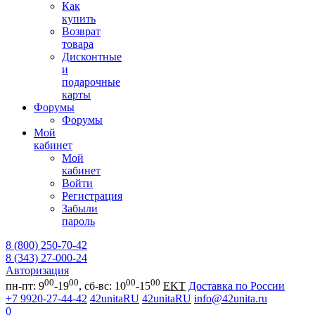
Как
купить
Возврат
товара
Дисконтные
и
подарочные
карты
Форумы
Форумы
Мой
кабинет
Мой
кабинет
Войти
Регистрация
Забыли
пароль
8 (800) 250-70-42
8 (343) 27-000-24
Авторизация
00
00
00
00
пн-пт: 9
-19
, сб-вс: 10
-15
EKT
Доставка по России
+7 9920-27-44-42
42unitaRU
42unitaRU
info@42unita.ru
0