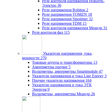
Реле контроля напряжения Новатек-
Электро
36
Реле напряжения Robiton
2
Реле напряжения TOMZN
18
Реле напряжения Sinotimer
32
Реле напряжения TDM
15
Реле контроля напряжения Меандр
31
Реле контроля фаз
115
Указатели напряжения, тока,
мощности
270
Токовые шунты и трансформаторы
13
Амперметры прочие
5
Вольтметры, амперметры Smartmodule
47
Указатели напряжения и тока Line Energy
3
Прочие указатели напряжения
164
Указатели напряжения и тока ЭТК
Энергия
9
Вольтметры, амперметры Меандр
26